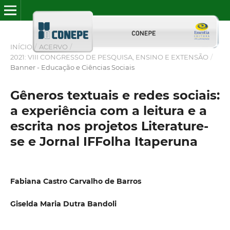
INÍCIO
/
ACERVO
/
2021: VIII CONGRESSO DE PESQUISA, ENSINO E EXTENSÃO
/
Banner - Educação e Ciências Sociais
Gêneros textuais e redes sociais:
a experiência com a leitura e a
escrita nos projetos Literature-
se e Jornal IFFolha Itaperuna
Fabiana Castro Carvalho de Barros
Giselda Maria Dutra Bandoli