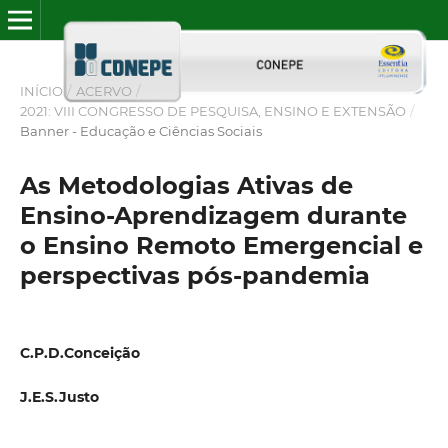
INÍCIO
/
ACERVO
/
2021: VIII CONGRESSO DE PESQUISA, ENSINO E EXTENSÃO
/
Banner - Educação e Ciências Sociais
As Metodologias Ativas de
Ensino-Aprendizagem durante
o Ensino Remoto Emergencial e
perspectivas pós-pandemia
C.P.D.Conceição
J.E.S.Justo