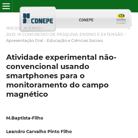
INÍCIO
/
ACERVO
/
2022: IX CONGRESSO DE PESQUISA, ENSINO E EXTENSÃO
/
Apresentação Oral - Educação e Ciências Sociais
Atividade experimental não-
convencional usando
smartphones para o
monitoramento do campo
magnético
M.Baptista-Filho
Leandro Carvalho Pinto Filho