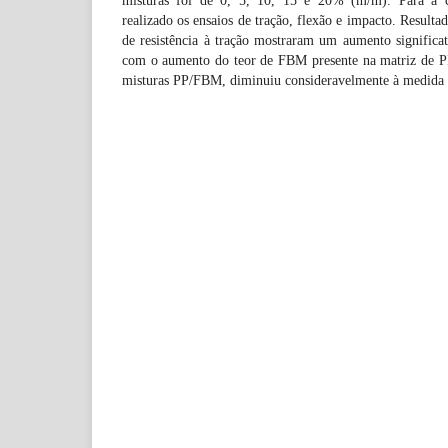
misturas foi de 0, 5, 10, 15 e 20% (m/m). Para a ca
realizado os ensaios de tração, flexão e impacto. Resulta
de resistência à tração mostraram um aumento significa
com o aumento do teor de FBM presente na matriz de PP.
misturas PP/FBM, diminuiu consideravelmente à medida