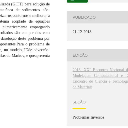
lizada (GITT) para solução de
tantânea de sedimentos não-
eizar os contornos e melhorar a
PUBLICADO
stema acoplado de equações
ido numericamente empregando
21-12-2018
sultados são comparados com
e dasolução deste problema por
portantes.Para o problema de
rte, no modelo 2Dde advecção-
EDIÇÃO
eias de Markov, e queapresenta
2018: XXI Encontro Nacional d
Modelagem Computacional e I
Encontro de Ciência e Tecnologi
de Materiais
SEÇÃO
Problemas Inversos