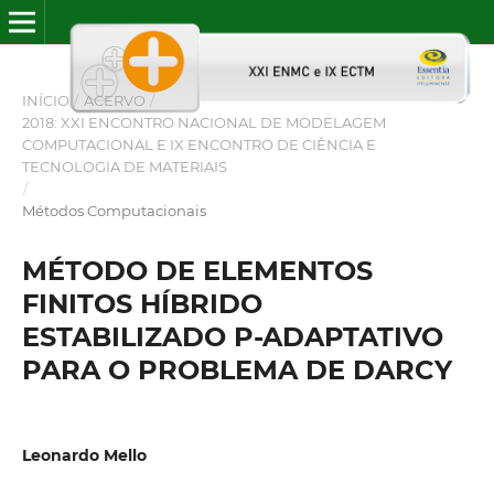
INÍCIO
/
ACERVO
/
2018: XXI ENCONTRO NACIONAL DE MODELAGEM
COMPUTACIONAL E IX ENCONTRO DE CIÊNCIA E
TECNOLOGIA DE MATERIAIS
/
Métodos Computacionais
MÉTODO DE ELEMENTOS
FINITOS HÍBRIDO
ESTABILIZADO P-ADAPTATIVO
PARA O PROBLEMA DE DARCY
Leonardo Mello