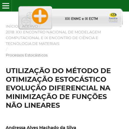
INÍCIO
/
ACERVO
/
2018: XXI ENCONTRO NACIONAL DE MODELAGEM
COMPUTACIONAL E IX ENCONTRO DE CIÊNCIA E
TECNOLOGIA DE MATERIAIS
/
Processos Estocásticos
UTILIZAÇÃO DO MÉTODO DE
OTIMIZAÇÃO ESTOCÁSTICO
EVOLUÇÃO DIFERENCIAL NA
MINIMIZAÇÃO DE FUNÇÕES
NÃO LINEARES
Andressa Alves Machado da Silva