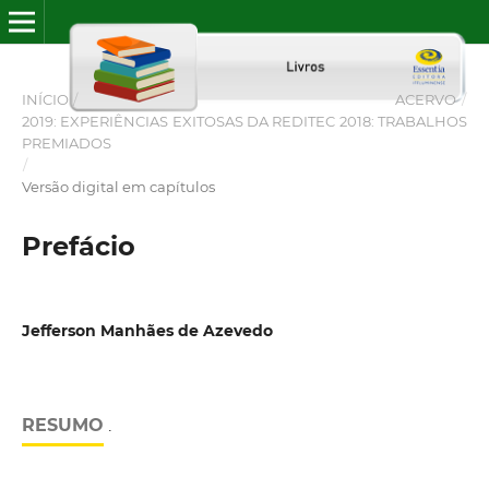
INÍCIO
/
ACERVO
/
2019: EXPERIÊNCIAS EXITOSAS DA REDITEC 2018: TRABALHOS
PREMIADOS
/
Versão digital em capítulos
Prefácio
Jefferson Manhães de Azevedo
RESUMO
.