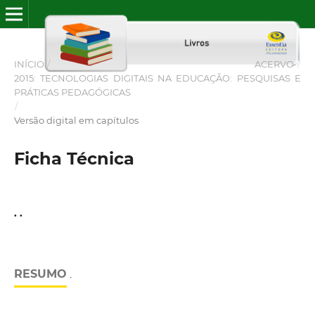
INÍCIO
/
ACERVO
/
2015: TECNOLOGIAS DIGITAIS NA EDUCAÇÃO: PESQUISAS E
PRÁTICAS PEDAGÓGICAS
/
Versão digital em capítulos
Ficha Técnica
. .
RESUMO
.