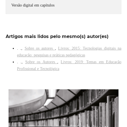
Versão digital em capítulos
Artigos mais lidos pelo mesmo(s) autor(es)
. .,
Sobre os autores
,
Livros: 2015: Tecnologias digitais na
educação: pesquisas e práticas pedagógicas
. .,
Sobre os Autores
,
Livros: 2019: Temas em Educação
Profissional e Tecnológica