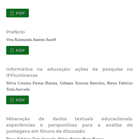
. .
PDF
Prefácio
Vera Raimunda Amério Asseff
PDF
Informática na educação: ações de pesquisa no
IFFluminense
Silvia Cristina Freitas Batista, Gilmara Teixeira Barcelos, Breno Fabrício
Terra Azevedo
PDF
Mineração de dados textuais educacionais:
experiências e perspectivas para a análise de
postagens em fóruns de discussão
Breno Fabrício Terra Azevedo, Helvia Pereira Pinto Bastos