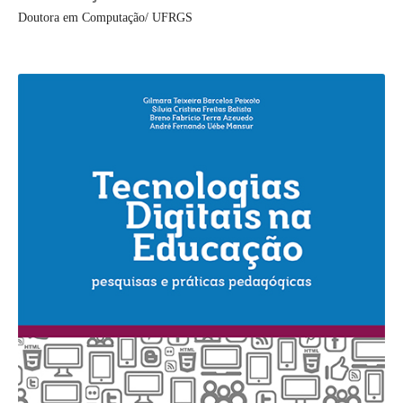
Doutora em Computação/ UFRGS