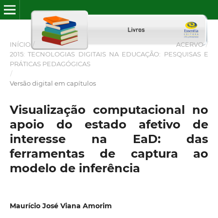
INÍCIO
/
ACERVO
/
2015: TECNOLOGIAS DIGITAIS NA EDUCAÇÃO: PESQUISAS E
PRÁTICAS PEDAGÓGICAS
/
Versão digital em capítulos
Visualização computacional no
apoio do estado afetivo de
interesse na EaD: das
ferramentas de captura ao
modelo de inferência
Maurício José Viana Amorim