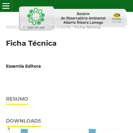
INÍCIO
/
ACERVO
/
V. 12 N. 2 (2018)
/
Ficha Técnica
Ficha Técnica
Essentia Editora
.
RESUMO
.
DOWNLOADS