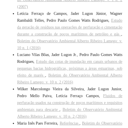
(2007)
Letícia Ferraço de Campos, Jader Lugon Júnior, Wagner
Rambaldi Telles, Pedro Paulo Gomes Watts Rodrigues,
Estudo
da geração de resíduos nas operações de perfuração e cimentação
durante a construção de poços marítimos de petróleo e gás
,
Boletim do Observatório Ambiental Alberto Ribeiro Lamego: v.
10 n. 1 (2016)
Luciano Vilas Bôas, Jader Lugon Jr., Pedro Paulo Gomes Watts
Rodrigues,
Estudo das cotas de inundação em canais urbanos de
pequenas bacias hidrográficas, próximas a áreas estuarinas, sob
efeito de marés
,
Boletim do Observatório Ambiental Alberto
Ribeiro Lamego: v. 10 n. 2 (2016)
Wilker Marcolongo Vieira da Silveira, Jader Lugon Junior,
Pedro Mello Paiva, Letícia Ferraço Campos,
Fluidos de
perfuração usados na construção de poços marítimos e requisitos
ambientais para descarte
,
Boletim do Observatório Ambiental
Alberto Ribeiro Lamego: v. 10 n. 2 (2016)
Maria Inês Paes Ferreira,
Referências
,
Boletim do Observatório