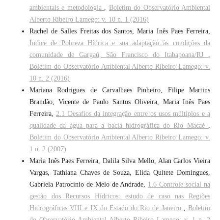
ambientais e metodologia
,
Boletim do Observatório Ambiental
Alberto Ribeiro Lamego: v. 10 n. 1 (2016)
Rachel de Salles Freitas dos Santos, Maria Inês Paes Ferreira,
Índice de Pobreza Hídrica e sua adaptação às condições da
comunidade de Gargaú, São Francisco do Itabapoana/RJ
,
Boletim do Observatório Ambiental Alberto Ribeiro Lamego: v.
10 n. 2 (2016)
Mariana Rodrigues de Carvalhaes Pinheiro, Filipe Martins
Brandão, Vicente de Paulo Santos Oliveira, Maria Inês Paes
Ferreira,
2.1 Desafios da integração entre os usos múltiplos e a
qualidade da água para a bacia hidrográfica do Rio Macaé
,
Boletim do Observatório Ambiental Alberto Ribeiro Lamego: v.
1 n. 2 (2007)
Maria Inês Paes Ferreira, Dalila Silva Mello, Alan Carlos Vieira
Vargas, Tathiana Chaves de Souza, Elida Quitete Domingues,
Gabriela Patrocinio de Melo de Andrade,
1.6 Controle social na
gestão dos Recursos Hídricos: estudo de caso nas Regiões
Hidrográficas VIII e IX do Estado do Rio de Janeiro
,
Boletim
do Observatório Ambiental Alberto Ribeiro Lamego: v. 1 n. 2