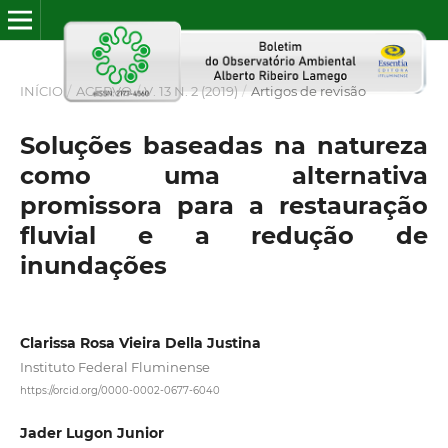
INÍCIO
/
ACERVO
/
V. 13 N. 2 (2019)
/
Artigos de revisão
Soluções baseadas na natureza
como uma alternativa
promissora para a restauração
fluvial e a redução de
inundações
Clarissa Rosa Vieira Della Justina
Instituto Federal Fluminense
https://orcid.org/0000-0002-0677-6040
Jader Lugon Junior