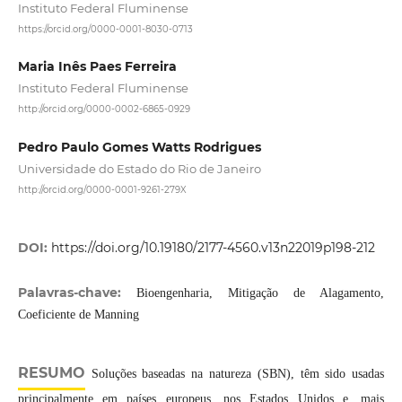
Instituto Federal Fluminense
https://orcid.org/0000-0001-8030-0713
Maria Inês Paes Ferreira
Instituto Federal Fluminense
http://orcid.org/0000-0002-6865-0929
Pedro Paulo Gomes Watts Rodrigues
Universidade do Estado do Rio de Janeiro
http://orcid.org/0000-0001-9261-279X
DOI:
https://doi.org/10.19180/2177-4560.v13n22019p198-212
Palavras-chave:
Bioengenharia, Mitigação de Alagamento,
Coeficiente de Manning
RESUMO
Soluções baseadas na natureza (SBN), têm sido usadas
principalmente em países europeus, nos Estados Unidos e, mais