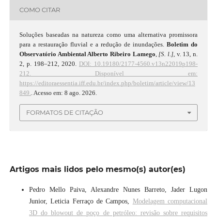
COMO CITAR
Soluções baseadas na natureza como uma alternativa promissora
para a restauração fluvial e a redução de inundações.
Boletim do
Observatório Ambiental Alberto Ribeiro Lamego
,
[S. l.]
, v. 13, n.
2, p. 198–212, 2020.
DOI: 10.19180/2177-4560.v13n22019p198-
212.
Disponível em:
https://editoraessentia.iff.edu.br/index.php/boletim/article/view/13
849.
. Acesso em: 8 ago. 2026.
FORMATOS DE CITAÇÃO
Artigos mais lidos pelo mesmo(s) autor(es)
Pedro Mello Paiva, Alexandre Nunes Barreto, Jader Lugon
Junior, Leticia Ferraço de Campos,
Modelagem computacional
3D do blowout de poço de petróleo: revisão sobre requisitos