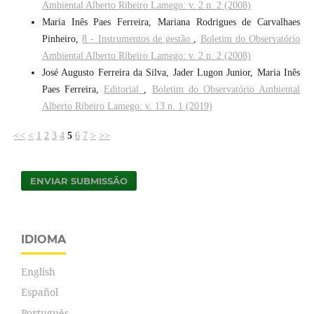
Ambiental Alberto Ribeiro Lamego: v. 2 n. 2 (2008)
Maria Inês Paes Ferreira, Mariana Rodrigues de Carvalhaes
Pinheiro,
8 - Instrumentos de gestão
,
Boletim do Observatório
Ambiental Alberto Ribeiro Lamego: v. 2 n. 2 (2008)
José Augusto Ferreira da Silva, Jader Lugon Junior, Maria Inês
Paes Ferreira,
Editorial
,
Boletim do Observatório Ambiental
Alberto Ribeiro Lamego: v. 13 n. 1 (2019)
<<
<
1
2
3
4
5
6
7
>
>>
ENVIAR SUBMISSÃO
IDIOMA
English
Español
Português