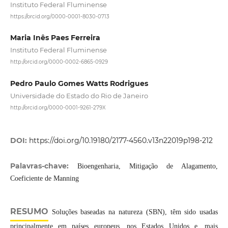
Instituto Federal Fluminense
https://orcid.org/0000-0001-8030-0713
Maria Inês Paes Ferreira
Instituto Federal Fluminense
http://orcid.org/0000-0002-6865-0929
Pedro Paulo Gomes Watts Rodrigues
Universidade do Estado do Rio de Janeiro
http://orcid.org/0000-0001-9261-279X
DOI:
https://doi.org/10.19180/2177-4560.v13n22019p198-212
Palavras-chave:
Bioengenharia, Mitigação de Alagamento,
Coeficiente de Manning
RESUMO
Soluções baseadas na natureza (SBN), têm sido usadas
principalmente em países europeus, nos Estados Unidos e, mais