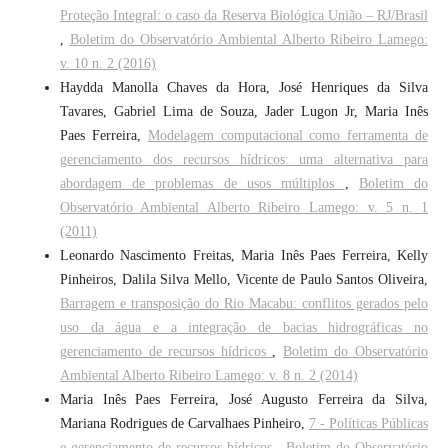
Proteção Integral: o caso da Reserva Biológica União – RJ/Brasil
,
Boletim do Observatório Ambiental Alberto Ribeiro Lamego:
v. 10 n. 2 (2016)
Haydda Manolla Chaves da Hora, José Henriques da Silva
Tavares, Gabriel Lima de Souza, Jader Lugon Jr, Maria Inês
Paes Ferreira,
Modelagem computacional como ferramenta de
gerenciamento dos recursos hídricos: uma alternativa para
abordagem de problemas de usos múltiplos
,
Boletim do
Observatório Ambiental Alberto Ribeiro Lamego: v. 5 n. 1
(2011)
Leonardo Nascimento Freitas, Maria Inês Paes Ferreira, Kelly
Pinheiros, Dalila Silva Mello, Vicente de Paulo Santos Oliveira,
Barragem e transposição do Rio Macabu: conflitos gerados pelo
uso da água e a integração de bacias hidrográficas no
gerenciamento de recursos hídricos
,
Boletim do Observatório
Ambiental Alberto Ribeiro Lamego: v. 8 n. 2 (2014)
Maria Inês Paes Ferreira, José Augusto Ferreira da Silva,
Mariana Rodrigues de Carvalhaes Pinheiro,
7 - Políticas Públicas
e gerenciamento de recursos hídricos
,
Boletim do Observatório