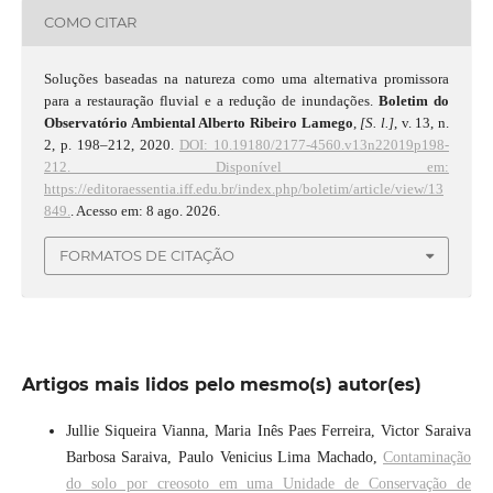
COMO CITAR
Soluções baseadas na natureza como uma alternativa promissora
para a restauração fluvial e a redução de inundações.
Boletim do
Observatório Ambiental Alberto Ribeiro Lamego
,
[S. l.]
, v. 13, n.
2, p. 198–212, 2020.
DOI: 10.19180/2177-4560.v13n22019p198-
212.
Disponível em:
https://editoraessentia.iff.edu.br/index.php/boletim/article/view/13
849.
. Acesso em: 8 ago. 2026.
FORMATOS DE CITAÇÃO
Artigos mais lidos pelo mesmo(s) autor(es)
Jullie Siqueira Vianna, Maria Inês Paes Ferreira, Victor Saraiva
Barbosa Saraiva, Paulo Venicius Lima Machado,
Contaminação
do solo por creosoto em uma Unidade de Conservação de