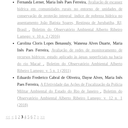
Fernanda Lerner, Maria Inês Paes Ferreira,
Avaliação de escassez
hídrica em comunidades rurais no entorno de unidades de
conservação de proteção integral: índice de pobreza hídrica no
assentamento João Batista Soares, Restinga de Jurubatiba, RJ,
Brasil
,
Boletim do Observatório Ambiental Alberto Ribeiro
Lamego: v. 10 n. 2 (2016)
Carolina Cloris Lopes Benassuly, Wanessa Alves Duarte, Maria
Inês Paes Ferreira,
Avaliação de redes de monitoramento de
recursos hídricos: estudo aplicado às águas superficiais na bacia
do rio Macaé
,
Boletim do Observatório Ambiental Alberto
Ribeiro Lamego: v. 5 n. 1 (2011)
Eduardo Frederico Cabral de Oliveira, Dayse Alves, Maria Inês
Paes Ferreira,
A Efetividade das Ações de Fiscalização da Polícia
Militar Ambiental do Estado do Rio de Janeiro
,
Boletim do
Observatório Ambiental Alberto Ribeiro Lamego: v. 12 n. 1
(2018)
<<
<
1
2
3
4
5
6
7
>
>>