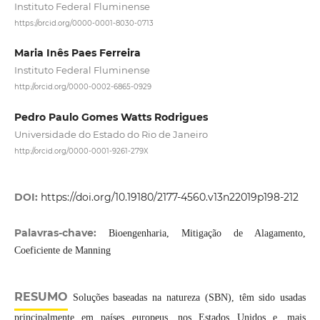
Instituto Federal Fluminense
https://orcid.org/0000-0001-8030-0713
Maria Inês Paes Ferreira
Instituto Federal Fluminense
http://orcid.org/0000-0002-6865-0929
Pedro Paulo Gomes Watts Rodrigues
Universidade do Estado do Rio de Janeiro
http://orcid.org/0000-0001-9261-279X
DOI:
https://doi.org/10.19180/2177-4560.v13n22019p198-212
Palavras-chave:
Bioengenharia, Mitigação de Alagamento,
Coeficiente de Manning
RESUMO
Soluções baseadas na natureza (SBN), têm sido usadas
principalmente em países europeus, nos Estados Unidos e, mais