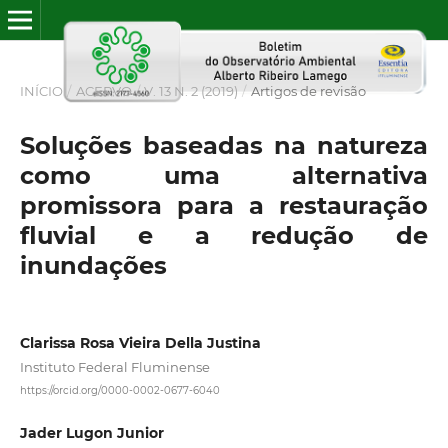
INÍCIO
/
ACERVO
/
V. 13 N. 2 (2019)
/
Artigos de revisão
Soluções baseadas na natureza
como uma alternativa
promissora para a restauração
fluvial e a redução de
inundações
Clarissa Rosa Vieira Della Justina
Instituto Federal Fluminense
https://orcid.org/0000-0002-0677-6040
Jader Lugon Junior