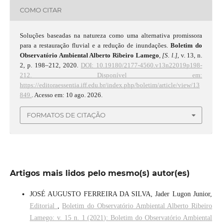
COMO CITAR
Soluções baseadas na natureza como uma alternativa promissora
para a restauração fluvial e a redução de inundações.
Boletim do
Observatório Ambiental Alberto Ribeiro Lamego
,
[S. l.]
, v. 13, n.
2, p. 198–212, 2020.
DOI: 10.19180/2177-4560.v13n22019p198-
212.
Disponível em:
https://editoraessentia.iff.edu.br/index.php/boletim/article/view/13
849.
. Acesso em: 10 ago. 2026.
FORMATOS DE CITAÇÃO
Artigos mais lidos pelo mesmo(s) autor(es)
JOSÉ AUGUSTO FERREIRA DA SILVA, Jader Lugon Junior,
Editorial
,
Boletim do Observatório Ambiental Alberto Ribeiro
Lamego: v. 15 n. 1 (2021): Boletim do Observatório Ambiental