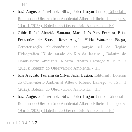
- IFF
José Augusto Ferreira da Silva, Jader Lugon Junior,
Editorial
,
Boletim do Observatório Ambiental Alberto Ribeiro Lamego: v.
19 n. 1 (2025): Boletim do Observatório Ambiental - IFF
Gildo Rafael Almeida Santana, Maria Inês Paes Ferreira, Elias
Fernandes de Sousa, Rose Angela Hilda Wanzeler Braga,
Caracterização pluviométrica na porção sul da Região
Hidrográfica IX do estado do Rio de Janeiro
,
Boletim do
Observatório Ambiental Alberto Ribeiro Lamego: v. 19 n. 2
(2025): Boletim do Observatório Ambiental - IFF
José Augusto Ferreira da Silva, Jader Lugon,
Editorial
,
Boletim
do Observatório Ambiental Alberto Ribeiro Lamego: v. 16 n. 1
(2022): Boletim do Observatório Ambiental - IFF
José Augusto Ferreira da Silva, Jader Lugon Junior,
Editorial
,
Boletim do Observatório Ambiental Alberto Ribeiro Lamego: v.
19 n. 2 (2025): Boletim do Observatório Ambiental - IFF
<<
<
1
2
3
4
5
6
7