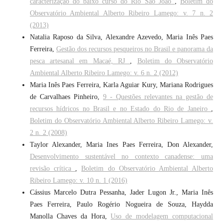
caracterização do baixo curso do Rio São João
,
Boletim do
Observatório Ambiental Alberto Ribeiro Lamego: v. 7 n. 2
(2013)
Natalia Raposo da Silva, Alexandre Azevedo, Maria Inês Paes
Ferreira,
Gestão dos recursos pesqueiros no Brasil e panorama da
pesca artesanal em Macaé, RJ
,
Boletim do Observatório
Ambiental Alberto Ribeiro Lamego: v. 6 n. 2 (2012)
Maria Inês Paes Ferreira, Karla Aguiar Kury, Mariana Rodrigues
de Carvalhaes Pinheiro,
9 - Questões relevantes na gestão de
recursos hídricos no Brasil e no Estado do Rio de Janeiro
,
Boletim do Observatório Ambiental Alberto Ribeiro Lamego: v.
2 n. 2 (2008)
Taylor Alexander, Maria Ines Paes Ferreira, Don Alexander,
Desenvolvimento sustentável no contexto canadense: uma
revisão crítica
,
Boletim do Observatório Ambiental Alberto
Ribeiro Lamego: v. 10 n. 1 (2016)
Cássius Marcelo Dutra Pessanha, Jader Lugon Jr., Maria Inês
Paes Ferreira, Paulo Rogério Nogueira de Souza, Haydda
Manolla Chaves da Hora,
Uso de modelagem computacional