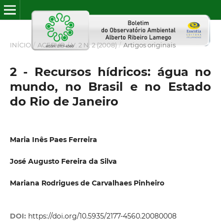
INÍCIO
/
ACERVO
/
V. 2 N. 2 (2008)
/
Artigos originais
2 - Recursos hídricos: água no
mundo, no Brasil e no Estado
do Rio de Janeiro
Maria Inês Paes Ferreira
José Augusto Fereira da Silva
Mariana Rodrigues de Carvalhaes Pinheiro
DOI:
https://doi.org/10.5935/2177-4560.20080008