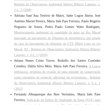
Boletim do Observatório Ambiental Alberto Ribeiro Lamego: v.
2 n. 2 (2008)
Adriana Sant’Ana Tenório de Matos, Jader Lugon Júnior, José
Antônio Maciel Pereira, Maria Inês Paes Ferreira, Paulo Rogério
Nogueira de Souza, Pedro Paulo Gomes Watts Rodrigues,
Monitoramento ambiental da qualidade da água no Rio Macaé
associado ao lançamento de efluentes de termelétrica: um estudo
de caso do lançamento de efluentes da UTE Mário Lago no rio
Macaé, RJ
,
Boletim do Observatório Ambiental Alberto Ribeiro
Lamego: v. 4 n. 1 (2010)
Juliana Nunes Cristo Torres, Rodolfo dos Santos Coutinho
Coimbra, Dalila Silva Melo, Maria Inês Paes Ferreira,
A Lagoa
Imboacica: proposta de criação de uma unidade de conservação
como estratégia de proteção adicional do ecossistema
,
Boletim
do Observatório Ambiental Alberto Ribeiro Lamego: v. 6 n. 1
(2012)
Fernanda Albuquerque dos Reis Veríssimo, Maria Inês Paes
Ferreira,
Aplicação do Índice de Qualidade da Água (IQA) para