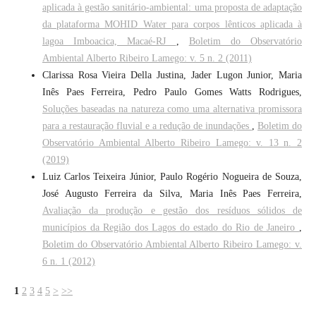
aplicada à gestão sanitário-ambiental: uma proposta de adaptação
da plataforma MOHID Water para corpos lênticos aplicada à
lagoa Imboacica, Macaé-RJ
,
Boletim do Observatório
Ambiental Alberto Ribeiro Lamego: v. 5 n. 2 (2011)
Clarissa Rosa Vieira Della Justina, Jader Lugon Junior, Maria
Inês Paes Ferreira, Pedro Paulo Gomes Watts Rodrigues,
Soluções baseadas na natureza como uma alternativa promissora
para a restauração fluvial e a redução de inundações
,
Boletim do
Observatório Ambiental Alberto Ribeiro Lamego: v. 13 n. 2
(2019)
Luiz Carlos Teixeira Júnior, Paulo Rogério Nogueira de Souza,
José Augusto Ferreira da Silva, Maria Inês Paes Ferreira,
Avaliação da produção e gestão dos resíduos sólidos de
municípios da Região dos Lagos do estado do Rio de Janeiro
,
Boletim do Observatório Ambiental Alberto Ribeiro Lamego: v.
6 n. 1 (2012)
1
2
3
4
5
>
>>