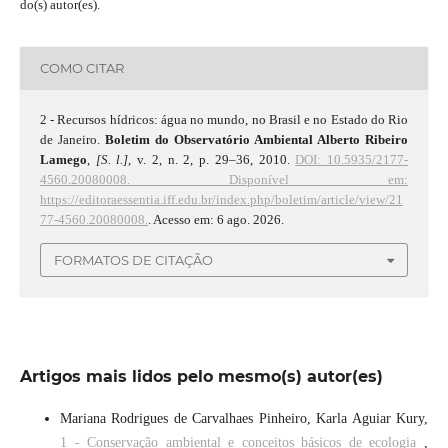
do(s) autor(es).
COMO CITAR
2 - Recursos hídricos: água no mundo, no Brasil e no Estado do Rio
de Janeiro.
Boletim do Observatório Ambiental Alberto Ribeiro
Lamego
,
[S. l.]
, v. 2, n. 2, p. 29–36, 2010.
DOI: 10.5935/2177-
4560.20080008.
Disponível em:
https://editoraessentia.iff.edu.br/index.php/boletim/article/view/21
77-4560.20080008.
. Acesso em: 6 ago. 2026.
FORMATOS DE CITAÇÃO
Artigos mais lidos pelo mesmo(s) autor(es)
Mariana Rodrigues de Carvalhaes Pinheiro, Karla Aguiar Kury,
1 - Conservação ambiental e conceitos básicos de ecologia
,