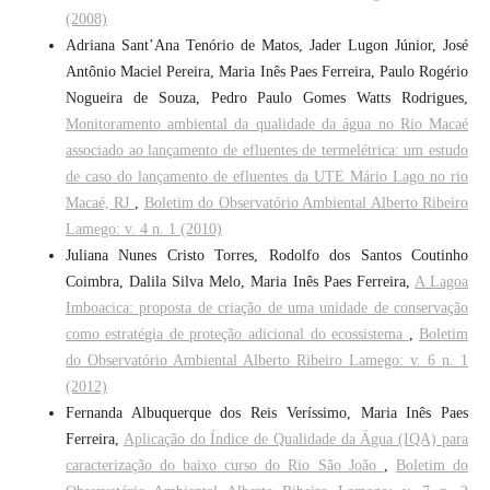
(2008)
Adriana Sant’Ana Tenório de Matos, Jader Lugon Júnior, José
Antônio Maciel Pereira, Maria Inês Paes Ferreira, Paulo Rogério
Nogueira de Souza, Pedro Paulo Gomes Watts Rodrigues,
Monitoramento ambiental da qualidade da água no Rio Macaé
associado ao lançamento de efluentes de termelétrica: um estudo
de caso do lançamento de efluentes da UTE Mário Lago no rio
Macaé, RJ
,
Boletim do Observatório Ambiental Alberto Ribeiro
Lamego: v. 4 n. 1 (2010)
Juliana Nunes Cristo Torres, Rodolfo dos Santos Coutinho
Coimbra, Dalila Silva Melo, Maria Inês Paes Ferreira,
A Lagoa
Imboacica: proposta de criação de uma unidade de conservação
como estratégia de proteção adicional do ecossistema
,
Boletim
do Observatório Ambiental Alberto Ribeiro Lamego: v. 6 n. 1
(2012)
Fernanda Albuquerque dos Reis Veríssimo, Maria Inês Paes
Ferreira,
Aplicação do Índice de Qualidade da Água (IQA) para
caracterização do baixo curso do Rio São João
,
Boletim do