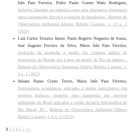
Inês Paes Ferreira, Pedro Paulo Gomes Watts Rodrigues,
Soluções baseadas na natureza como uma alternativa promissora
para a restauração fluvial e a redução de inundações
,
Boletim do
Observatório Ambiental Alberto Ribeiro Lamego: v. 13 n. 2
(2019)
Luiz Carlos Teixeira Júnior, Paulo Rogério Nogueira de Souza,
José Augusto Ferreira da Silva, Maria Inês Paes Ferreira,
Avaliação da produção e gestão dos resíduos sólidos de
municípios da Região dos Lagos do estado do Rio de Janeiro
,
Boletim do Observatório Ambiental Alberto Ribeiro Lamego: v.
6 n. 1 (2012)
Juliana Nunes Cristo Torres, Maria Inês Paes Ferreira,
Instrumentos econômicos aplicados à gestão participativa dos
recursos hídricos: modelos para pagamento por serviços
ambientais do Brasil aplicados à região da bacia hidrográfica do
Rio Macaé, RJ
,
Boletim do Observatório Ambiental Alberto
Ribeiro Lamego: v. 6 n. 2 (2012)
1
2
3
4
5
>
>>