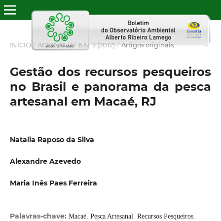
INÍCIO
/
ACERVO
/
V. 6 N. 2 (2012)
/
Artigos originais
Gestão dos recursos pesqueiros
no Brasil e panorama da pesca
artesanal em Macaé, RJ
Natalia Raposo da Silva
Alexandre Azevedo
Maria Inês Paes Ferreira
Palavras-chave:
Macaé. Pesca Artesanal. Recursos Pesqueiros.