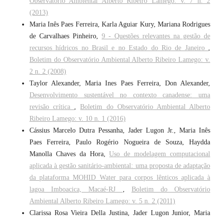
Observatório Ambiental Alberto Ribeiro Lamego: v. 7 n. 2
(2013)
Maria Inês Paes Ferreira, Karla Aguiar Kury, Mariana Rodrigues
de Carvalhaes Pinheiro,
9 - Questões relevantes na gestão de
recursos hídricos no Brasil e no Estado do Rio de Janeiro
,
Boletim do Observatório Ambiental Alberto Ribeiro Lamego: v.
2 n. 2 (2008)
Taylor Alexander, Maria Ines Paes Ferreira, Don Alexander,
Desenvolvimento sustentável no contexto canadense: uma
revisão crítica
,
Boletim do Observatório Ambiental Alberto
Ribeiro Lamego: v. 10 n. 1 (2016)
Cássius Marcelo Dutra Pessanha, Jader Lugon Jr., Maria Inês
Paes Ferreira, Paulo Rogério Nogueira de Souza, Haydda
Manolla Chaves da Hora,
Uso de modelagem computacional
aplicada à gestão sanitário-ambiental: uma proposta de adaptação
da plataforma MOHID Water para corpos lênticos aplicada à
lagoa Imboacica, Macaé-RJ
,
Boletim do Observatório
Ambiental Alberto Ribeiro Lamego: v. 5 n. 2 (2011)
Clarissa Rosa Vieira Della Justina, Jader Lugon Junior, Maria