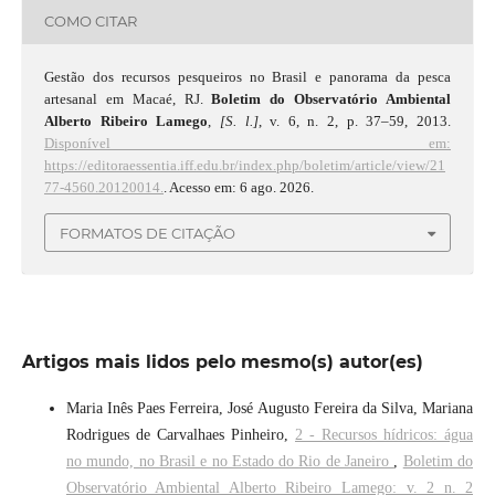
COMO CITAR
Gestão dos recursos pesqueiros no Brasil e panorama da pesca
artesanal em Macaé, RJ.
Boletim do Observatório Ambiental
Alberto Ribeiro Lamego
,
[S. l.]
, v. 6, n. 2, p. 37–59, 2013.
Disponível em:
https://editoraessentia.iff.edu.br/index.php/boletim/article/view/21
77-4560.20120014.
. Acesso em: 6 ago. 2026.
FORMATOS DE CITAÇÃO
Artigos mais lidos pelo mesmo(s) autor(es)
Maria Inês Paes Ferreira, José Augusto Fereira da Silva, Mariana
Rodrigues de Carvalhaes Pinheiro,
2 - Recursos hídricos: água
no mundo, no Brasil e no Estado do Rio de Janeiro
,
Boletim do
Observatório Ambiental Alberto Ribeiro Lamego: v. 2 n. 2