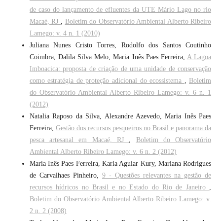
de caso do lançamento de efluentes da UTE Mário Lago no rio
Macaé, RJ
,
Boletim do Observatório Ambiental Alberto Ribeiro
Lamego: v. 4 n. 1 (2010)
Juliana Nunes Cristo Torres, Rodolfo dos Santos Coutinho
Coimbra, Dalila Silva Melo, Maria Inês Paes Ferreira,
A Lagoa
Imboacica: proposta de criação de uma unidade de conservação
como estratégia de proteção adicional do ecossistema
,
Boletim
do Observatório Ambiental Alberto Ribeiro Lamego: v. 6 n. 1
(2012)
Natalia Raposo da Silva, Alexandre Azevedo, Maria Inês Paes
Ferreira,
Gestão dos recursos pesqueiros no Brasil e panorama da
pesca artesanal em Macaé, RJ
,
Boletim do Observatório
Ambiental Alberto Ribeiro Lamego: v. 6 n. 2 (2012)
Maria Inês Paes Ferreira, Karla Aguiar Kury, Mariana Rodrigues
de Carvalhaes Pinheiro,
9 - Questões relevantes na gestão de
recursos hídricos no Brasil e no Estado do Rio de Janeiro
,
Boletim do Observatório Ambiental Alberto Ribeiro Lamego: v.
2 n. 2 (2008)