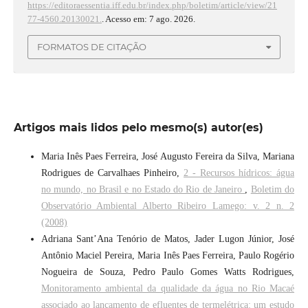
https://editoraessentia.iff.edu.br/index.php/boletim/article/view/21
77-4560.20130021.
. Acesso em: 7 ago. 2026.
FORMATOS DE CITAÇÃO
Artigos mais lidos pelo mesmo(s) autor(es)
Maria Inês Paes Ferreira, José Augusto Fereira da Silva, Mariana
Rodrigues de Carvalhaes Pinheiro,
2 - Recursos hídricos: água
no mundo, no Brasil e no Estado do Rio de Janeiro
,
Boletim do
Observatório Ambiental Alberto Ribeiro Lamego: v. 2 n. 2
(2008)
Adriana Sant’Ana Tenório de Matos, Jader Lugon Júnior, José
Antônio Maciel Pereira, Maria Inês Paes Ferreira, Paulo Rogério
Nogueira de Souza, Pedro Paulo Gomes Watts Rodrigues,
Monitoramento ambiental da qualidade da água no Rio Macaé
associado ao lançamento de efluentes de termelétrica: um estudo