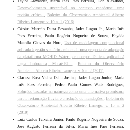
Taylor Alexander, Maria Ines Paes Ferreira, Don Alexander,
Desenvolvimento sustentável no contexto canadense: uma
revisão crítica
,
Boletim do Observatório Ambiental Alberto
Ribeiro Lamego: v. 10 n. 1 (2016)
Cássius Marcelo Dutra Pessanha, Jader Lugon Jr., Maria Inês
Paes Ferreira, Paulo Rogério Nogueira de Souza, Haydda
Manolla Chaves da Hora,
Uso de modelagem computacional
aplicada à gestão sanitário-ambiental: uma proposta de adaptação
da plataforma MOHID Water para corpos lênticos aplicada à
lagoa Imboacica, Macaé-RJ
,
Boletim do Observatório
Ambiental Alberto Ribeiro Lamego: v. 5 n. 2 (2011)
Clarissa Rosa Vieira Della Justina, Jader Lugon Junior, Maria
Inês Paes Ferreira, Pedro Paulo Gomes Watts Rodrigues,
Soluções baseadas na natureza como uma alternativa promissora
para a restauração fluvial e a redução de inundações
,
Boletim do
Observatório Ambiental Alberto Ribeiro Lamego: v. 13 n. 2
(2019)
Luiz Carlos Teixeira Júnior, Paulo Rogério Nogueira de Souza,
José Augusto Ferreira da Silva, Maria Inês Paes Ferreira,