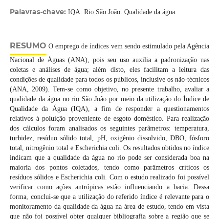
Palavras-chave:
IQA. Rio São João. Qualidade da água.
RESUMO
O emprego de índices vem sendo estimulado pela Agência
Nacional de Águas (ANA), pois seu uso auxilia a padronização nas
coletas e análises de água; além disto, eles facilitam a leitura das
condições de qualidade para todos os públicos, inclusive os não-técnicos
(ANA, 2009). Tem-se como objetivo, no presente trabalho, avaliar a
qualidade da água no rio São João por meio da utilização do Índice de
Qualidade da Água (IQA), a fim de responder a questionamentos
relativos à poluição proveniente de esgoto doméstico. Para realização
dos cálculos foram analisados os seguintes parâmetros: temperatura,
turbidez, resíduo sólido total, pH, oxigênio dissolvido, DBO, fósforo
total, nitrogênio total e Escherichia coli. Os resultados obtidos no índice
indicam que a qualidade da água no rio pode ser considerada boa na
maioria dos pontos coletados, tendo como parâmetros críticos os
resíduos sólidos e Escherichia coli. Com o estudo realizado foi possível
verificar como ações antrópicas estão influenciando a bacia. Dessa
forma, conclui-se que a utilização do referido índice é relevante para o
monitoramento da qualidade da água na área de estudo, tendo em vista
que não foi possível obter qualquer bibliografia sobre a região que se