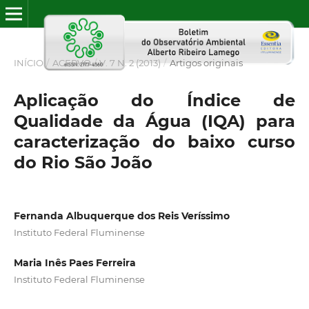
INÍCIO
/
ACERVO
/
V. 7 N. 2 (2013)
/
Artigos originais
Aplicação do Índice de
Qualidade da Água (IQA) para
caracterização do baixo curso
do Rio São João
Fernanda Albuquerque dos Reis Veríssimo
Instituto Federal Fluminense
Maria Inês Paes Ferreira
Instituto Federal Fluminense