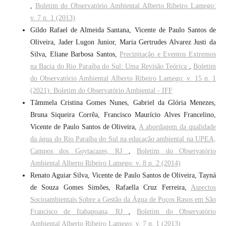
,
Boletim do Observatório Ambiental Alberto Ribeiro Lamego:
v. 7 n. 1 (2013)
Gildo Rafael de Almeida Santana, Vicente de Paulo Santos de
Oliveira, Jader Lugon Junior, Maria Gertrudes Alvarez Justi da
Silva, Eliane Barbosa Santos,
Precipitação e Eventos Extremos
na Bacia do Rio Paraíba do Sul: Uma Revisão Teórica
,
Boletim
do Observatório Ambiental Alberto Ribeiro Lamego: v. 15 n. 1
(2021): Boletim do Observatório Ambiental - IFF
Tâmmela Cristina Gomes Nunes, Gabriel da Glória Menezes,
Bruna Siqueira Corrêa, Francisco Maurício Alves Francelino,
Vicente de Paulo Santos de Oliveira,
A abordagem da qualidade
da água do Rio Paraíba do Sul na educação ambiental na UPEA,
Campos dos Goytacazes, RJ
,
Boletim do Observatório
Ambiental Alberto Ribeiro Lamego: v. 8 n. 2 (2014)
Renato Aguiar Silva, Vicente de Paulo Santos de Oliveira, Tayná
de Souza Gomes Simões, Rafaella Cruz Ferreira,
Aspectos
Socioambientais Sobre a Gestão da Água de Poços Rasos em São
Francisco de Itabapoana, RJ
,
Boletim do Observatório
Ambiental Alberto Ribeiro Lamego: v. 7 n. 1 (2013)