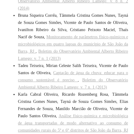
Observatório Ambiental Alberto Ribeiro Lamego: v. 8 n. 2
(2014)
Bruna Siqueira Corrêa, Tâmmela Cristina Gomes Nunes, Tayná
de Souza Gomes Simões, Vicente de Paulo Santos de Oliveira,
Ivanilton Ribeiro da Silva, Cristiano Peixoto Maciel, Thaís
Nacif de Souza,
Monitoramento de parâmetros físico-químicos e
microbiológicos em quatro lagoas do município de São João da
Barra, RJ
,
Boletim do Observatório Ambiental Alberto Ribeiro
Lamego: v. 7 n. 1 (2013)
Tadeu Teixeira, Mirian Celeste Salih Teixeira, Vicente de Paulo
Santos de Oliveira,
Captação de água da chuva: educar para o
consumo sustentável é preciso
,
Boletim do Observatório
Ambiental Alberto Ribeiro Lamego: v. 7 n. 1 (2013)
Karla Cabral Oliveira, Ricardo Rozemberg Rosa, Tâmmela
Cristina Gomes Nunes, Tayná de Souza Gomes Simões, Elias
Fernandes de Souza, Manildo Marcião de Oliveira, Vicente de
Paulo Santos Oliveira,
Análise físico-química e microbiológica
de água transportadas de modo alternativo ao consumo de
comunidades rurais do 5º e 6º distritos de São João da Barra, RJ