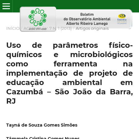
INÍCIO
/
ACERVO
/
V. 7 N. 1 (2013)
/
Artigos originais
Uso de parâmetros físico-
químicos e microbiológicos
como ferramenta na
implementação de projeto de
educação ambiental em
Cazumbá – São João da Barra,
RJ
Tayná de Souza Gomes Simões
Tâmmela Cristina Gomes Nunes