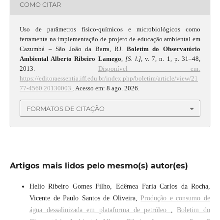
COMO CITAR
Uso de parâmetros físico-químicos e microbiológicos como
ferramenta na implementação de projeto de educação ambiental em
Cazumbá – São João da Barra, RJ.
Boletim do Observatório
Ambiental Alberto Ribeiro Lamego
,
[S. l.]
, v. 7, n. 1, p. 31–48,
2013.
Disponível em:
https://editoraessentia.iff.edu.br/index.php/boletim/article/view/21
77-4560.20130003.
. Acesso em: 8 ago. 2026.
FORMATOS DE CITAÇÃO
Artigos mais lidos pelo mesmo(s) autor(es)
Helio Ribeiro Gomes Filho, Edêmea Faria Carlos da Rocha,
Vicente de Paulo Santos de Oliveira,
Produção e consumo de
água dessalinizada em plataforma de petróleo
,
Boletim do