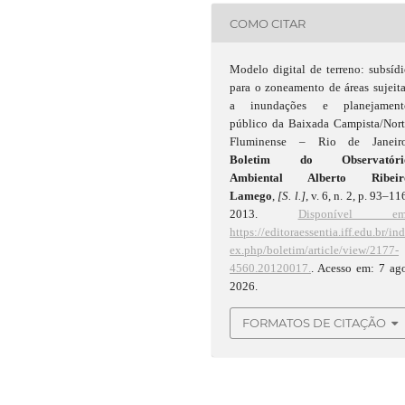
COMO CITAR
Modelo digital de terreno: subsíd
para o zoneamento de áreas sujeit
a inundações e planejament
público da Baixada Campista/Nort
Fluminense – Rio de Janeiro
Boletim do Observatóri
Ambiental Alberto Ribeir
Lamego
,
[S. l.]
, v. 6, n. 2, p. 93–11
2013.
Disponível em
https://editoraessentia.iff.edu.br/in
ex.php/boletim/article/view/2177-
4560.20120017.
. Acesso em: 7 ag
2026.
FORMATOS DE CITAÇÃO