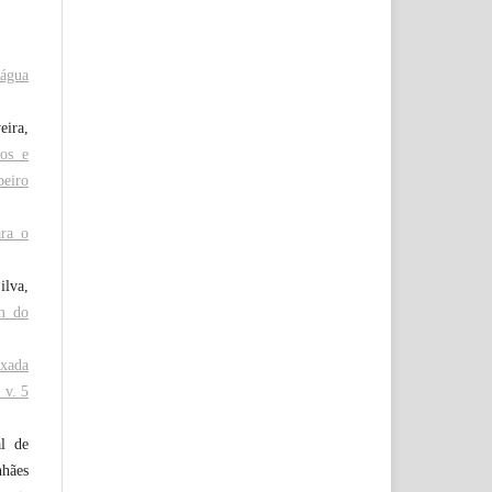
água
eira,
cos e
beiro
ara o
ilva,
m do
xada
 v. 5
al de
nhães