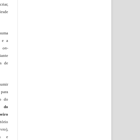
riar,
desde
huma
o e a
lo
on-
iante
os de
sumir
 para
ão do
m do
beiro
ório
vro),
ia e