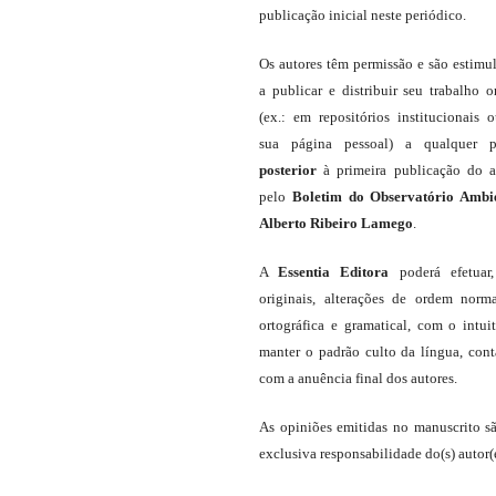
publicação inicial neste periódico.
Os autores têm permissão e são estimu
a publicar e distribuir seu trabalho o
(ex.: em repositórios institucionais 
sua página pessoal) a qualquer p
posterior
à primeira publicação do a
pelo
Boletim do Observatório Ambi
Alberto Ribeiro Lamego
.
A
Essentia Editora
poderá efetuar
originais, alterações de ordem norma
ortográfica e gramatical, com o intui
manter o padrão culto da língua, con
com a anuência final dos autores.
As opiniões emitidas no manuscrito s
exclusiva responsabilidade do(s) autor(e