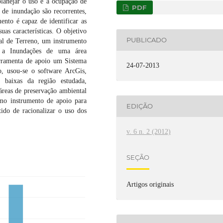
lanejar o uso e a ocupação de
PDF
 de inundação são recorrentes,
nto é capaz de identificar as
uas características. O objetivo
PUBLICADO
tal de Terreno, um instrumento
s a Inundações de uma área
erramenta de apoio um Sistema
24-07-2013
, usou-se o software ArcGis,
 baixas da região estudada,
reas de preservação ambiental
omo instrumento de apoio para
EDIÇÃO
tido de racionalizar o uso dos
v. 6 n. 2 (2012)
SEÇÃO
Artigos originais