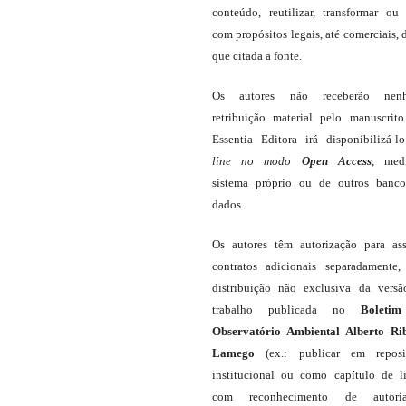
conteúdo, reutilizar, transformar ou c
com propósitos legais, até comerciais, 
que citada a fonte.
Os autores não receberão nen
retribuição material pelo manuscrit
Essentia Editora irá disponibilizá-
line
no modo
Open Access
, med
sistema próprio ou de outros banc
dados.
Os autores têm autorização para as
contratos adicionais separadamente,
distribuição não exclusiva da vers
trabalho publicada no
Boleti
Observatório Ambiental Alberto Ri
Lamego
(ex.: publicar em reposit
institucional ou como capítulo de li
com reconhecimento de autor