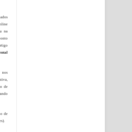
lados
nline
ou na
onto
rtigo
ental
, nos
tiva,
to de
tando
ão de
s).