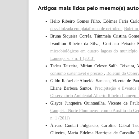
Artigos mais lidos pelo mesmo(s) auto
Helio Ribeiro Gomes Filho, Edêmea Faria Carlo
dessalinizada em plataforma de petróleo
,
Boletim 
Bruna Siqueira Corrêa, Tâmmela Cristina Gome
Ivanilton Ribeiro da Silva, Cristiano Peixoto
microbiológicos em quatro lagoas do municípi
Lamego: v. 7 n. 1 (2013)
Tadeu Teixeira, Mirian Celeste Salih Teixeira,
consumo sustentável é preciso
,
Boletim do Observ
Gildo Rafael de Almeida Santana, Vicente de Paul
Eliane Barbosa Santos,
Precipitação e Eventos
Observatório Ambiental Alberto Ribeiro Lamego: v
Glayce Junqueira Quintanilha, Vicente de Pau
Campista-Norte Fluminense com o Auxílio do G
n. 1 (2011)
Álvaro Goulart Fulgencio, Caroline Cabral Tud
Oliveira, Maria Edelma Henrique de Carvalho 