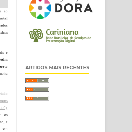
do ao
ntal
tados
ordam
ais e
letim
erto
ARTIGOS MAIS RECENTES
meira
ciado
mons
4.0)
,
r os
to, e
 seu