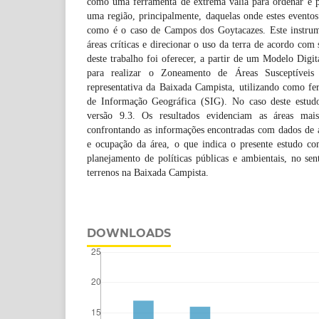
como uma ferramenta de extrema valia para ordenar e p
uma região, principalmente, daquelas onde estes eventos
como é o caso de Campos dos Goytacazes. Este instrume
áreas críticas e direcionar o uso da terra de acordo com s
deste trabalho foi oferecer, a partir de um Modelo Digi
para realizar o Zoneamento de Áreas Susceptívei
representativa da Baixada Campista, utilizando como f
de Informação Geográfica (SIG). No caso deste estudo
versão 9.3. Os resultados evidenciam as áreas mais
confrontando as informações encontradas com dados de á
e ocupação da área, o que indica o presente estudo c
planejamento de políticas públicas e ambientais, no sen
terrenos na Baixada Campista.
DOWNLOADS