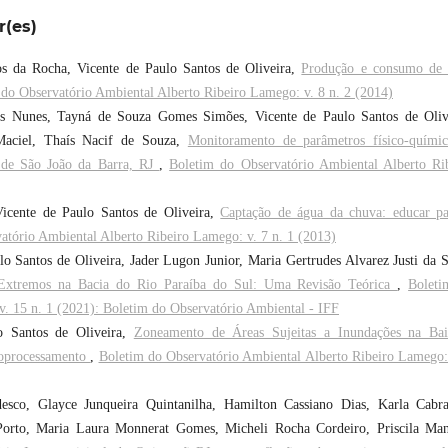
r(es)
s da Rocha, Vicente de Paulo Santos de Oliveira,
Produção e consumo de 
do Observatório Ambiental Alberto Ribeiro Lamego: v. 8 n. 2 (2014)
s Nunes, Tayná de Souza Gomes Simões, Vicente de Paulo Santos de Oliv
 Maciel, Thaís Nacif de Souza,
Monitoramento de parâmetros físico-quími
o de São João da Barra, RJ
,
Boletim do Observatório Ambiental Alberto Ri
 Vicente de Paulo Santos de Oliveira,
Captação de água da chuva: educar p
atório Ambiental Alberto Ribeiro Lamego: v. 7 n. 1 (2013)
o Santos de Oliveira, Jader Lugon Junior, Maria Gertrudes Alvarez Justi da S
 Extremos na Bacia do Rio Paraíba do Sul: Uma Revisão Teórica
,
Boleti
. 15 n. 1 (2021): Boletim do Observatório Ambiental - IFF
lo Santos de Oliveira,
Zoneamento de Áreas Sujeitas a Inundações na Bai
eoprocessamento
,
Boletim do Observatório Ambiental Alberto Ribeiro Lamego:
esco, Glayce Junqueira Quintanilha, Hamilton Cassiano Dias, Karla Cabr
Porto, Maria Laura Monnerat Gomes, Micheli Rocha Cordeiro, Priscila Ma