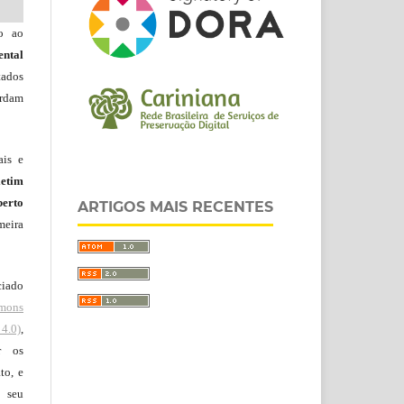
do ao
ntal
tados
ordam
ais e
letim
erto
ARTIGOS MAIS RECENTES
meira
ciado
mons
4.0)
,
r os
to, e
 seu