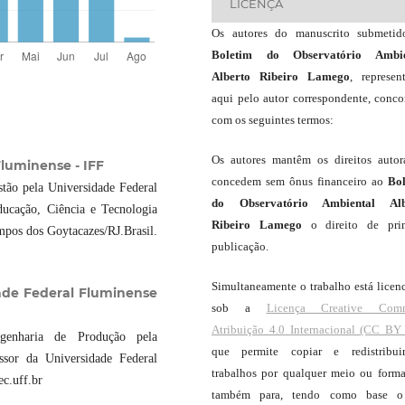
LICENÇA
Os autores do manuscrito submeti
Boletim do Observatório Ambie
Alberto Ribeiro Lamego
, represen
aqui pelo autor correspondente, conc
com os seguintes termos:
Os autores mantêm os direitos autor
Fluminense - IFF
concedem sem ônus financeiro ao
Bo
tão pela Universidade Federal
do Observatório Ambiental Alb
ducação, Ciência e Tecnologia
Ribeiro Lamego
o direito de pri
os dos Goytacazes/RJ.Brasil.
publicação.
Simultaneamente o trabalho está licen
ade Federal Fluminense
sob a
Licença Creative Com
Atribuição 4.0 Internacional (CC BY 
genharia de Produção pela
que permite copiar e redistribui
ssor da Universidade Federal
trabalhos por qualquer meio ou forma
c.uff.br
também para, tendo como base o