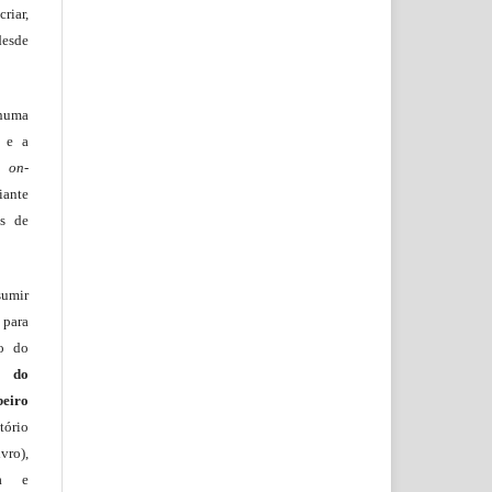
riar,
desde
huma
o e a
lo
on-
iante
os de
sumir
 para
ão do
m do
beiro
ório
vro),
ia e