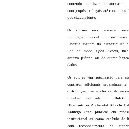
conteúdo, reutilizar, transformar ou c
com propósitos legais, até comerciais, 
que citada a fonte.
Os autores não receberão nen
retribuição material pelo manuscrit
Essentia Editora irá disponibilizá-
line
no modo
Open Access
, med
sistema próprio ou de outros banc
dados.
Os autores têm autorização para as
contratos adicionais separadamente,
distribuição não exclusiva da vers
trabalho publicada no
Boleti
Observatório Ambiental Alberto Ri
Lamego
(ex.: publicar em reposit
institucional ou como capítulo de li
com reconhecimento de autor