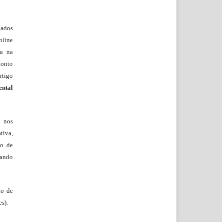
lados
nline
ou na
onto
rtigo
ental
, nos
tiva,
to de
tando
ão de
s).