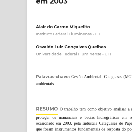
em 2003
Alair do Carmo Miquelito
Instituto Federal Fluminense - IFF
Osvaldo Luiz Gonçalves Quelhas
Universidade Federal Fluminense - UFF
Palavras-chave:
Gestão Ambiental. Cataguases (MG).
ambientais.
RESUMO
O trabalho tem como objetivo analisar a 
proteger os mananciais e bacias hidrográficas em r
ocasionado em 2003, pela Indústria Cataguases de Pape
que foram instrumentos fundamentais de resposta do po