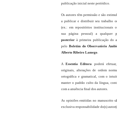
publicação inicial neste periódico.
Os autores têm permissão e são estimu
a publicar e distribuir seu trabalho o
(ex.: em repositórios institucionais 
sua página pessoal) a qualquer p
posterior
à primeira publicação do a
pelo
Boletim do Observatório Ambi
Alberto Ribeiro Lamego
.
A
Essentia Editora
poderá efetuar
originais, alterações de ordem norma
ortográfica e gramatical, com o intui
manter o padrão culto da língua, con
com a anuência final dos autores.
As opiniões emitidas no manuscrito s
exclusiva responsabilidade do(s) autor(e