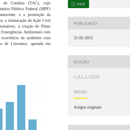
to de Conduta (TAC), cujo
PDF
istério Público Federal (MPF)
manescente, e a promoção da
s; a instauração da Ação Civil
PUBLICADO
onsáveis; a criação do Plano
a Emergências Ambientais com
 ocorrência de acidentes com
21-05-2015
ão de Literatura, apoiada em
EDIÇÃO
v. 8 n. 1 (2014)
SEÇÃO
Artigos originais