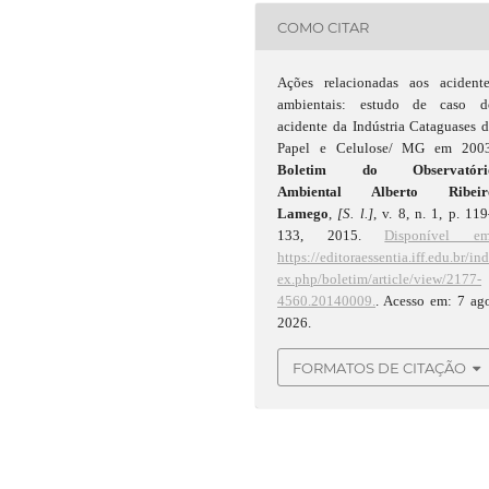
COMO CITAR
Ações relacionadas aos acidente
ambientais: estudo de caso d
acidente da Indústria Cataguases 
Papel e Celulose/ MG em 2003
Boletim do Observatóri
Ambiental Alberto Ribeir
Lamego
,
[S. l.]
, v. 8, n. 1, p. 11
133, 2015.
Disponível em
https://editoraessentia.iff.edu.br/in
ex.php/boletim/article/view/2177-
4560.20140009.
. Acesso em: 7 ag
2026.
FORMATOS DE CITAÇÃO