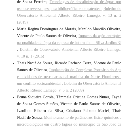
de Souza Ferreira,
Tecnologias de dessalinização de águas por
osmose reversa: pesquisa bibliográfica e de patentes
,
Boletim do
Observatório Ambiental Alberto Ribeiro Lamego: v. 13 n. 2
(2019)
Marla Regina Domingues de Morais, Manildo Marcião Oliveira,
Vicente de Paulo Santos de Oliveira,
Impacto da ação antrópica
na qualidade da água da represa de Juturnaíba – Silva Jardim/RJ
,
Boletim do Observatório Ambiental Alberto Ribeiro Lamego:
v. 10 n. 1 (2016)
Thaís Nacif de Souza, Ricardo Pacheco Terra, Vicente de Paulo
Santos de Oliveira,
Implantação do Complexo Portuário do Açu
e atividades de pesca artesanal marinha do Norte Fluminense:
um conflito socioambiental
,
Boletim do Observatório Ambiental
Alberto Ribeiro Lamego: v. 3 n. 2 (2009)
Bruna Siqueira Corrêa, Tâmmela Cristina Gomes Nunes, Tayná
de Souza Gomes Simões, Vicente de Paulo Santos de Oliveira,
Ivanilton Ribeiro da Silva, Cristiano Peixoto Maciel, Thaís
Nacif de Souza,
Monitoramento de parâmetros físico-químicos e
microbiológicos em quatro lagoas do município de São João da