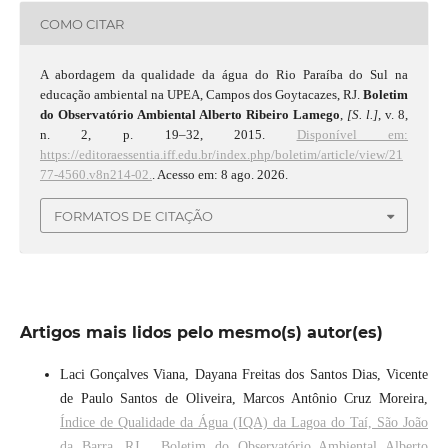
COMO CITAR
A abordagem da qualidade da água do Rio Paraíba do Sul na
educação ambiental na UPEA, Campos dos Goytacazes, RJ.
Boletim
do Observatório Ambiental Alberto Ribeiro Lamego
,
[S. l.]
, v. 8,
n. 2, p. 19–32, 2015.
Disponível em:
https://editoraessentia.iff.edu.br/index.php/boletim/article/view/21
77-4560.v8n214-02.
. Acesso em: 8 ago. 2026.
FORMATOS DE CITAÇÃO
Artigos mais lidos pelo mesmo(s) autor(es)
Laci Gonçalves Viana, Dayana Freitas dos Santos Dias, Vicente
de Paulo Santos de Oliveira, Marcos Antônio Cruz Moreira,
Índice de Qualidade da Água (IQA) da Lagoa do Taí, São João
da Barra, RJ
,
Boletim do Observatório Ambiental Alberto