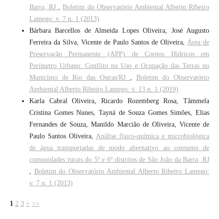
Barra, RJ
,
Boletim do Observatório Ambiental Alberto Ribeiro
Lamego: v. 7 n. 1 (2013)
Bárbara Barcellos de Almeida Lopes Oliveira, José Augusto
Ferreira da Silva, Vicente de Paulo Santos de Oliveira,
Área de
Preservação Permanente (APP) de Corpos Hídricos em
Perímetro Urbano: Conflito no Uso e Ocupação das Terras no
Município de Rio das Ostras/RJ
,
Boletim do Observatório
Ambiental Alberto Ribeiro Lamego: v. 13 n. 1 (2019)
Karla Cabral Oliveira, Ricardo Rozemberg Rosa, Tâmmela
Cristina Gomes Nunes, Tayná de Souza Gomes Simões, Elias
Fernandes de Souza, Manildo Marcião de Oliveira, Vicente de
Paulo Santos Oliveira,
Análise físico-química e microbiológica
de água transportadas de modo alternativo ao consumo de
comunidades rurais do 5º e 6º distritos de São João da Barra, RJ
,
Boletim do Observatório Ambiental Alberto Ribeiro Lamego:
v. 7 n. 1 (2013)
1
2
3
>
>>