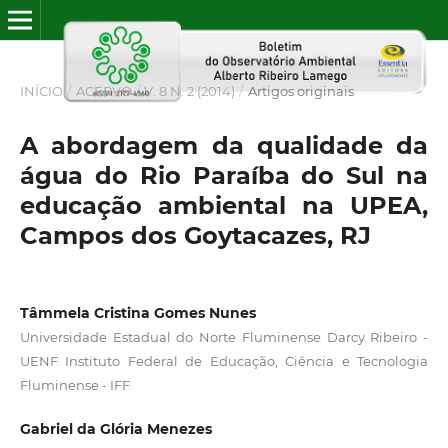
INÍCIO
/
ACERVO
/
V. 8 N. 2 (2014)
/
Artigos originais
A abordagem da qualidade da
água do Rio Paraíba do Sul na
educação ambiental na UPEA,
Campos dos Goytacazes, RJ
Tâmmela Cristina Gomes Nunes
Universidade Estadual do Norte Fluminense Darcy Ribeiro -
UENF Instituto Federal de Educação, Ciência e Tecnologia
Fluminense - IFF
Gabriel da Glória Menezes