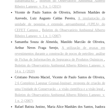
Itabapoana/RJ
,
Boletim do Observatório Ambiental Alberto
Ribeiro Lamego: v. 9 n. 1 (2015)
Vicente de Paulo Santos de Oliveira, Jefferson Manhães de
Azevedo, Luiz Augusto Caldas Pereira,
A implantação da
unidade de pesquisa e extensão agroambiental (UPEA) do
CEFET Campos
,
Boletim do Observatório Ambiental Alberto
Ribeiro Lamego: v. 1 n. 1 (2007)
Samantha Souza de Almeida, Manildo Marcião de Oliveira,
Arthur Neves Fraga Serejo,
A utilização de graxas em
revestimentos durante a construção de poços de petróleo: análise
de Fichas de Informações de Segurança de Produtos Químicos
,
Boletim do Observatório Ambiental Alberto Ribeiro Lamego: v.
14 n. 1 (2020)
Cristiano Peixoto Maciel, Vicente de Paulo Santos de Oliveira,
2.6 Complexo Lagunar Grussaí-Iquipari: proposta de criação de
uma Unidade de Conservação - a visão científica e a visão legal
,
Boletim do Observatório Ambiental Alberto Ribeiro Lamego: v.
1 n. 2 (2007)
Rafael Batista Justino, Maria Alice Manhães dos Santos, Isadora