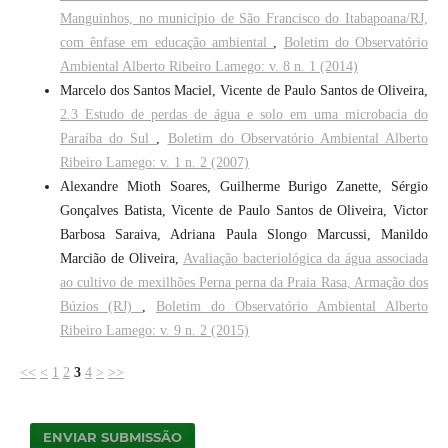
Manguinhos, no município de São Francisco do Itabapoana/RJ,
com ênfase em educação ambiental
,
Boletim do Observatório
Ambiental Alberto Ribeiro Lamego: v. 8 n. 1 (2014)
Marcelo dos Santos Maciel, Vicente de Paulo Santos de Oliveira,
2.3 Estudo de perdas de água e solo em uma microbacia do
Paraíba do Sul
,
Boletim do Observatório Ambiental Alberto
Ribeiro Lamego: v. 1 n. 2 (2007)
Alexandre Mioth Soares, Guilherme Burigo Zanette, Sérgio
Gonçalves Batista, Vicente de Paulo Santos de Oliveira, Victor
Barbosa Saraiva, Adriana Paula Slongo Marcussi, Manildo
Marcião de Oliveira,
Avaliação bacteriológica da água associada
ao cultivo de mexilhões Perna perna da Praia Rasa, Armação dos
Búzios (RJ)
,
Boletim do Observatório Ambiental Alberto
Ribeiro Lamego: v. 9 n. 2 (2015)
<<
<
1
2
3
4
>
>>
ENVIAR SUBMISSÃO