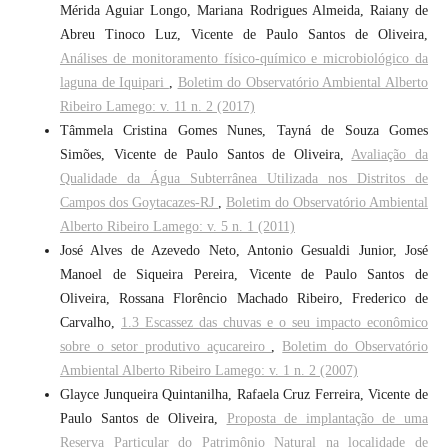
Mérida Aguiar Longo, Mariana Rodrigues Almeida, Raiany de
Abreu Tinoco Luz, Vicente de Paulo Santos de Oliveira,
Análises de monitoramento físico-químico e microbiológico da
laguna de Iquipari
,
Boletim do Observatório Ambiental Alberto
Ribeiro Lamego: v. 11 n. 2 (2017)
Tâmmela Cristina Gomes Nunes, Tayná de Souza Gomes
Simões, Vicente de Paulo Santos de Oliveira,
Avaliação da
Qualidade da Água Subterrânea Utilizada nos Distritos de
Campos dos Goytacazes-RJ
,
Boletim do Observatório Ambiental
Alberto Ribeiro Lamego: v. 5 n. 1 (2011)
José Alves de Azevedo Neto, Antonio Gesualdi Junior, José
Manoel de Siqueira Pereira, Vicente de Paulo Santos de
Oliveira, Rossana Florêncio Machado Ribeiro, Frederico de
Carvalho,
1.3 Escassez das chuvas e o seu impacto econômico
sobre o setor produtivo açucareiro
,
Boletim do Observatório
Ambiental Alberto Ribeiro Lamego: v. 1 n. 2 (2007)
Glayce Junqueira Quintanilha, Rafaela Cruz Ferreira, Vicente de
Paulo Santos de Oliveira,
Proposta de implantação de uma
Reserva Particular do Patrimônio Natural na localidade de