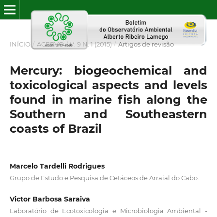
INÍCIO
/
ACERVO
/
V. 9 N. 1 (2015)
/
Artigos de revisão
Mercury: biogeochemical and
toxicological aspects and levels
found in marine fish along the
Southern and Southeastern
coasts of Brazil
Marcelo Tardelli Rodrigues
Grupo de Estudo e Pesquisa de Cetáceos de Arraial do Cabo.
Victor Barbosa Saraiva
Laboratório de Ecotoxicologia e Microbiologia Ambiental -