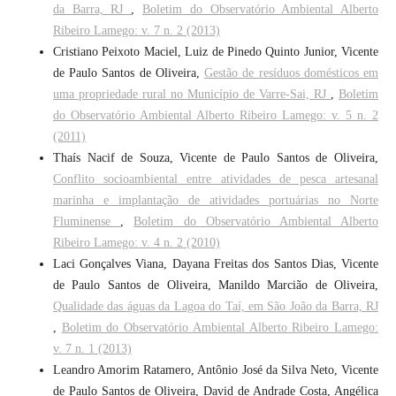
da Barra, RJ
,
Boletim do Observatório Ambiental Alberto
Ribeiro Lamego: v. 7 n. 2 (2013)
Cristiano Peixoto Maciel, Luiz de Pinedo Quinto Junior, Vicente
de Paulo Santos de Oliveira,
Gestão de resíduos domésticos em
uma propriedade rural no Município de Varre-Sai, RJ
,
Boletim
do Observatório Ambiental Alberto Ribeiro Lamego: v. 5 n. 2
(2011)
Thaís Nacif de Souza, Vicente de Paulo Santos de Oliveira,
Conflito socioambiental entre atividades de pesca artesanal
marinha e implantação de atividades portuárias no Norte
Fluminense
,
Boletim do Observatório Ambiental Alberto
Ribeiro Lamego: v. 4 n. 2 (2010)
Laci Gonçalves Viana, Dayana Freitas dos Santos Dias, Vicente
de Paulo Santos de Oliveira, Manildo Marcião de Oliveira,
Qualidade das águas da Lagoa do Taí, em São João da Barra, RJ
,
Boletim do Observatório Ambiental Alberto Ribeiro Lamego:
v. 7 n. 1 (2013)
Leandro Amorim Ratamero, Antônio José da Silva Neto, Vicente
de Paulo Santos de Oliveira, David de Andrade Costa, Angélica