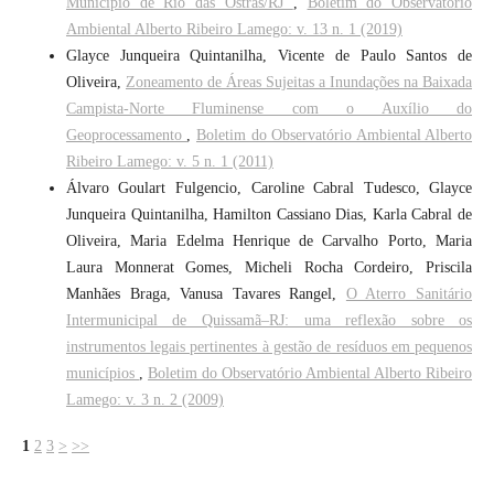
Município de Rio das Ostras/RJ
,
Boletim do Observatório
Ambiental Alberto Ribeiro Lamego: v. 13 n. 1 (2019)
Glayce Junqueira Quintanilha, Vicente de Paulo Santos de
Oliveira,
Zoneamento de Áreas Sujeitas a Inundações na Baixada
Campista-Norte Fluminense com o Auxílio do
Geoprocessamento
,
Boletim do Observatório Ambiental Alberto
Ribeiro Lamego: v. 5 n. 1 (2011)
Álvaro Goulart Fulgencio, Caroline Cabral Tudesco, Glayce
Junqueira Quintanilha, Hamilton Cassiano Dias, Karla Cabral de
Oliveira, Maria Edelma Henrique de Carvalho Porto, Maria
Laura Monnerat Gomes, Micheli Rocha Cordeiro, Priscila
Manhães Braga, Vanusa Tavares Rangel,
O Aterro Sanitário
Intermunicipal de Quissamã–RJ: uma reflexão sobre os
instrumentos legais pertinentes à gestão de resíduos em pequenos
municípios
,
Boletim do Observatório Ambiental Alberto Ribeiro
Lamego: v. 3 n. 2 (2009)
1
2
3
>
>>