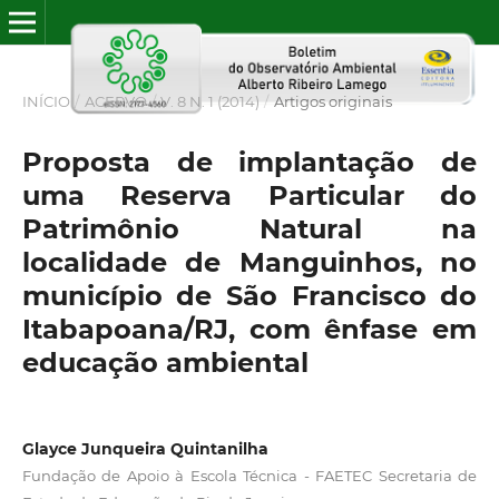
INÍCIO
/
ACERVO
/
V. 8 N. 1 (2014)
/
Artigos originais
Proposta de implantação de
uma Reserva Particular do
Patrimônio Natural na
localidade de Manguinhos, no
município de São Francisco do
Itabapoana/RJ, com ênfase em
educação ambiental
Glayce Junqueira Quintanilha
Fundação de Apoio à Escola Técnica - FAETEC Secretaria de