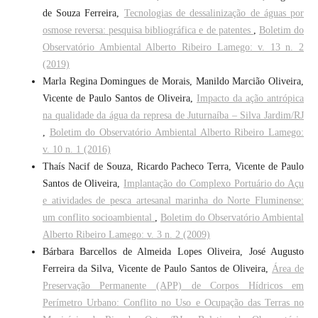
de Souza Ferreira,
Tecnologias de dessalinização de águas por
osmose reversa: pesquisa bibliográfica e de patentes
,
Boletim do
Observatório Ambiental Alberto Ribeiro Lamego: v. 13 n. 2
(2019)
Marla Regina Domingues de Morais, Manildo Marcião Oliveira,
Vicente de Paulo Santos de Oliveira,
Impacto da ação antrópica
na qualidade da água da represa de Juturnaíba – Silva Jardim/RJ
,
Boletim do Observatório Ambiental Alberto Ribeiro Lamego:
v. 10 n. 1 (2016)
Thaís Nacif de Souza, Ricardo Pacheco Terra, Vicente de Paulo
Santos de Oliveira,
Implantação do Complexo Portuário do Açu
e atividades de pesca artesanal marinha do Norte Fluminense:
um conflito socioambiental
,
Boletim do Observatório Ambiental
Alberto Ribeiro Lamego: v. 3 n. 2 (2009)
Bárbara Barcellos de Almeida Lopes Oliveira, José Augusto
Ferreira da Silva, Vicente de Paulo Santos de Oliveira,
Área de
Preservação Permanente (APP) de Corpos Hídricos em
Perímetro Urbano: Conflito no Uso e Ocupação das Terras no