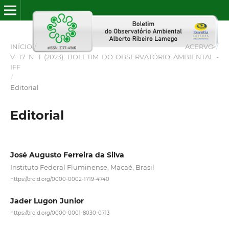
INÍCIO
/
ACERVO
/
V. 17 N. 1 (2023): BOLETIM DO OBSERVATÓRIO AMBIENTAL -
IFF
/
Editorial
Editorial
José Augusto Ferreira da Silva
Instituto Federal Fluminense, Macaé, Brasil
https://orcid.org/0000-0002-1719-4740
Jader Lugon Junior
https://orcid.org/0000-0001-8030-0713