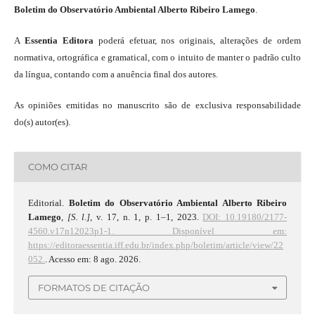
Boletim do Observatório Ambiental Alberto Ribeiro Lamego
.
A
Essentia Editora
poderá efetuar, nos originais, alterações de ordem
normativa, ortográfica e gramatical, com o intuito de manter o padrão culto
da língua, contando com a anuência final dos autores.
As opiniões emitidas no manuscrito são de exclusiva responsabilidade
do(s) autor(es).
COMO CITAR
Editorial.
Boletim do Observatório Ambiental Alberto Ribeiro
Lamego
,
[S. l.]
, v. 17, n. 1, p. 1–1, 2023.
DOI: 10.19180/2177-
4560.v17n12023p1-1.
Disponível em:
https://editoraessentia.iff.edu.br/index.php/boletim/article/view/22
052.
. Acesso em: 8 ago. 2026.
FORMATOS DE CITAÇÃO