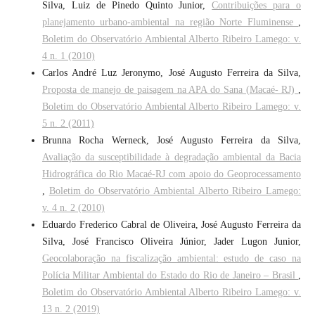
Silva, Luiz de Pinedo Quinto Junior,
Contribuições para o
planejamento urbano-ambiental na região Norte Fluminense
,
Boletim do Observatório Ambiental Alberto Ribeiro Lamego: v.
4 n. 1 (2010)
Carlos André Luz Jeronymo, José Augusto Ferreira da Silva,
Proposta de manejo de paisagem na APA do Sana (Macaé- RJ)
,
Boletim do Observatório Ambiental Alberto Ribeiro Lamego: v.
5 n. 2 (2011)
Brunna Rocha Werneck, José Augusto Ferreira da Silva,
Avaliação da susceptibilidade à degradação ambiental da Bacia
Hidrográfica do Rio Macaé-RJ com apoio do Geoprocessamento
,
Boletim do Observatório Ambiental Alberto Ribeiro Lamego:
v. 4 n. 2 (2010)
Eduardo Frederico Cabral de Oliveira, José Augusto Ferreira da
Silva, José Francisco Oliveira Júnior, Jader Lugon Junior,
Geocolaboração na fiscalização ambiental: estudo de caso na
Polícia Militar Ambiental do Estado do Rio de Janeiro – Brasil
,
Boletim do Observatório Ambiental Alberto Ribeiro Lamego: v.
13 n. 2 (2019)