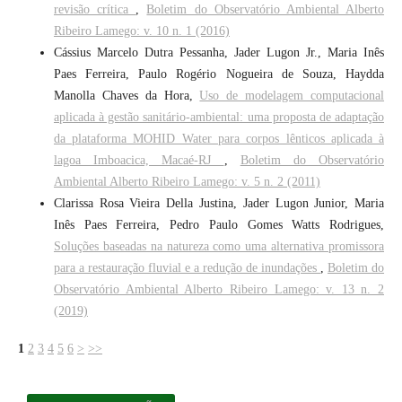
revisão crítica
,
Boletim do Observatório Ambiental Alberto
Ribeiro Lamego: v. 10 n. 1 (2016)
Cássius Marcelo Dutra Pessanha, Jader Lugon Jr., Maria Inês
Paes Ferreira, Paulo Rogério Nogueira de Souza, Haydda
Manolla Chaves da Hora,
Uso de modelagem computacional
aplicada à gestão sanitário-ambiental: uma proposta de adaptação
da plataforma MOHID Water para corpos lênticos aplicada à
lagoa Imboacica, Macaé-RJ
,
Boletim do Observatório
Ambiental Alberto Ribeiro Lamego: v. 5 n. 2 (2011)
Clarissa Rosa Vieira Della Justina, Jader Lugon Junior, Maria
Inês Paes Ferreira, Pedro Paulo Gomes Watts Rodrigues,
Soluções baseadas na natureza como uma alternativa promissora
para a restauração fluvial e a redução de inundações
,
Boletim do
Observatório Ambiental Alberto Ribeiro Lamego: v. 13 n. 2
(2019)
1
2
3
4
5
6
>
>>