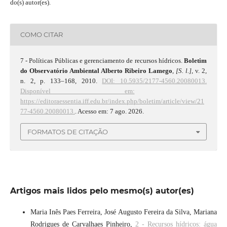
do(s) autor(es).
COMO CITAR
7 - Políticas Públicas e gerenciamento de recursos hídricos.
Boletim
do Observatório Ambiental Alberto Ribeiro Lamego
,
[S. l.]
, v. 2,
n. 2, p. 133–168, 2010.
DOI: 10.5935/2177-4560.20080013.
Disponível em:
https://editoraessentia.iff.edu.br/index.php/boletim/article/view/21
77-4560.20080013.
. Acesso em: 7 ago. 2026.
FORMATOS DE CITAÇÃO
Artigos mais lidos pelo mesmo(s) autor(es)
Maria Inês Paes Ferreira, José Augusto Fereira da Silva, Mariana
Rodrigues de Carvalhaes Pinheiro,
2 - Recursos hídricos: água