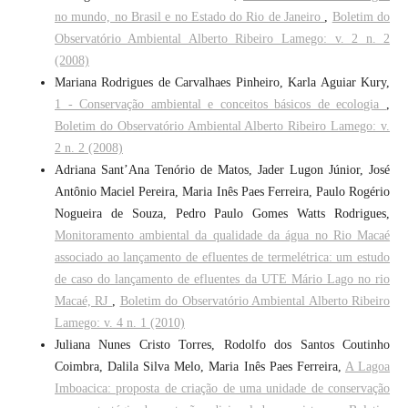
no mundo, no Brasil e no Estado do Rio de Janeiro
,
Boletim do
Observatório Ambiental Alberto Ribeiro Lamego: v. 2 n. 2
(2008)
Mariana Rodrigues de Carvalhaes Pinheiro, Karla Aguiar Kury,
1 - Conservação ambiental e conceitos básicos de ecologia
,
Boletim do Observatório Ambiental Alberto Ribeiro Lamego: v.
2 n. 2 (2008)
Adriana Sant’Ana Tenório de Matos, Jader Lugon Júnior, José
Antônio Maciel Pereira, Maria Inês Paes Ferreira, Paulo Rogério
Nogueira de Souza, Pedro Paulo Gomes Watts Rodrigues,
Monitoramento ambiental da qualidade da água no Rio Macaé
associado ao lançamento de efluentes de termelétrica: um estudo
de caso do lançamento de efluentes da UTE Mário Lago no rio
Macaé, RJ
,
Boletim do Observatório Ambiental Alberto Ribeiro
Lamego: v. 4 n. 1 (2010)
Juliana Nunes Cristo Torres, Rodolfo dos Santos Coutinho
Coimbra, Dalila Silva Melo, Maria Inês Paes Ferreira,
A Lagoa
Imboacica: proposta de criação de uma unidade de conservação