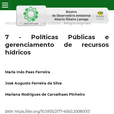
INÍCIO
/
ACERVO
/
V. 2 N. 2 (2008)
/
Artigos originais
7 - Políticas Públicas e
gerenciamento de recursos
hídricos
Maria Inês Paes Ferreira
José Augusto Ferreira da Silva
Mariana Rodrigues de Carvalhaes Pinheiro
DOI:
https://doi.org/10.5935/2177-4560.20080013