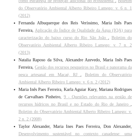
como estratégia de proteção adicional do ecossistema
,
Boletim
do Observatório Ambiental Alberto Ribeiro Lamego: v. 6 n. 1
(2012)
Fernanda Albuquerque dos Reis Veríssimo, Maria Inês Paes
Ferreira,
Aplicação do Índice de Qualidade da Água (IQA) para
caracterização do baixo curso do Rio São João
,
Boletim do
Observatório Ambiental Alberto Ribeiro Lamego: v. 7 n. 2
(2013)
Natalia Raposo da Silva, Alexandre Azevedo, Maria Inês Paes
Ferreira,
Gestão dos recursos pesqueiros no Brasil e panorama da
pesca artesanal em Macaé, RJ
,
Boletim do Observatório
Ambiental Alberto Ribeiro Lamego: v. 6 n. 2 (2012)
Maria Inês Paes Ferreira, Karla Aguiar Kury, Mariana Rodrigues
de Carvalhaes Pinheiro,
9 - Questões relevantes na gestão de
recursos hídricos no Brasil e no Estado do Rio de Janeiro
,
Boletim do Observatório Ambiental Alberto Ribeiro Lamego: v.
2 n. 2 (2008)
Taylor Alexander, Maria Ines Paes Ferreira, Don Alexander,
Desenvolvimento sustentável no contexto canadense: uma