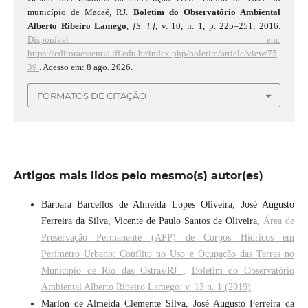
município de Macaé, RJ.
Boletim do Observatório Ambiental
Alberto Ribeiro Lamego
,
[S. l.]
, v. 10, n. 1, p. 225–251, 2016.
Disponível em:
https://editoraessentia.iff.edu.br/index.php/boletim/article/view/75
39.
. Acesso em: 8 ago. 2026.
FORMATOS DE CITAÇÃO
Artigos mais lidos pelo mesmo(s) autor(es)
Bárbara Barcellos de Almeida Lopes Oliveira, José Augusto
Ferreira da Silva, Vicente de Paulo Santos de Oliveira,
Área de
Preservação Permanente (APP) de Corpos Hídricos em
Perímetro Urbano: Conflito no Uso e Ocupação das Terras no
Município de Rio das Ostras/RJ
,
Boletim do Observatório
Ambiental Alberto Ribeiro Lamego: v. 13 n. 1 (2019)
Marlon de Almeida Clemente Silva, José Augusto Ferreira da