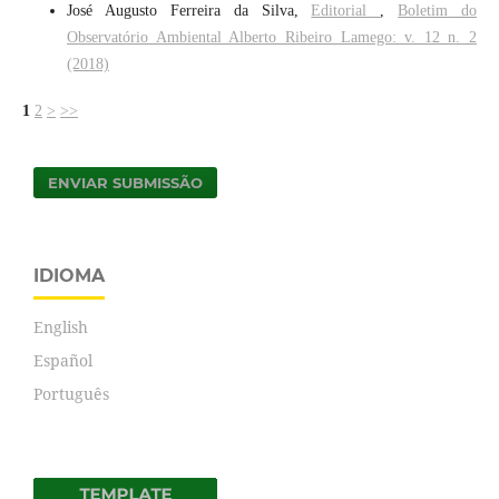
José Augusto Ferreira da Silva,
Editorial
,
Boletim do
Observatório Ambiental Alberto Ribeiro Lamego: v. 12 n. 2
(2018)
1
2
>
>>
ENVIAR SUBMISSÃO
IDIOMA
English
Español
Português