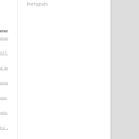
Português
ansur
uisas
2015:
al de
quisa
sino,
ogia-
tica
,