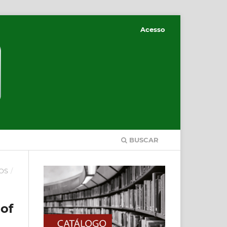
Acesso
BUSCAR
DOS
/
of