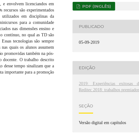
, e envolvem licenciandos em
PDF (INGLÊS)
s recursos são experimentados
 utilizados em disciplinas da
minicursos para a comunidade
PUBLICADO
ciados nas dimensões ensino e
lo contínuo, no qual as TD são
 Essas tecnologias são sempre
05-09-2019
s nas quais os alunos assumem
 são promovidas também na pós-
 docente. O trabalho descrito
go desse tempo sinalizam que a
EDIÇÃO
sta importante para a promoção
2019: Experiências exitosas d
Reditec 2018: trabalhos premiado
SEÇÃO
Versão digital em capítulos