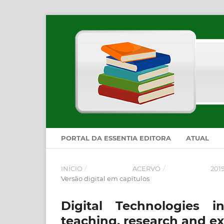
PORTAL DA ESSENTIA EDITORA
ATUAL
INÍCIO
/
ACERVO
/
201
Versão digital em capítulos
Digital Technologies i
teaching, research and e