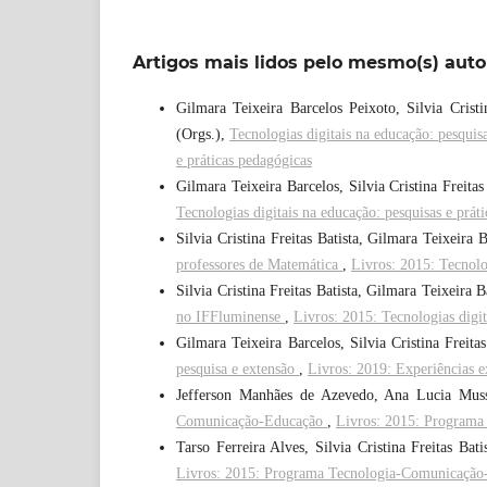
Artigos mais lidos pelo mesmo(s) auto
Gilmara Teixeira Barcelos Peixoto, Silvia Cris
(Orgs.),
Tecnologias digitais na educação: pesquis
e práticas pedagógicas
Gilmara Teixeira Barcelos, Silvia Cristina Freitas
Tecnologias digitais na educação: pesquisas e prát
Silvia Cristina Freitas Batista, Gilmara Teixeira 
professores de Matemática
,
Livros: 2015: Tecnolog
Silvia Cristina Freitas Batista, Gilmara Teixeira
no IFFluminense
,
Livros: 2015: Tecnologias digit
Gilmara Teixeira Barcelos, Silvia Cristina Freita
pesquisa e extensão
,
Livros: 2019: Experiências e
Jefferson Manhães de Azevedo, Ana Lucia Mussi
Comunicação-Educação
,
Livros: 2015: Programa
Tarso Ferreira Alves, Silvia Cristina Freitas Bati
Livros: 2015: Programa Tecnologia-Comunicação-