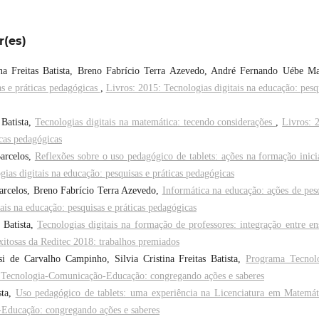
r(es)
tina Freitas Batista, Breno Fabrício Terra Azevedo, André Fernando Uébe M
as e práticas pedagógicas
,
Livros: 2015: Tecnologias digitais na educação: pesq
 Batista,
Tecnologias digitais na matemática: tecendo considerações
,
Livros: 
icas pedagógicas
Barcelos,
Reflexões sobre o uso pedagógico de tablets: ações na formação inici
ias digitais na educação: pesquisas e práticas pedagógicas
 Barcelos, Breno Fabrício Terra Azevedo,
Informática na educação: ações de pes
ais na educação: pesquisas e práticas pedagógicas
s Batista,
Tecnologias digitais na formação de professores: integração entre en
xitosas da Reditec 2018: trabalhos premiados
 de Carvalho Campinho, Silvia Cristina Freitas Batista,
Programa Tecnol
 Tecnologia-Comunicação-Educação: congregando ações e saberes
sta,
Uso pedagógico de tablets: uma experiência na Licenciatura em Matemá
Educação: congregando ações e saberes