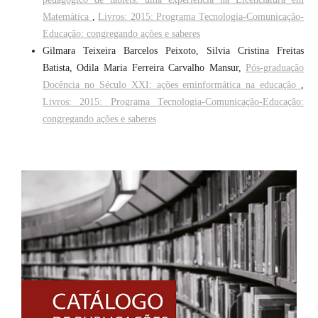
Matemática
,
Livros: 2015: Programa Tecnologia-Comunicação-
Educação: congregando ações e saberes
Gilmara Teixeira Barcelos Peixoto, Silvia Cristina Freitas
Batista, Odila Maria Ferreira Carvalho Mansur,
Pós-graduação
Docência no Século XXI: ações eminformática na educação
,
Livros: 2015: Programa Tecnologia-Comunicação-Educação:
congregando ações e saberes