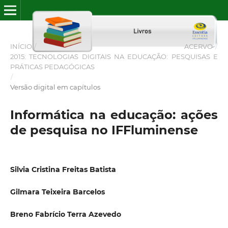
INÍCIO
/
ACERVO
/
2015: TECNOLOGIAS DIGITAIS NA EDUCAÇÃO: PESQUISAS E
PRÁTICAS PEDAGÓGICAS
/
Versão digital em capítulos
Informática na educação: ações
de pesquisa no IFFluminense
Silvia Cristina Freitas Batista
Gilmara Teixeira Barcelos
Breno Fabrício Terra Azevedo