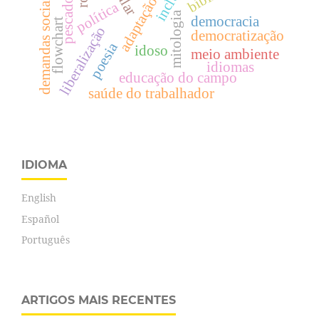
adaptação neural
pescadores
demandas sociais
política
mitologia
democracia
flowchart
liberalização
democratização
poesia
idoso
meio ambiente
idiomas
educação do campo
saúde do trabalhador
IDIOMA
English
Español
Português
ARTIGOS MAIS RECENTES