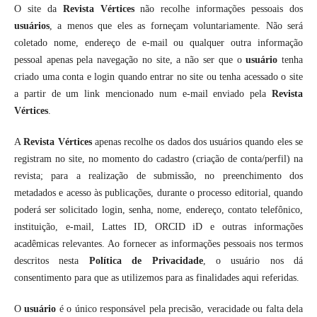
O site da
Revista Vértices
não recolhe informações pessoais dos
usuários
, a menos que eles as forneçam voluntariamente. Não será
coletado nome, endereço de e-mail ou qualquer outra informação
pessoal apenas pela navegação no site, a não ser que o
usuário
tenha
criado uma conta e login quando entrar no site ou tenha acessado o site
a partir de um link mencionado num e-mail enviado pela
Revista
Vértices
.
A
Revista Vértices
apenas recolhe os dados dos usuários quando eles se
registram no site, no momento do cadastro (criação de conta/perfil) na
revista; para a realização de submissão, no preenchimento dos
metadados e acesso às publicações, durante o processo editorial, quando
poderá ser solicitado login, senha, nome, endereço, contato telefônico,
instituição, e-mail, Lattes ID, ORCID iD e outras informações
acadêmicas relevantes. Ao fornecer as informações pessoais nos termos
descritos nesta
Política de Privacidade
, o usuário nos dá
consentimento para que as utilizemos para as finalidades aqui referidas.
O
usuário
é o único responsável pela precisão, veracidade ou falta dela