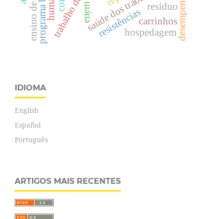
saúde dos trabalhadores
ensino de física
resíduo
enem
.
resistências
carrinhos
hospedagem
IDIOMA
English
Español
Português
ARTIGOS MAIS RECENTES