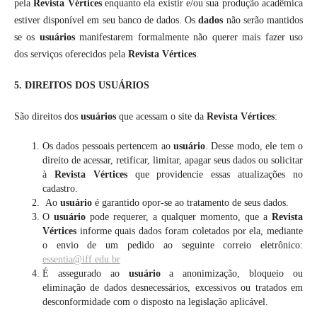
pela
Revista Vértices
enquanto ela existir e/ou sua produção acadêmica
estiver disponível em seu banco de dados. Os
dados
não serão mantidos
se os
usuários
manifestarem formalmente não querer mais fazer uso
dos serviços oferecidos pela
Revista Vértices
.
5. DIREITOS DOS USUÁRIOS
São direitos dos
usuários
que acessam o site da
Revista Vértices
:
Os dados pessoais pertencem ao
usuário
. Desse modo, ele tem o
direito de acessar, retificar, limitar, apagar seus dados ou solicitar
à
Revista Vértices
que providencie essas atualizações no
cadastro.
Ao
usuário
é garantido opor-se ao tratamento de seus dados.
O
usuário
pode requerer, a qualquer momento, que a
Revista
Vértices
informe quais dados foram coletados por ela, mediante
o envio de um pedido ao seguinte correio eletrônico:
essentia@iff.edu.br
É assegurado ao
usuário
a anonimização, bloqueio ou
eliminação de dados desnecessários, excessivos ou tratados em
desconformidade com o disposto na legislação aplicável.