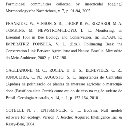
Formicidae) communities collected by insecticidal fogging?
Myrmecologysche Nachrichten, v. 7, p. 91-94, 2005.
FRANKIE G. W.; VINSON, S. B.; THORP, R. W.; RIZZARDI, M. A.
TOMKINS, M.; NEWSTROM-LLOYD, L. E. Monitoring: an
Essential Tool in Bee Ecology and Conservation. In: KEVAN, P.;
IMPERATRIZ FONSECA, V. L. (Eds.). Pollinating Bees: the
Conservation Link Between Agriculture and Nature. Brasília: Ministério
do Meio Ambiente, 2002. p. 187-198.
GAGLIANONE, M. C.; ROCHA, H. H. S.; BENEVIDES, C. R.;
JUNQUEIRA, C. N.; AUGUSTO, S. C. Importância de Centridini
(Apidae) na polinização de plantas de interesse agrícola: o maracujá-
doce (Passiflora alata Curtis) como estudo de caso na região sudeste do
Brasil. Oecologia Australis, v. 14, n. 1, p. 152-164, 2010.
GOTELLI, N. J.; ENTSMINGER, G. L. EcoSim: Null models
software for ecology. Version 7. Jericho: Acquired Intelligence Inc. &
Kesey-Bear, 2004.