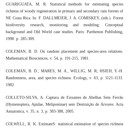
GUARIGUATA, M. R. Statistical methods for estimating species
richness of woody regeneration in primary and secondary rain forests of
NE Costa Rica. In: F. DALLMEIER; J. A. COMISKEY, (eds.). Forest
biodiversity research, monitoring and modeling: Conceptual
background and Old World case studies. Paris: Parthenon Publishing,
1998. p. 285-309.
COLEMAN, B. D. On random placement and species-area relations.
Mathematical Biosciences, v. 54, p. 191-215, 1981.
COLEMAN, B. D.; MARES, M. A., WILLIG, M. R; HSIEH, Y.-H.
Randomness, area, and species richness. Ecology, v. 63, p. 1121-1133.
1982.
COLLETO-SILVA, A. Captura de Enxames de Abelhas Sem Ferrão
(Hymenoptera, Apidae, Meliponinae) sem Destruição de Árvores. Acta
Amazonica, v. 35, n. 3, p. 383-388, 2005.
COLWELL, R. K. EstimateS: statistical estimation of species richness