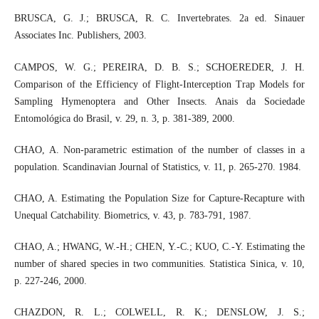
BRUSCA, G. J.; BRUSCA, R. C. Invertebrates. 2a ed. Sinauer
Associates Inc. Publishers, 2003.
CAMPOS, W. G.; PEREIRA, D. B. S.; SCHOEREDER, J. H.
Comparison of the Efficiency of Flight-Interception Trap Models for
Sampling Hymenoptera and Other Insects. Anais da Sociedade
Entomológica do Brasil, v. 29, n. 3, p. 381-389, 2000.
CHAO, A. Non-parametric estimation of the number of classes in a
population. Scandinavian Journal of Statistics, v. 11, p. 265-270. 1984.
CHAO, A. Estimating the Population Size for Capture-Recapture with
Unequal Catchability. Biometrics, v. 43, p. 783-791, 1987.
CHAO, A.; HWANG, W.-H.; CHEN, Y.-C.; KUO, C.-Y. Estimating the
number of shared species in two communities. Statistica Sinica, v. 10,
p. 227-246, 2000.
CHAZDON, R. L.; COLWELL, R. K.; DENSLOW, J. S.;