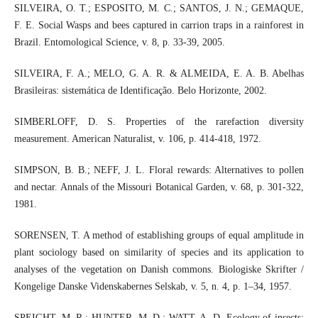
SILVEIRA, O. T.; ESPOSITO, M. C.; SANTOS, J. N.; GEMAQUE,
F. E. Social Wasps and bees captured in carrion traps in a rainforest in
Brazil. Entomological Science, v. 8, p. 33-39, 2005.
SILVEIRA, F. A.; MELO, G. A. R. & ALMEIDA, E. A. B. Abelhas
Brasileiras: sistemática de Identificação. Belo Horizonte, 2002.
SIMBERLOFF, D. S. Properties of the rarefaction diversity
measurement. American Naturalist, v. 106, p. 414-418, 1972.
SIMPSON, B. B.; NEFF, J. L. Floral rewards: Alternatives to pollen
and nectar. Annals of the Missouri Botanical Garden, v. 68, p. 301-322,
1981.
SORENSEN, T. A method of establishing groups of equal amplitude in
plant sociology based on similarity of species and its application to
analyses of the vegetation on Danish commons. Biologiske Skrifter /
Kongelige Danske Videnskabernes Selskab, v. 5, n. 4, p. 1–34, 1957.
SPEIGHT, M. R.; HUNTER, M. D.; WATT, A. D. Ecology of insects: