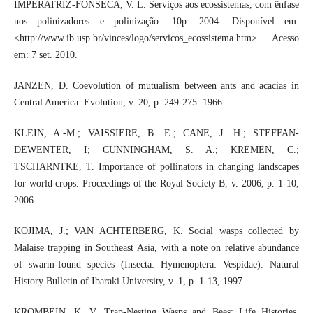
IMPERATRIZ-FONSECA, V. L. Serviços aos ecossistemas, com ênfase
nos polinizadores e polinização. 10p. 2004. Disponível em:
<http://www.ib.usp.br/vinces/logo/servicos_ecossistema.htm>. Acesso
em: 7 set. 2010.
JANZEN, D. Coevolution of mutualism between ants and acacias in
Central America. Evolution, v. 20, p. 249-275. 1966.
KLEIN, A.-M.; VAISSIERE, B. E.; CANE, J. H.; STEFFAN-
DEWENTER, I; CUNNINGHAM, S. A.; KREMEN, C.;
TSCHARNTKE, T. Importance of pollinators in changing landscapes
for world crops. Proceedings of the Royal Society B, v. 2006, p. 1-10,
2006.
KOJIMA, J.; VAN ACHTERBERG, K. Social wasps collected by
Malaise trapping in Southeast Asia, with a note on relative abundance
of swarm-found species (Insecta: Hymenoptera: Vespidae). Natural
History Bulletin of Ibaraki University, v. 1, p. 1-13, 1997.
KROMBEIN, K. V. Trap-Nesting Wasps and Bees: Life Histories,