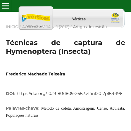
INÍCIO
/
ACERVO
/
V. 14 N. 1 (2012)
/
Artigos de revisão
Técnicas de captura de
Hymenoptera (Insecta)
Frederico Machado Teixeira
DOI:
https://doi.org/10.19180/1809-2667.v14n12012p169-198
Palavras-chave:
Método de coleta, Amostragem, Censo, Aculeata,
Populações naturais