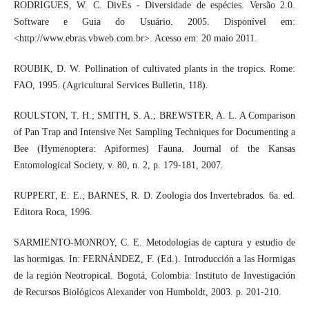
RODRIGUES, W. C. DivEs - Diversidade de espécies. Versão 2.0.
Software e Guia do Usuário. 2005. Disponível em:
<http://www.ebras.vbweb.com.br>. Acesso em: 20 maio 2011.
ROUBIK, D. W. Pollination of cultivated plants in the tropics. Rome:
FAO, 1995. (Agricultural Services Bulletin, 118).
ROULSTON, T. H.; SMITH, S. A.; BREWSTER, A. L. A Comparison
of Pan Trap and Intensive Net Sampling Techniques for Documenting a
Bee (Hymenoptera: Apiformes) Fauna. Journal of the Kansas
Entomological Society, v. 80, n. 2, p. 179-181, 2007.
RUPPERT, E. E.; BARNES, R. D. Zoologia dos Invertebrados. 6a. ed.
Editora Roca, 1996.
SARMIENTO-MONROY, C. E. Metodologías de captura y estudio de
las hormigas. In: FERNÁNDEZ, F. (Ed.). Introducción a las Hormigas
de la región Neotropical. Bogotá, Colombia: Instituto de Investigación
de Recursos Biológicos Alexander von Humboldt, 2003. p. 201-210.