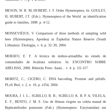
MESON, W. R. M; HUBERT, J. T. Order Hymenoptera. In: GOULET,
H; HUBERT, J.T. (Eds.). Hymenoptera of the World: an identification
guide to families, 1898. p. 4-12.
MONSEVIÈIUS, V. Comparison of three methods of sampling wild
bees (Hymenoptera, Apoidea) in Èepkeliai Nature Reserve (South
Lithuania). Ekologija, v. 4, p. 32–39, 2004.
MORATO, E. F. A técnica de ninhos-armadilha no estudo de
comunidades de Aculeata solitários. In: ENCONTRO SOBRE
ABELHAS, 2000, Ribeirão Preto. Anais... v. 4: p. 111-117.
MORITZ, C.; CICERO, C. DNA barcoding: Promise and pitfalls.
PLoS Biol, v. 2, n. 10, p. e354, 2004.
MOURA, J. I. L.; SGRILLO, R. B.; SGRILLO, K. R. P. A; VILELA,
E. F.; BENTO, J. M. S. Uso de fêmeas virgens na coleta massal de
Bephratelloides pomorum (Fab.) (Hymenoptera: Eurytomidae) em