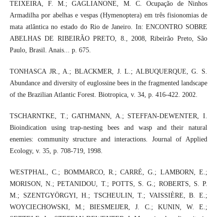
TEIXEIRA, F. M.; GAGLIANONE, M. C. Ocupação de Ninhos
Armadilha por abelhas e vespas (Hymenoptera) em três fisionomias de
mata atlântica no estado do Rio de Janeiro. In: ENCONTRO SOBRE
ABELHAS DE RIBEIRÃO PRETO, 8., 2008, Ribeirão Preto, São
Paulo, Brasil. Anais... p. 675.
TONHASCA JR., A.; BLACKMER, J. L.; ALBUQUERQUE, G. S.
Abundance and diversity of euglossine bees in the fragmented landscape
of the Brazilian Atlantic Forest. Biotropica, v. 34, p. 416-422. 2002.
TSCHARNTKE, T.; GATHMANN, A.; STEFFAN-DEWENTER, I.
Bioindication using trap-nesting bees and wasp and their natural
enemies: community structure and interactions. Journal of Applied
Ecology, v. 35, p. 708-719, 1998.
WESTPHAL, C.; BOMMARCO, R.; CARRÉ, G.; LAMBORN, E.;
MORISON, N.; PETANIDOU, T.; POTTS, S. G.; ROBERTS, S. P.
M.; SZENTGYÖRGYI, H.; TSCHEULIN, T.; VAISSIÈRE, B. E.;
WOYCIECHOWSKI, M.; BIESMEIJER, J. C.; KUNIN, W. E.;