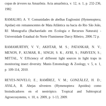
copas de árvores na Amazônia. Acta amazônica, v. 12, n. 1, p. 232-236,
1982.
RAMALHO, A. V. Comunidades de abelhas Euglossini (Hymenoptera;
Apidae) em remanescentes de Mata Atlântica na bacia do Rio São João,
RJ. Monografia (Bacharelado em Ecologia e Recursos Naturais) -
Universidade Estadual do Norte Fluminense Darcy Ribeiro, 2006.72 p.
RAMAMURTHY, V. V.; AKHTAR, M. S.; PATANKAR, N. V.;
MENON, P.; KUMAR, R.; SINGH, S. K.; AYRI, S.; PARVEEN, S.;
MITTAL, V. Efficiency of different light sources in light traps in
monitoring insect diversity. Munis Entomology & Zoology, v. 5, n. 1,
p. 109-114, 2010.
REYES-NOVELO, E.; RAMÍREZ, V. M.; GONZÁLEZ, H. D.;
AYALA, R. Abejas silvestres (Hymenoptera: Apoidea) como
bioindicadores en el neotrópico. Tropical and Subtropical
Agroecosystems, v. 10, n. 2009, p. 1-13, 2009.