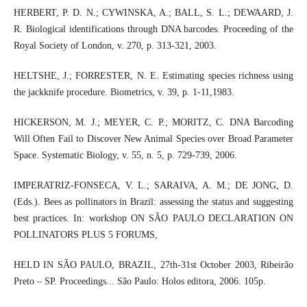
HERBERT, P. D. N.; CYWINSKA, A.; BALL, S. L.; DEWAARD, J.
R. Biological identifications through DNA barcodes. Proceeding of the
Royal Society of London, v. 270, p. 313-321, 2003.
HELTSHE, J.; FORRESTER, N. E. Estimating species richness using
the jackknife procedure. Biometrics, v. 39, p. 1-11,1983.
HICKERSON, M. J.; MEYER, C. P.; MORITZ, C. DNA Barcoding
Will Often Fail to Discover New Animal Species over Broad Parameter
Space. Systematic Biology, v. 55, n. 5, p. 729-739, 2006.
IMPERATRIZ-FONSECA, V. L.; SARAIVA, A. M.; DE JONG, D.
(Eds.). Bees as pollinators in Brazil: assessing the status and suggesting
best practices. In: workshop ON SÃO PAULO DECLARATION ON
POLLINATORS PLUS 5 FORUMS,
HELD IN SÃO PAULO, BRAZIL, 27th-31st October 2003, Ribeirão
Preto – SP. Proceedings... São Paulo: Holos editora, 2006. 105p.