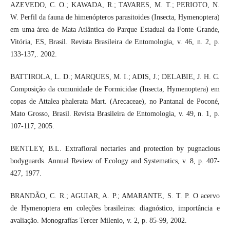
AZEVEDO, C. O.; KAWADA, R.; TAVARES, M. T.; PERIOTO, N.
W. Perfil da fauna de himenópteros parasitoides (Insecta, Hymenoptera)
em uma área de Mata Atlântica do Parque Estadual da Fonte Grande,
Vitória, ES, Brasil. Revista Brasileira de Entomologia, v. 46, n. 2, p.
133-137,. 2002.
BATTIROLA, L. D.; MARQUES, M. I.; ADIS, J.; DELABIE, J. H. C.
Composição da comunidade de Formicidae (Insecta, Hymenoptera) em
copas de Attalea phalerata Mart. (Arecaceae), no Pantanal de Poconé,
Mato Grosso, Brasil. Revista Brasileira de Entomologia, v. 49, n. 1, p.
107-117, 2005.
BENTLEY, B.L. Extrafloral nectaries and protection by pugnacious
bodyguards. Annual Review of Ecology and Systematics, v. 8, p. 407-
427, 1977.
BRANDÃO, C. R.; AGUIAR, A. P.; AMARANTE, S. T. P. O acervo
de Hymenoptera em coleções brasileiras: diagnóstico, importância e
avaliação. Monografías Tercer Milenio, v. 2, p. 85-99, 2002.