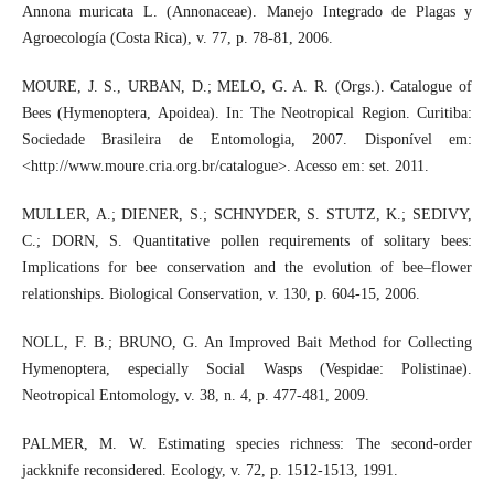
Annona muricata L. (Annonaceae). Manejo Integrado de Plagas y
Agroecología (Costa Rica), v. 77, p. 78-81, 2006.
MOURE, J. S., URBAN, D.; MELO, G. A. R. (Orgs.). Catalogue of
Bees (Hymenoptera, Apoidea). In: The Neotropical Region. Curitiba:
Sociedade Brasileira de Entomologia, 2007. Disponível em:
<http://www.moure.cria.org.br/catalogue>. Acesso em: set. 2011.
MULLER, A.; DIENER, S.; SCHNYDER, S. STUTZ, K.; SEDIVY,
C.; DORN, S. Quantitative pollen requirements of solitary bees:
Implications for bee conservation and the evolution of bee–flower
relationships. Biological Conservation, v. 130, p. 604-15, 2006.
NOLL, F. B.; BRUNO, G. An Improved Bait Method for Collecting
Hymenoptera, especially Social Wasps (Vespidae: Polistinae).
Neotropical Entomology, v. 38, n. 4, p. 477-481, 2009.
PALMER, M. W. Estimating species richness: The second-order
jackknife reconsidered. Ecology, v. 72, p. 1512-1513, 1991.