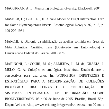
MAGURRAN, A. E. Measuring biological diversity. Blackwell, 2004.
MASNER, L.; GOULET, H. A New Model of Flight interception Trap
for Some Hymenopterous Insects. Entomological News, v. 92, n. 5, p.
199-202,1981.
MARCHI, P. Biologia da nidificação de abelhas solitária em áreas de
Mata Atlântica. Curitiba. Tese (Doutorado em Entomologia) -
Universidade Federal do Paraná, 2008. 87p.
MARINONI, L.; COURI, M. S.; ALMEIDA, L. M. de; GRAZIA, J.
MELO, G. A. Coleções entomológicas brasileiras: Estado-da-arte e
perspectivas para dez anos. In: WORKSHOP: DIRETRIZES E
ESTRATÉGIAS PARA A MODERNIZAÇÃO DE COLEÇÕES
BIOLÓGICAS BRASILEIRAS E A CONSOLIDAÇÃO DE
SISTEMAS INTEGRADOS DE INFORMAÇÃO SOBRE
BIODIVERSIDADE, 05 a 06 de Julho de 2005, Brasília, Brasil. 53p.
Disponível em: <http://www.cria.org.br/cgee/col/>. Acesso em 20 maio