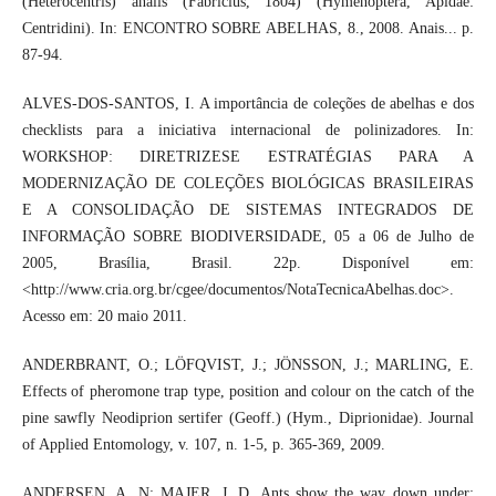
(Heterocentris) analis (Fabricius, 1804) (Hymenoptera, Apidae:
Centridini). In: ENCONTRO SOBRE ABELHAS, 8., 2008. Anais... p.
87-94.
ALVES-DOS-SANTOS, I. A importância de coleções de abelhas e dos
checklists para a iniciativa internacional de polinizadores. In:
WORKSHOP: DIRETRIZESE ESTRATÉGIAS PARA A
MODERNIZAÇÃO DE COLEÇÕES BIOLÓGICAS BRASILEIRAS
E A CONSOLIDAÇÃO DE SISTEMAS INTEGRADOS DE
INFORMAÇÃO SOBRE BIODIVERSIDADE, 05 a 06 de Julho de
2005, Brasília, Brasil. 22p. Disponível em:
<http://www.cria.org.br/cgee/documentos/NotaTecnicaAbelhas.doc>.
Acesso em: 20 maio 2011.
ANDERBRANT, O.; LÖFQVIST, J.; JÖNSSON, J.; MARLING, E.
Effects of pheromone trap type, position and colour on the catch of the
pine sawfly Neodiprion sertifer (Geoff.) (Hym., Diprionidae). Journal
of Applied Entomology, v. 107, n. 1-5, p. 365-369, 2009.
ANDERSEN, A. N; MAJER, J. D. Ants show the way down under: