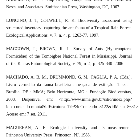
Nests, and Associates. Smithsonian Press, Washington, DC, 1967.
LONGINO, J. T; COLWELL, R. K. Biodiversity assessment using
structured inventory: capturing the ant fauna of a Tropical Rain Forest.
Ecological Applications, v. 7, n. 4, p. 1263-77, 1997.
MACGOWN, J.; BROWN, R. L. Survey of Ants (Hymenoptera:
Formicidae) of the Tombigbee National Forest in Mississippi. Journal
of the Kansas Entomological Society, v. 79, n. 4, p. 325-340. 2006.
MACHADO, A. B. M., DRUMMOND, G. M.; PAGLIA, P. A. (Eds.).
Livro vermelho da fauna brasileira ameaçada de extinção. 1. ed. -
Brasília, DF : MMA; Belo Horizonte, MG : Fundação Biodiversitas,
2008. Disponível em: <http://www.mma.gov.br/sitio/index.php?
ido=conteudo.monta&idEstrutura=179&idConteudo=8122&idMenu=8631>
Acesso em: 7 set. 2011.
MAGURRAN, A. E. Ecological diversity and its measurement.
Princeton University Press, Princeton, NJ, 1988.