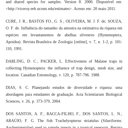
and shared species for samples. Version 8. 2006. Disponível em:
<http://viceroy.eeb.uconn.edu/estimates>. Acesso em: 20 maio 2011.
CURE, J. R.; BASTOS FO., G. S.; OLIVEIRA, M. J. F. de; SOUZA,
O. F. de. Influência do tamanho da amostra na estimativa da riqueza em
espécies em levantamentos de abelhas silvestres (Hymenoptera,
Apoidea). Revista Brasileira de Zoologia [online], v. 7, n. 1-2, p. 101-
110, 1991.
DARLING, D. C.; PACKER, L. Effectiveness of Malaise traps in
collecting Hymenoptera: the influence of trap design, mesh size, and
location. Canadian Entomology, v. 120, p. 787-796. 1988.
DIAS, S. C. Planejando estudos de diversidade e riqueza: uma
abordagem para estudantes de graduação. Acta Scientiarum Biological
Sciences, v. 26, p. 373-379, 2004.
DOS SANTOS, A. F.; RACCA-FILHO, F., DOS SANTOS, L. N.;
ARAÚJO, F. G. The fish Trachelyopterus striatulus (Siluriforms:
Auchenipteridae) used to sample insects in a tropical reservoir. Revista