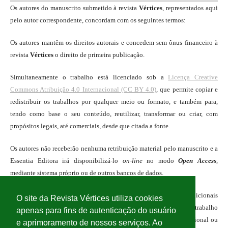
Os autores do manuscrito submetido à revista
Vértices
, representados aqui
pelo autor correspondente, concordam com os seguintes termos:
Os autores mantêm os direitos autorais e concedem sem ônus financeiro à
revista
Vértices
o direito de primeira publicação.
Simultaneamente o trabalho está licenciado sob a
Licença Creative
Commons Atribuição 4.0 Internacional (CC BY 4.0)
, que permite copiar e
redistribuir os trabalhos por qualquer meio ou formato, e também para,
tendo como base o seu conteúdo, reutilizar, transformar ou criar, com
propósitos legais, até comerciais, desde que citada a fonte.
Os autores não receberão nenhuma retribuição material pelo manuscrito e a
Essentia Editora irá disponibilizá-lo
on-line
no modo
Open Access
,
mediante sistema próprio ou de outros bancos de dados.
Os autores têm autorização para assumir contratos adicionais
O site da Revista Vértices utiliza cookies
separadamente, para distribuição não exclusiva da versão do trabalho
apenas para fins de autenticação do usuário
publicada na revista
Vértices
(ex.: publicar em repositório institucional ou
e aprimoramento de nossos serviços. Ao