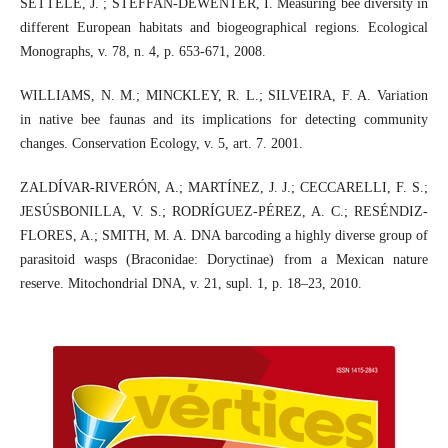
SETTELE, J. ; STEFFAN-DEWENTER, I. Measuring bee diversity in
different European habitats and biogeographical regions. Ecological
Monographs, v. 78, n. 4, p. 653-671, 2008.
WILLIAMS, N. M.; MINCKLEY, R. L.; SILVEIRA, F. A. Variation
in native bee faunas and its implications for detecting community
changes. Conservation Ecology, v. 5, art. 7. 2001.
ZALDÍVAR-RIVERÓN, A.; MARTÍNEZ, J. J.; CECCARELLI, F. S.;
JESÚSBONILLA, V. S.; RODRÍGUEZ-PÉREZ, A. C.; RESÉNDIZ-
FLORES, A.; SMITH, M. A. DNA barcoding a highly diverse group of
parasitoid wasps (Braconidae: Doryctinae) from a Mexican nature
reserve. Mitochondrial DNA, v. 21, supl. 1, p. 18–23, 2010.