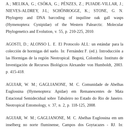
A.; MELIKA, G.; CSÓKA, G.; PÉNZES, Z.; PUJADE-VILLAR, J.;
NIEVES-ALDREY, J-L; SCHÖNROGGE, K.; STONE, G. N.
Phylogeny and DNA barcoding of inquiline oak gall wasps
(Hymenoptera: Cynipidae) of the Western Palearctic. Molecular
Phylogenetics and Evolution, v. 55, p. 210-225, 2010.
AGOSTI, D.; ALONSO L. E. El Protocolo ALL: un estándar para la
colección de hormigas del suelo. In: Fernández F. (ed.). Introducción a
las Hormigas de la región Neotropical. Bogotá, Colombia: Instituto de
Investigación de Recursos Biológicos Alexander von Humboldt, 2003.
p. 415-418.
AGUIAR, W. M.; GAGLIANONE, M. C. Comunidade de Abelhas
Euglossina (Hymenoptera: Apidae) em Remanescentes de Mata
Estacional Semidecidual sobre Tabuleiro no Estado do Rio de Janeiro.
Neotropical Entomology, v. 37, n. 2, p. 118-125, 2008.
AGUIAR, W. M.; GAGLIANONE, M. C. Abelhas Euglossina em um
inselberg no norte fluminense, Campos dos Goytacazes - RJ. In: