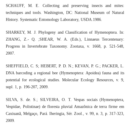
SCHAUFF, M. E. Collecting and preserving insects and mites:
techniques and tools. Washington, DC: National Museum of Natural
History. Systematic Entomology Laboratory, USDA.1986.
SHARKEY, M. J. Phylogeny and Classification of Hymenoptera. In:
ZHANG, Z.- Q. ;SHEAR, W. A. (Eds.), Linnaeus Tercentenary:
Progress in Invertebrate Taxonomy. Zootaxa, v. 1668, p. 521-548,
2007.
SHEFFIELD, C. S; HEBERT, P. D. N.; KEVAN, P. G.; PACKER, L.
DNA barcoding a regional bee (Hymenoptera: Apoidea) fauna and its
potential for ecological studies. Molecular Ecology Resources, v. 9,
supl. 1, p. 196-207, 2009.
SILVA, S. de. S.; SILVEIRA, O. T. Vespas sociais (Hymenoptera,
Vespidae, Polistinae) de floresta pluvial Amazônica de terra firme em
Caxiuanã, Melgaço, Pará. Iheringia, Sér. Zool., v. 99, n. 3, p. 317-323,
2009.