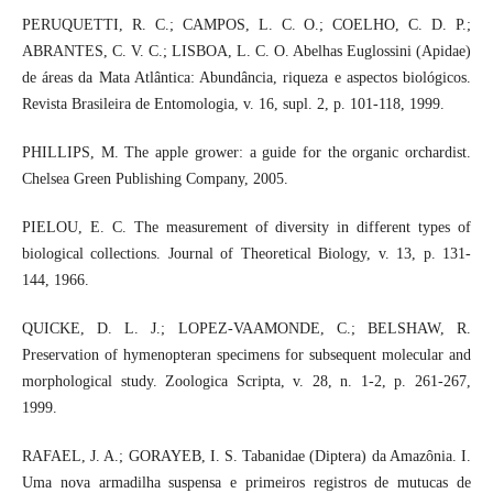
PERUQUETTI, R. C.; CAMPOS, L. C. O.; COELHO, C. D. P.;
ABRANTES, C. V. C.; LISBOA, L. C. O. Abelhas Euglossini (Apidae)
de áreas da Mata Atlântica: Abundância, riqueza e aspectos biológicos.
Revista Brasileira de Entomologia, v. 16, supl. 2, p. 101-118, 1999.
PHILLIPS, M. The apple grower: a guide for the organic orchardist.
Chelsea Green Publishing Company, 2005.
PIELOU, E. C. The measurement of diversity in different types of
biological collections. Journal of Theoretical Biology, v. 13, p. 131-
144, 1966.
QUICKE, D. L. J.; LOPEZ-VAAMONDE, C.; BELSHAW, R.
Preservation of hymenopteran specimens for subsequent molecular and
morphological study. Zoologica Scripta, v. 28, n. 1-2, p. 261-267,
1999.
RAFAEL, J. A.; GORAYEB, I. S. Tabanidae (Diptera) da Amazônia. I.
Uma nova armadilha suspensa e primeiros registros de mutucas de