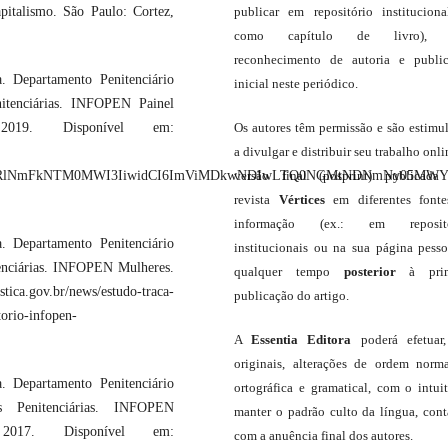
publicar em repositório institucion
italismo. São Paulo: Cortez,
como capítulo de livro),
reconhecimento de autoria e publi
. Departamento Penitenciário
inicial neste periódico.
itenciárias. INFOPEN Painel
Os autores têm permissão e são estimu
2019. Disponível em:
a divulgar e distribuir seu trabalho onli
versão final (posprint) publicada
ktNzRlNmFkNTM0MWI3IiwidCI6ImViMDkwNDIwLTQ0NGMtNDNmNy05MW
revista
Vértices
em diferentes font
informação (ex.: em repositó
. Departamento Penitenciário
institucionais ou na sua página pesso
enciárias. INFOPEN Mulheres.
qualquer tempo
posterior
à prim
stica.gov.br/news/estudo-traca-
publicação do artigo.
torio-infopen-
A
Essentia Editora
poderá efetuar
originais, alterações de ordem norma
. Departamento Penitenciário
ortográfica e gramatical, com o intui
s Penitenciárias. INFOPEN
manter o padrão culto da língua, con
 2017. Disponível em:
com a anuência final dos autores.