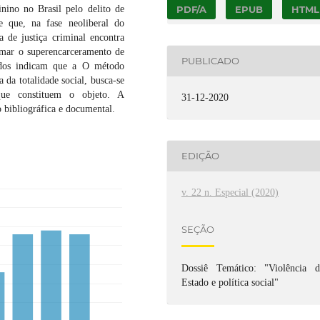
PDF/A
EPUB
HTML
ino no Brasil pelo delito de
se que, na fase neoliberal do
a de justiça criminal encontra
imar o superencarceramento de
PUBLICADO
tados indicam que a O método
va da totalidade social, busca-se
que constituem o objeto. A
31-12-2020
 bibliográfica e documental.
EDIÇÃO
v. 22 n. Especial (2020)
SEÇÃO
Dossiê Temático: "Violência d
Estado e política social"