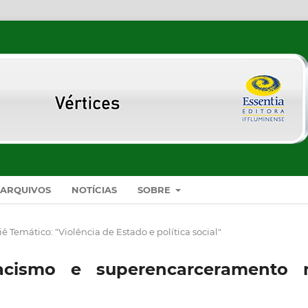
ARQUIVOS
NOTÍCIAS
SOBRE
ê Temático: "Violência de Estado e política social"
 racismo e superencarceramento 