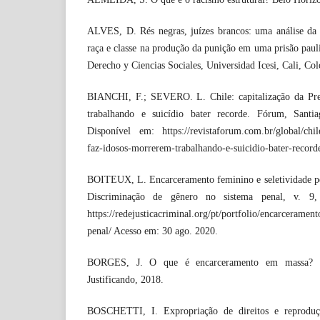
ALVES, D. Rés negras, juízes brancos: uma análise da i
raça e classe na produção da punição em uma prisão pauli
Derecho y Ciencias Sociales, Universidad Icesi, Cali, Co
BIANCHI, F.; SEVERO. L. Chile: capitalização da Pre
trabalhando e suicídio bater recorde. Fórum, Santi
Disponível em: https://revistaforum.com.br/global/chile
faz-idosos-morrerem-trabalhando-e-suicidio-bater-record
BOITEUX, L. Encarceramento feminino e seletividade pen
Discriminação de gênero no sistema penal, v. 9,
https://redejusticacriminal.org/pt/portfolio/encarceramen
penal/ Acesso em: 30 ago. 2020.
BORGES, J. O que é encarceramento em massa? Be
Justificando, 2018.
BOSCHETTI, I. Expropriação de direitos e reproduçã