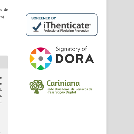
ão de
s).
e
e
.
n.
:
d
.