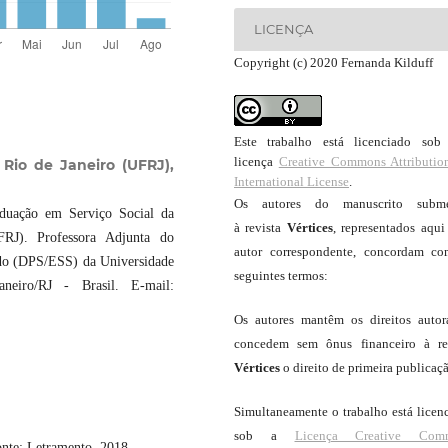
LICENÇA
Copyright (c) 2020 Fernanda Kilduff
Este trabalho está licenciado so
licença
Creative Commons Attributio
 Rio de Janeiro (UFRJ),
International License
.
Os autores do manuscrito subme
duação em Serviço Social da
à revista
Vértices
, representados aqui
RJ). Professora Adjunta do
autor correspondente, concordam c
ado (DPS/ESS) da Universidade
seguintes termos:
eiro/RJ - Brasil. E-mail:
Os autores mantêm os direitos autor
concedem sem ônus financeiro à re
Vértices
o direito de primeira publicaç
Simultaneamente o trabalho está licen
sob a
Licença Creative Com
nte: Letramento, 2018.