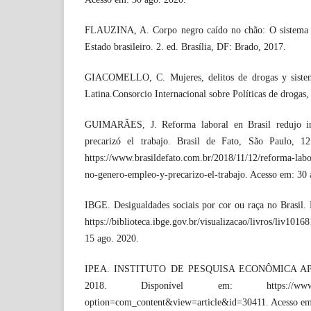
FLAUZINA, A. Corpo negro caído no chão: O sistema p
Estado brasileiro. 2. ed. Brasília, DF: Brado, 2017.
GIACOMELLO, C. Mujeres, delitos de drogas y sistem
Latina.Consorcio Internacional sobre Políticas de drogas,
GUIMARÃES, J. Reforma laboral en Brasil redujo i
precarizó el trabajo. Brasil de Fato, São Paulo, 1
https://www.brasildefato.com.br/2018/11/12/reforma-labor
no-genero-empleo-y-precarizo-el-trabajo. Acesso em: 30 
IBGE. Desigualdades sociais por cor ou raça no Brasil. 
https://biblioteca.ibge.gov.br/visualizacao/livros/liv101
15 ago. 2020.
IPEA. INSTITUTO DE PESQUISA ECONÔMICA APLIC
2018. Disponível em: https://www.ipea.go
option=com_content&view=article&id=30411. Acesso em