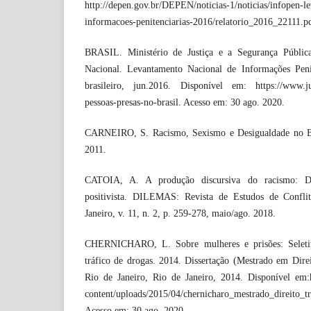
http://depen.gov.br/DEPEN/noticias-1/noticias/infopen-l
informacoes-penitenciarias-2016/relatorio_2016_22111.p
BRASIL. Ministério de Justiça e a Segurança Pública
Nacional. Levantamento Nacional de Informações Penit
brasileiro, jun.2016. Disponível em: https://www.jus
pessoas-presas-no-brasil. Acesso em: 30 ago. 2020.
CARNEIRO, S. Racismo, Sexismo e Desigualdade no Br
2011.
CATOIA, A. A produção discursiva do racismo: Da
positivista. DILEMAS: Revista de Estudos de Confli
Janeiro, v. 11, n. 2, p. 259-278, maio/ago. 2018.
CHERNICHARO, L. Sobre mulheres e prisões: Seleti
tráfico de drogas. 2014. Dissertação (Mestrado em Dire
Rio de Janeiro, Rio de Janeiro, 2014. Disponível em:
content/uploads/2015/04/chernicharo_mestrado_direito_t
Acesso em: 30 ago. 2020.