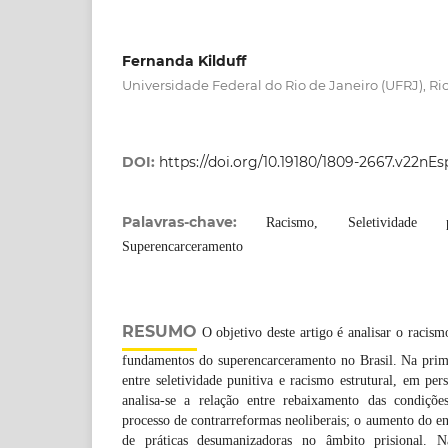
Fernanda Kilduff
Universidade Federal do Rio de Janeiro (UFRJ), Ri
DOI:
https://doi.org/10.19180/1809-2667.v22nE
Palavras-chave:
Racismo, Seletividade pu
Superencarceramento
RESUMO
O objetivo deste artigo é analisar o racism
fundamentos do superencarceramento no Brasil. Na prime
entre seletividade punitiva e racismo estrutural, em per
analisa-se a relação entre rebaixamento das condiçõ
processo de contrarreformas neoliberais; o aumento do en
de práticas desumanizadoras no âmbito prisional. Na