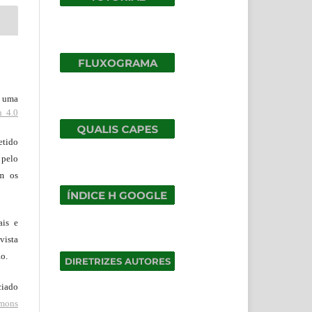
b uma
n 4.0
tido
 pelo
om os
ais e
vista
ão.
ciado
mons