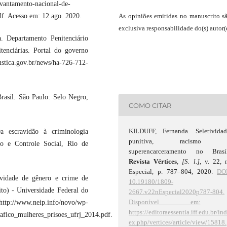
evantamento-nacional-de-
As opiniões emitidas no manuscrito s
df. Acesso em: 12 ago. 2020.
exclusiva responsabilidade do(s) autor(e
. Departamento Penitenciário
enciárias. Portal do governo
tica.gov.br/news/ha-726-712-
asil. São Paulo: Selo Negro,
COMO CITAR
KILDUFF, Fernanda. Seletividad
 escravidão à criminologia
punitiva, racismo 
to e Controle Social, Rio de
superencarceramento no Brasil
Revista Vértices
,
[S. l.]
, v. 22, 
Especial, p. 787–804, 2020.
DOI
vidade de gênero e crime de
10.19180/1809-
ito) - Universidade Federal do
2667.v22nEspecial2020p787-804.
Disponível em:
http://www.neip.info/novo/wp-
https://editoraessentia.iff.edu.br/in
rafico_mulheres_prisoes_ufrj_2014.pdf.
ex.php/vertices/article/view/15818.