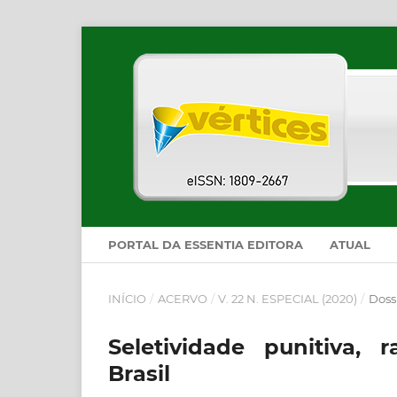
PORTAL DA ESSENTIA EDITORA
ATUAL
INÍCIO
/
ACERVO
/
V. 22 N. ESPECIAL (2020)
/
Dossi
Seletividade punitiva,
Brasil