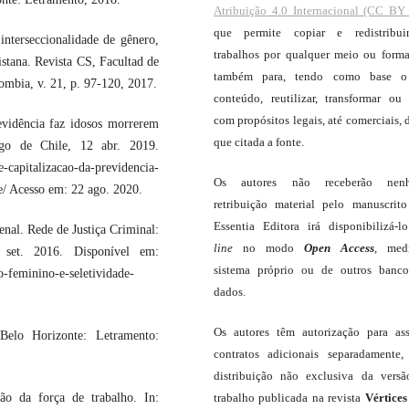
Atribuição 4.0 Internacional (CC BY 
que permite copiar e redistribui
nterseccionalidade de gênero,
trabalhos por qualquer meio ou forma
stana. Revista CS, Facultad de
também para, tendo como base o
lombia, v. 21, p. 97-120, 2017.
conteúdo, reutilizar, transformar ou c
com propósitos legais, até comerciais, 
vidência faz idosos morrerem
que citada a fonte.
ago de Chile, 12 abr. 2019.
-capitalizacao-da-previdencia-
Os autores não receberão nen
e/ Acesso em: 22 ago. 2020.
retribuição material pelo manuscrit
Essentia Editora irá disponibilizá-
al. Rede de Justiça Criminal:
line
no modo
Open Access
, med
 set. 2016. Disponível em:
sistema próprio ou de outros banc
to-feminino-e-seletividade-
dados.
Os autores têm autorização para as
lo Horizonte: Letramento:
contratos adicionais separadamente,
distribuição não exclusiva da vers
trabalho publicada na revista
Vértices
o da força de trabalho. In: