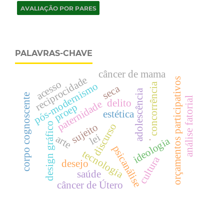
PALAVRAS-CHAVE
câncer de mama
reciprocidade
orçamentos participativos
acesso
pós-modernismo
concorrência
seca
adolescência
corpo cognoscente
análise fatorial
delito
paternidade
proep
estética
design gráfico
discurso
sujeito
lei
arte
ideologia
.
psicanálise
tecnologia
cultura
desejo
saúde
câncer de Útero