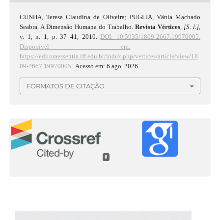
CUNHA, Teresa Claudina de Oliveira; PUGLIA, Vânia Machado
Seabra. A Dimensão Humana do Trabalho.
Revista Vértices
,
[S. l.]
,
v. 1, n. 1, p. 37–41, 2010.
DOI: 10.5935/1809-2667.19970005.
Disponível em:
https://editoraessentia.iff.edu.br/index.php/vertices/article/view/18
09-2667.19970005.
. Acesso em: 6 ago. 2026.
FORMATOS DE CITAÇÃO
0