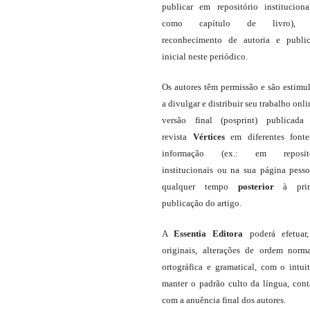
publicar em repositório institucion
como capítulo de livro),
reconhecimento de autoria e publi
inicial neste periódico.
Os autores têm permissão e são estimu
a divulgar e distribuir seu trabalho onli
versão final (posprint) publicada
revista
Vértices
em diferentes font
informação (ex.: em repositó
institucionais ou na sua página pesso
qualquer tempo
posterior
à prim
publicação do artigo.
A
Essentia Editora
poderá efetuar
originais, alterações de ordem norma
ortográfica e gramatical, com o intui
manter o padrão culto da língua, con
com a anuência final dos autores.