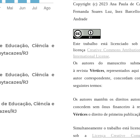
Copyright (c) 2023 Ana Paula de Ca
Fernanda Soares Luz, Inez Barcell
Andrade
Este trabalho está licenciado so
de Educação, Ciência e
licença
Creative Commons Attributio
oytacazes/RJ
International License
.
Os autores do manuscrito subme
à revista
Vértices
, representados aqui
de Educação, Ciência e
autor correspondente, concordam c
oytacazes/RJ
seguintes termos:
Os autores mantêm os direitos autor
l de Educação, Ciência e
concedem sem ônus financeiro à re
azes/RJ
Vértices
o direito de primeira publicaç
Simultaneamente o trabalho está licen
sob a
Licença Creative Com