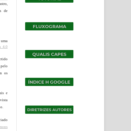
stro,
os de
b uma
n 4.0
tido
 pelo
om os
ais e
vista
ão.
ciado
mons