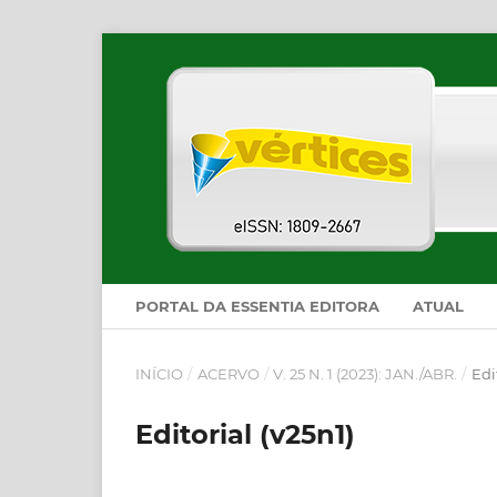
PORTAL DA ESSENTIA EDITORA
ATUAL
INÍCIO
/
ACERVO
/
V. 25 N. 1 (2023): JAN./ABR.
/
Edi
Editorial (v25n1)