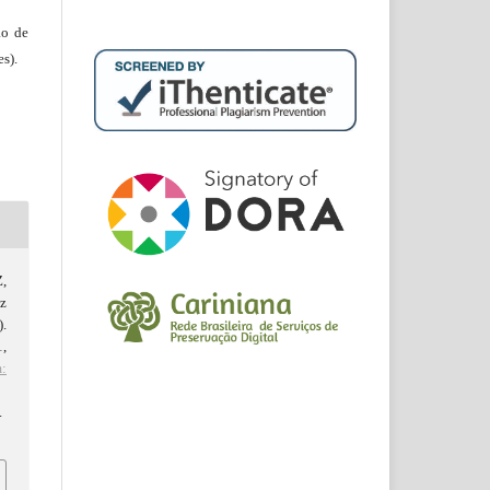
ão de
s).
,
z
.
1,
m:
d
.