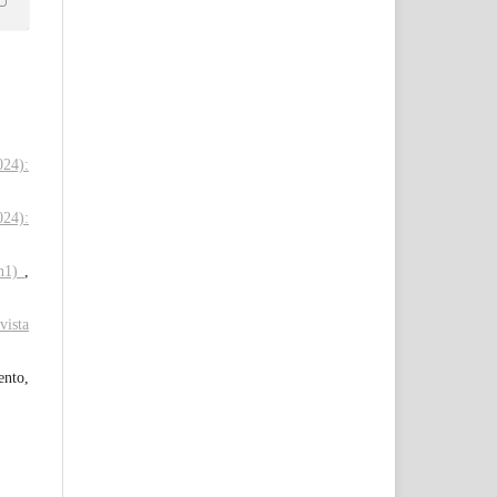
024):
024):
7n1)
,
vista
ento,