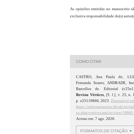
As opiniões emitidas no manuscrito s
exclusiva responsabilidade do(s) autor(e
COMO CITAR
CASTRO, Ana Paula de; LUZ
Fernanda Soares; ANDRADE, Ine
Barcellos de. Editorial (v25n1)
Revista Vértices
,
[S. l.]
, v. 25, n. 
p. e25119860, 2023.
Disponível e
https://editoraessentia.iff.edu.br/in
ex.php/vertices/article/view/19860.
Acesso em: 7 ago. 2026.
FORMATOS DE CITAÇÃO