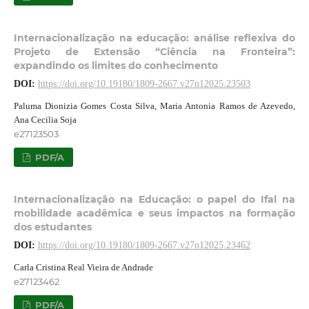
Internacionalização na educação: análise reflexiva do
Projeto de Extensão “Ciência na Fronteira”:
expandindo os limites do conhecimento
DOI:
https://doi.org/10.19180/1809-2667.v27n12025.23503
Paluma Dionizia Gomes Costa Silva, Maria Antonia Ramos de Azevedo,
Ana Cecilia Soja
e27123503
PDF/A
Internacionalização na Educação: o papel do Ifal na
mobilidade acadêmica e seus impactos na formação
dos estudantes
DOI:
https://doi.org/10.19180/1809-2667.v27n12025.23462
Carla Cristina Real Vieira de Andrade
e27123462
PDF/A