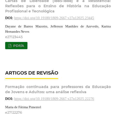
Cartas de Liberdade (1885-1888) e a Resistência:
Reflexões para o Ensino de História na Educação
Profissional e Tecnológica
DOI:
https://doi.org/10.19180/1809-2667.v27n12025.23445
Dayane de Barros Mazotto, Jefferson Manhães de Azevedo, Karina
Hernandes Neves
e27123445
PDF/A
ARTIGOS DE REVISÃO
Formação continuada para professores da Educação
de Jovens e Adultos: uma análise reflexiva
DOI:
https://doi.org/10.19180/1809-2667.v27n12025.22276
Maria de Fátima Pimentel
e27122276