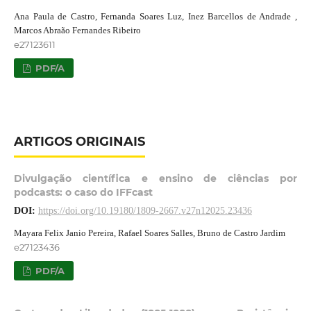
Ana Paula de Castro, Fernanda Soares Luz, Inez Barcellos de Andrade ,
Marcos Abraão Fernandes Ribeiro
e27123611
PDF/A
ARTIGOS ORIGINAIS
Divulgação científica e ensino de ciências por
podcasts: o caso do IFFcast
DOI:
https://doi.org/10.19180/1809-2667.v27n12025.23436
Mayara Felix Janio Pereira, Rafael Soares Salles, Bruno de Castro Jardim
e27123436
PDF/A