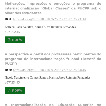
Motivações, impressões e emoções: o programa de
internacionalização “Global Classes” da PUCPR sob o
olhar dos estudantes
DOI:
https://doi.org/10.19180/1809-2667.v27n12025.23414
Katleen Hack da Silva, Karina Aires Reinlein Fernandes
e27123414
PDF/A
A perspectiva e perfil dos professores participantes do
programa de internacionalização “Global Classes” da
PUCPR
DOI:
https://doi.org/10.19180/1809-2667.v27n12025.23415
Nicole Nascimento Gomes Santos, Karina Aires Reinlein Fernandes
e27123415
PDF/A
A Internacionalização da Educação Superior no