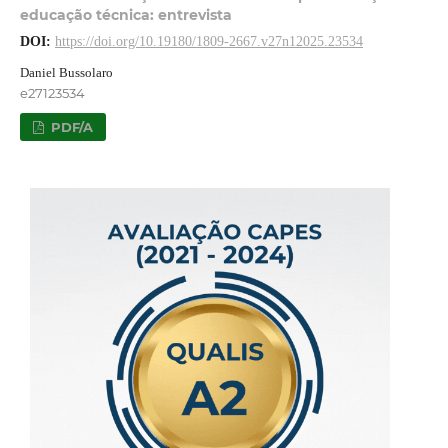
educação técnica: entrevista
DOI:
https://doi.org/10.19180/1809-2667.v27n12025.23534
Daniel Bussolaro
e27123534
PDF/A