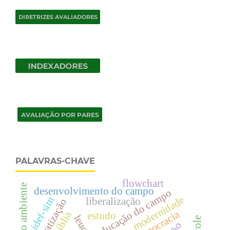
PALAVRAS-CHAVE
flowchart
meio ambiente
desenvolvimento do campo
educação do campo
modernidade
idef-sim
liberalização
democratização
democracia
bíblia
estudo