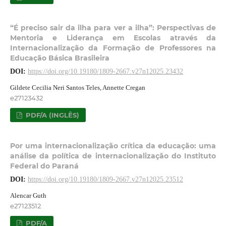
“É preciso sair da ilha para ver a ilha”: Perspectivas de
Mentoria e Liderança em Escolas através da
Internacionalização da Formação de Professores na
Educação Básica Brasileira
DOI:
https://doi.org/10.19180/1809-2667.v27n12025.23432
Gildete Cecilia Neri Santos Teles, Annette Cregan
e27123432
PDF/A (INGLÊS)
Por uma internacionalização crítica da educação: uma
análise da política de internacionalização do Instituto
Federal do Paraná
DOI:
https://doi.org/10.19180/1809-2667.v27n12025.23512
Alencar Guth
e27123512
PDF/A