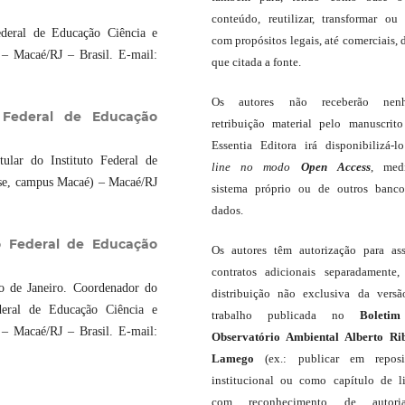
conteúdo, reutilizar, transformar ou c
ederal de Educação Ciência e
com propósitos legais, até comerciais, 
– Macaé/RJ – Brasil. E-mail:
que citada a fonte.
Os autores não receberão nen
o Federal de Educação
retribuição material pelo manuscrit
Essentia Editora irá disponibilizá-
ular do Instituto Federal de
line
no modo
Open Access
, med
se, campus Macaé) – Macaé/RJ
sistema próprio ou de outros banc
dados.
o Federal de Educação
Os autores têm autorização para as
contratos adicionais separadamente,
o de Janeiro. Coordenador do
distribuição não exclusiva da vers
deral de Educação Ciência e
trabalho publicada no
Boleti
– Macaé/RJ – Brasil. E-mail:
Observatório Ambiental Alberto Ri
Lamego
(ex.: publicar em reposit
institucional ou como capítulo de li
com reconhecimento de autor