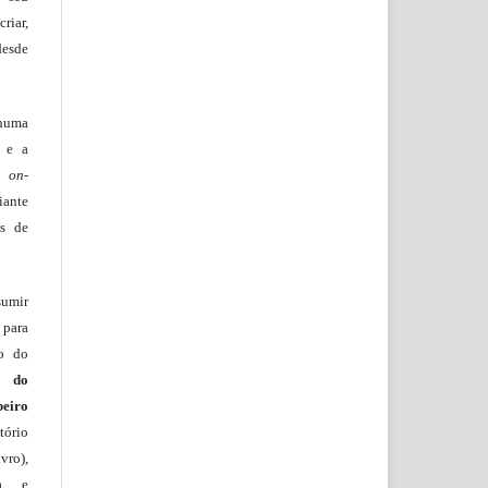
riar,
desde
huma
o e a
lo
on-
iante
os de
sumir
 para
ão do
m do
beiro
ório
vro),
ia e