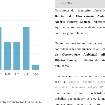
LICENÇA
Os autores do manuscrito submeti
Boletim do Observatório Ambie
Alberto Ribeiro Lamego
, represen
aqui pelo autor correspondente, conc
com os seguintes termos:
Os autores mantêm os direitos autor
concedem sem ônus financeiro ao
Bo
do Observatório Ambiental Alb
Ribeiro Lamego
o direito de pri
publicação.
Simultaneamente o trabalho está licen
sob a
Licença Creative Com
Atribuição 4.0 Internacional (CC BY 
que permite copiar e redistribui
trabalhos por qualquer meio ou forma
l de Educação Ciência e
também para, tendo como base o