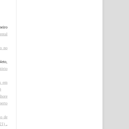
beiro
ental
so no
Neto,
tório
os em
)
shore
berto
do de
021)
,