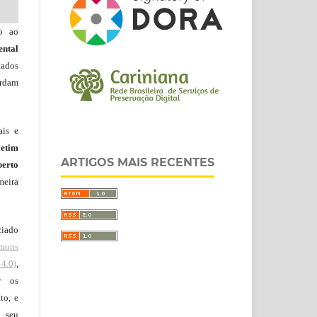
do ao
ntal
tados
ordam
ais e
letim
ARTIGOS MAIS RECENTES
erto
meira
ciado
mons
4.0)
,
r os
to, e
 seu