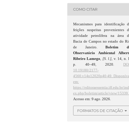
COMO CITAR
Mecanismos para identificação d
feições suspeitas provenientes d
atividade petrolífera na área d
Bacia de Campos no estado do Ri
de Janeiro.
Boletim d
Observatório Ambiental Albert
Ribeiro Lamego
,
[S. l.]
, v. 14, n. 
p. 40–49, 2020.
DOI
10.19180/2177-
4560.v14n12020p40-49.
Disponíve
em:
https://editoraessentia.iff.edu.br/in
ex.php/boletim/article/view/15339.
Acesso em: 9 ago. 2026.
FORMATOS DE CITAÇÃO