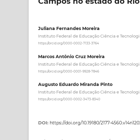
Campos no estado do Rio
Juliana Fernandes Moreira
Instituto Federal de Educação Ciência e Tecnolo
https://orcid.org/0000-0002-7133-3764
Marcos Antônio Cruz Moreira
Instituto Federal de Educação Ciência e Tecnolo
https://orcid.org/0000-0001-9928-7846
Augusto Eduardo Miranda Pinto
Instituto Federal de Educação Ciência e Tecnolo
https://orcid.org/0000-0002-3473-8340
DOI:
https://doi.org/10.19180/2177-4560.v14n1