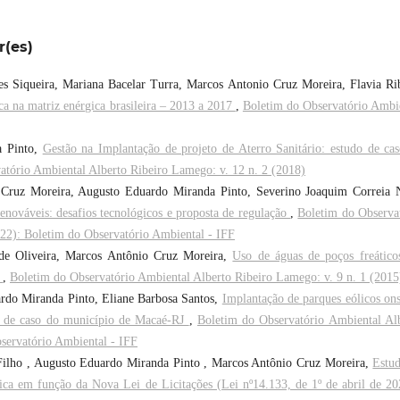
r(es)
s Siqueira, Mariana Bacelar Turra, Marcos Antonio Cruz Moreira, Flavia Ri
ica na matriz enérgica brasileira – 2013 a 2017
,
Boletim do Observatório Ambi
a Pinto,
Gestão na Implantação de projeto de Aterro Sanitário: estudo de ca
atório Ambiental Alberto Ribeiro Lamego: v. 12 n. 2 (2018)
 Cruz Moreira, Augusto Eduardo Miranda Pinto, Severino Joaquim Correia 
 renováveis: desafios tecnológicos e proposta de regulação
,
Boletim do Observa
022): Boletim do Observatório Ambiental - IFF
de Oliveira, Marcos Antônio Cruz Moreira,
Uso de águas de poços freátic
?
,
Boletim do Observatório Ambiental Alberto Ribeiro Lamego: v. 9 n. 1 (2015
rdo Miranda Pinto, Eliane Barbosa Santos,
Implantação de parques eólicos on
do de caso do município de Macaé-RJ
,
Boletim do Observatório Ambiental Al
servatório Ambiental - IFF
 Filho , Augusto Eduardo Miranda Pinto , Marcos Antônio Cruz Moreira,
Estu
ica em função da Nova Lei de Licitações (Lei nº14.133, de 1º de abril de 2