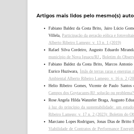
Artigos mais lidos pelo mesmo(s) auto
Fabiano Baldez da Costa Brito, Jairo Lúcio Gome
Villela,
Participação da geração eólica e fotovolta
Alberto Ribeiro Lamego: v. 13 n. 1 (2019)
Rafael Silva Cordeiro, Augusto Eduardo Mirand
município de Nova Iguaçu/RJ
,
Boletim do Observ
Fabiano Baldez da Costa Brito, Marcos Antonio
Eurico Huziwara,
Ímãs de terras raras e energias
Ambiental Alberto Ribeiro Lamego: v. 16 n. 2 (2
Helio Ribeiro Gomes, Vicente de Paulo Santos 
Campos dos Goytacazes-RJ: solução ou problema
Rose Angela Hilda Wanzeler Braga, Augusto Edua
à luz do princípio da sustentabilidade: um estu
Ribeiro Lamego: v. 17 n. 2 (2023): Boletim do Ob
Marciano Lopes Rodrigues, Jonas Dias de Britto
Viabilidade de Contratos de Performance Energét