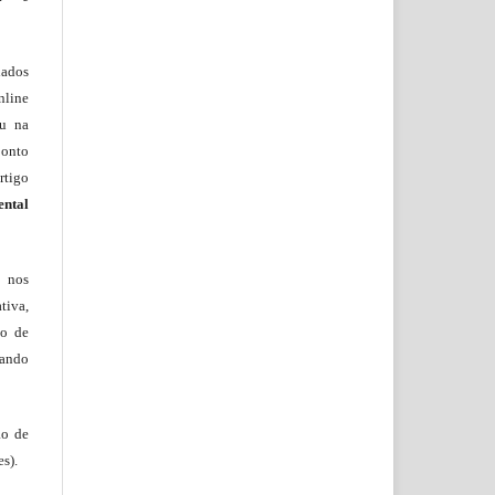
lados
nline
ou na
onto
rtigo
ental
, nos
tiva,
to de
tando
ão de
s).