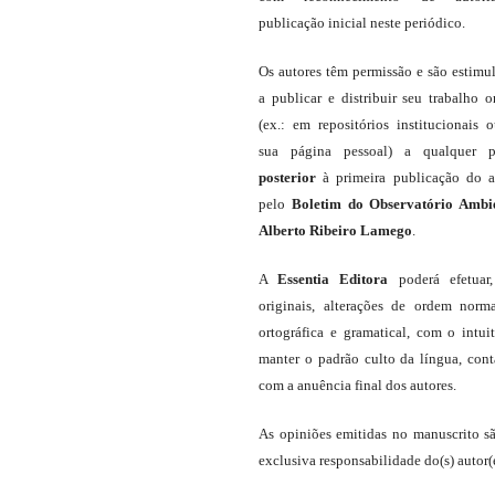
publicação inicial neste periódico.
Os autores têm permissão e são estimu
a publicar e distribuir seu trabalho o
(ex.: em repositórios institucionais 
sua página pessoal) a qualquer p
posterior
à primeira publicação do a
pelo
Boletim do Observatório Ambi
Alberto Ribeiro Lamego
.
A
Essentia Editora
poderá efetuar
originais, alterações de ordem norma
ortográfica e gramatical, com o intui
manter o padrão culto da língua, con
com a anuência final dos autores.
As opiniões emitidas no manuscrito s
exclusiva responsabilidade do(s) autor(e