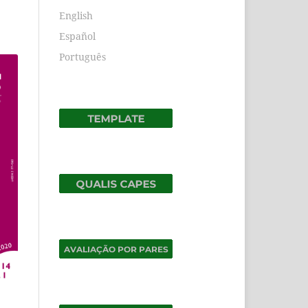
English
Español
Português