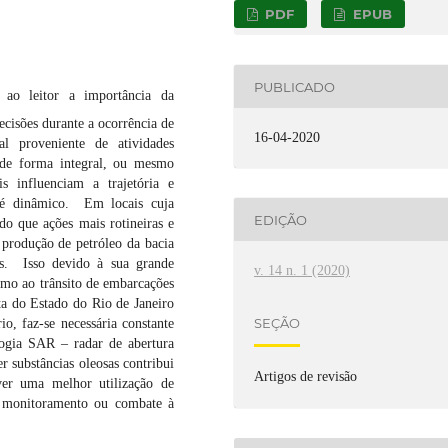
PDF
EPUB
PUBLICADO
 ao leitor a importância da
ecisões durante a ocorrência de
16-04-2020
l proveniente de atividades
r de forma integral, ou mesmo
is influenciam a trajetória e
 é dinâmico. Em locais cuja
EDIÇÃO
ido que ações mais rotineiras e
 produção de petróleo da bacia
s. Isso devido à sua grande
v. 14 n. 1 (2020)
mo ao trânsito de embarcações
ta do Estado do Rio de Janeiro
SEÇÃO
o, faz-se necessária constante
logia SAR – radar de abertura
r substâncias oleosas contribui
Artigos de revisão
er uma melhor utilização de
e monitoramento ou combate à