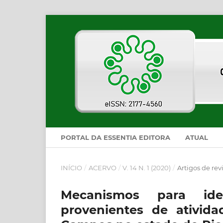
PORTAL DA ESSENTIA EDITORA
ATUAL
INÍCIO
/
ACERVO
/
V. 14 N. 1 (2020)
/
Artigos de rev
Mecanismos para iden
provenientes de ativida