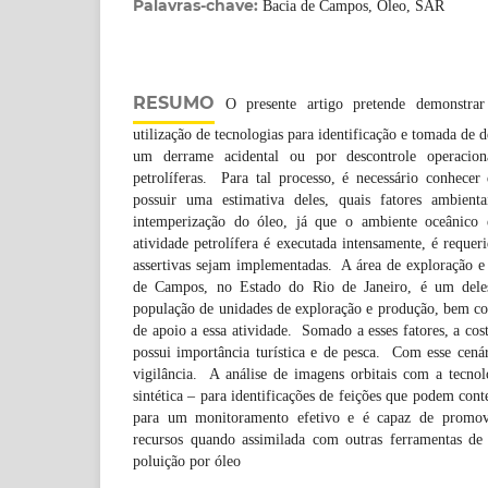
Palavras-chave:
Bacia de Campos, Óleo, SAR
RESUMO
O presente artigo pretende demonstrar
utilização de tecnologias para identificação e tomada de d
um derrame acidental ou por descontrole operaciona
petrolíferas. Para tal processo, é necessário conhece
possuir uma estimativa deles, quais fatores ambienta
intemperização do óleo, já que o ambiente oceânico
atividade petrolífera é executada intensamente, é requer
assertivas sejam implementadas. A área de exploração e
de Campos, no Estado do Rio de Janeiro, é um dele
população de unidades de exploração e produção, bem co
de apoio a essa atividade. Somado a esses fatores, a cos
possui importância turística e de pesca. Com esse cenári
vigilância. A análise de imagens orbitais com a tecno
sintética – para identificações de feições que podem conte
para um monitoramento efetivo e é capaz de promov
recursos quando assimilada com outras ferramentas d
poluição por óleo