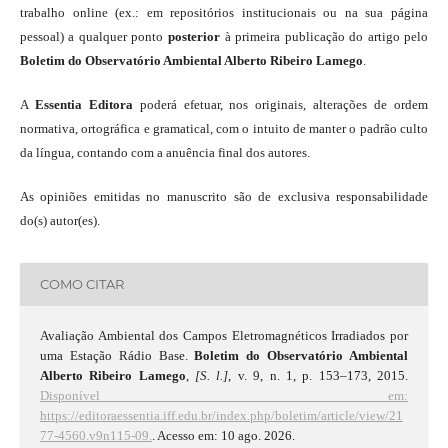
trabalho online (ex.: em repositórios institucionais ou na sua página
pessoal) a qualquer ponto
posterior
à primeira publicação do artigo pelo
Boletim do Observatório Ambiental Alberto Ribeiro Lamego
.
A
Essentia Editora
poderá efetuar, nos originais, alterações de ordem
normativa, ortográfica e gramatical, com o intuito de manter o padrão culto
da língua, contando com a anuência final dos autores.
As opiniões emitidas no manuscrito são de exclusiva responsabilidade
do(s) autor(es).
COMO CITAR
Avaliação Ambiental dos Campos Eletromagnéticos Irradiados por
uma Estação Rádio Base.
Boletim do Observatório Ambiental
Alberto Ribeiro Lamego
,
[S. l.]
, v. 9, n. 1, p. 153–173, 2015.
Disponível em:
https://editoraessentia.iff.edu.br/index.php/boletim/article/view/21
77-4560.v9n115-09.
. Acesso em: 10 ago. 2026.