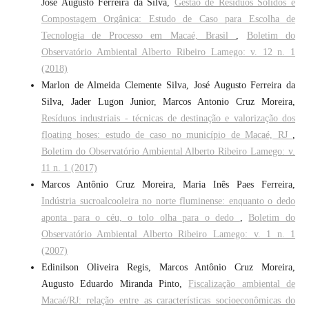
José Augusto Ferreira da Silva,
Gestão de Resíduos Sólidos e
Compostagem Orgânica: Estudo de Caso para Escolha de
Tecnologia de Processo em Macaé, Brasil
,
Boletim do
Observatório Ambiental Alberto Ribeiro Lamego: v. 12 n. 1
(2018)
Marlon de Almeida Clemente Silva, José Augusto Ferreira da
Silva, Jader Lugon Junior, Marcos Antonio Cruz Moreira,
Resíduos industriais - técnicas de destinação e valorização dos
floating hoses: estudo de caso no município de Macaé, RJ
,
Boletim do Observatório Ambiental Alberto Ribeiro Lamego: v.
11 n. 1 (2017)
Marcos Antônio Cruz Moreira, Maria Inês Paes Ferreira,
Indústria sucroalcooleira no norte fluminense: enquanto o dedo
aponta para o céu, o tolo olha para o dedo
,
Boletim do
Observatório Ambiental Alberto Ribeiro Lamego: v. 1 n. 1
(2007)
Edinilson Oliveira Regis, Marcos Antônio Cruz Moreira,
Augusto Eduardo Miranda Pinto,
Fiscalização ambiental de
Macaé/RJ: relação entre as características socioeconômicas do