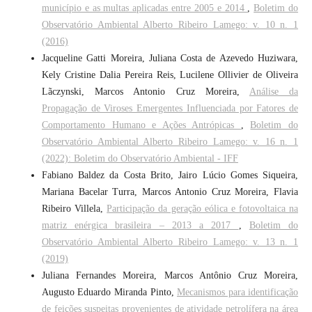
município e as multas aplicadas entre 2005 e 2014
,
Boletim do
Observatório Ambiental Alberto Ribeiro Lamego: v. 10 n. 1
(2016)
Jacqueline Gatti Moreira, Juliana Costa de Azevedo Huziwara,
Kely Cristine Dalia Pereira Reis, Lucilene Ollivier de Oliveira
Lãczynski, Marcos Antonio Cruz Moreira,
Análise da
Propagação de Viroses Emergentes Influenciada por Fatores de
Comportamento Humano e Ações Antrópicas
,
Boletim do
Observatório Ambiental Alberto Ribeiro Lamego: v. 16 n. 1
(2022): Boletim do Observatório Ambiental - IFF
Fabiano Baldez da Costa Brito, Jairo Lúcio Gomes Siqueira,
Mariana Bacelar Turra, Marcos Antonio Cruz Moreira, Flavia
Ribeiro Villela,
Participação da geração eólica e fotovoltaica na
matriz enérgica brasileira – 2013 a 2017
,
Boletim do
Observatório Ambiental Alberto Ribeiro Lamego: v. 13 n. 1
(2019)
Juliana Fernandes Moreira, Marcos Antônio Cruz Moreira,
Augusto Eduardo Miranda Pinto,
Mecanismos para identificação
de feições suspeitas provenientes de atividade petrolífera na área