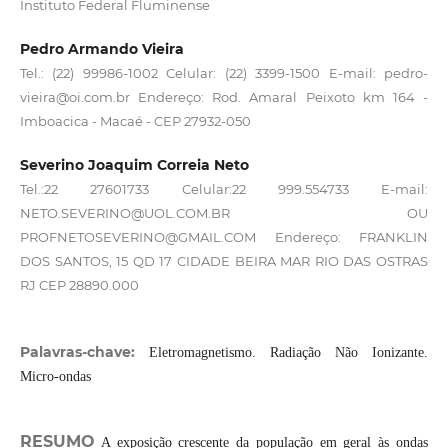
Instituto Federal Fluminense
Pedro Armando Vieira
Tel.: (22) 99986-1002 Celular: (22) 3399-1500 E-mail: pedro-
vieira@oi.com.br Endereço: Rod. Amaral Peixoto km 164 -
Imboacica - Macaé - CEP 27932-050
Severino Joaquim Correia Neto
Tel.:22 27601733 Celular:22 999.554733 E-mail:
NETO.SEVERINO@UOL.COM.BR OU
PROFNETOSEVERINO@GMAIL.COM Endereço: FRANKLIN
DOS SANTOS, 15 QD 17 CIDADE BEIRA MAR RIO DAS OSTRAS
RJ CEP 28890.000
Palavras-chave:
Eletromagnetismo. Radiação Não Ionizante.
Micro-ondas
RESUMO
A exposição crescente da população em geral às ondas