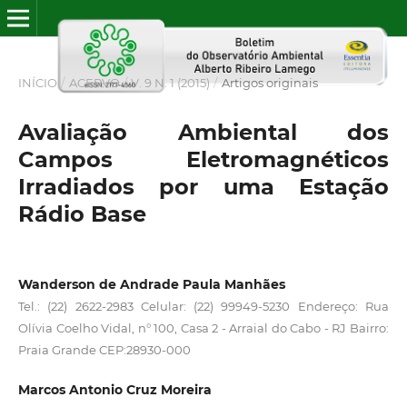
INÍCIO
/
ACERVO
/
V. 9 N. 1 (2015)
/
Artigos originais
Avaliação Ambiental dos
Campos Eletromagnéticos
Irradiados por uma Estação
Rádio Base
Wanderson de Andrade Paula Manhães
Tel.: (22) 2622-2983 Celular: (22) 99949-5230 Endereço: Rua
Olívia Coelho Vidal, n° 100, Casa 2 - Arraial do Cabo - RJ Bairro:
Praia Grande CEP:28930-000
Marcos Antonio Cruz Moreira