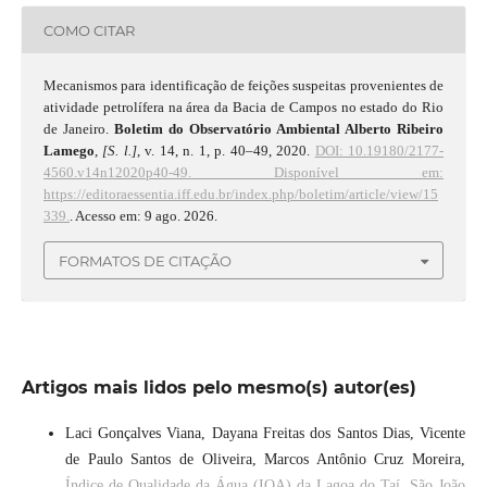
COMO CITAR
Mecanismos para identificação de feições suspeitas provenientes de
atividade petrolífera na área da Bacia de Campos no estado do Rio
de Janeiro.
Boletim do Observatório Ambiental Alberto Ribeiro
Lamego
,
[S. l.]
, v. 14, n. 1, p. 40–49, 2020.
DOI: 10.19180/2177-
4560.v14n12020p40-49.
Disponível em:
https://editoraessentia.iff.edu.br/index.php/boletim/article/view/15
339.
. Acesso em: 9 ago. 2026.
FORMATOS DE CITAÇÃO
Artigos mais lidos pelo mesmo(s) autor(es)
Laci Gonçalves Viana, Dayana Freitas dos Santos Dias, Vicente
de Paulo Santos de Oliveira, Marcos Antônio Cruz Moreira,
Índice de Qualidade da Água (IQA) da Lagoa do Taí, São João