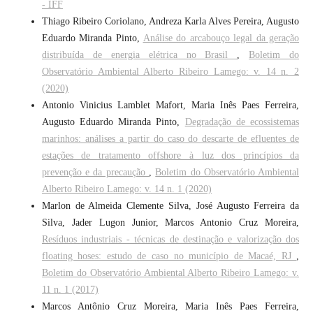
- IFF
Thiago Ribeiro Coriolano, Andreza Karla Alves Pereira, Augusto
Eduardo Miranda Pinto,
Análise do arcabouço legal da geração
distribuída de energia elétrica no Brasil
,
Boletim do
Observatório Ambiental Alberto Ribeiro Lamego: v. 14 n. 2
(2020)
Antonio Vinicius Lamblet Mafort, Maria Inês Paes Ferreira,
Augusto Eduardo Miranda Pinto,
Degradação de ecossistemas
marinhos: análises a partir do caso do descarte de efluentes de
estações de tratamento offshore à luz dos princípios da
prevenção e da precaução
,
Boletim do Observatório Ambiental
Alberto Ribeiro Lamego: v. 14 n. 1 (2020)
Marlon de Almeida Clemente Silva, José Augusto Ferreira da
Silva, Jader Lugon Junior, Marcos Antonio Cruz Moreira,
Resíduos industriais - técnicas de destinação e valorização dos
floating hoses: estudo de caso no município de Macaé, RJ
,
Boletim do Observatório Ambiental Alberto Ribeiro Lamego: v.
11 n. 1 (2017)
Marcos Antônio Cruz Moreira, Maria Inês Paes Ferreira,