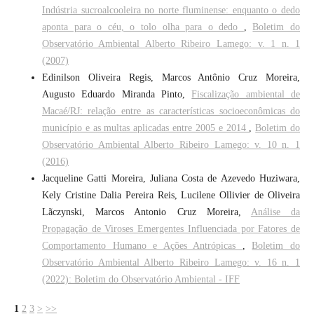
Indústria sucroalcooleira no norte fluminense: enquanto o dedo
aponta para o céu, o tolo olha para o dedo
,
Boletim do
Observatório Ambiental Alberto Ribeiro Lamego: v. 1 n. 1
(2007)
Edinilson Oliveira Regis, Marcos Antônio Cruz Moreira,
Augusto Eduardo Miranda Pinto,
Fiscalização ambiental de
Macaé/RJ: relação entre as características socioeconômicas do
município e as multas aplicadas entre 2005 e 2014
,
Boletim do
Observatório Ambiental Alberto Ribeiro Lamego: v. 10 n. 1
(2016)
Jacqueline Gatti Moreira, Juliana Costa de Azevedo Huziwara,
Kely Cristine Dalia Pereira Reis, Lucilene Ollivier de Oliveira
Lãczynski, Marcos Antonio Cruz Moreira,
Análise da
Propagação de Viroses Emergentes Influenciada por Fatores de
Comportamento Humano e Ações Antrópicas
,
Boletim do
Observatório Ambiental Alberto Ribeiro Lamego: v. 16 n. 1
(2022): Boletim do Observatório Ambiental - IFF
1
2
3
>
>>