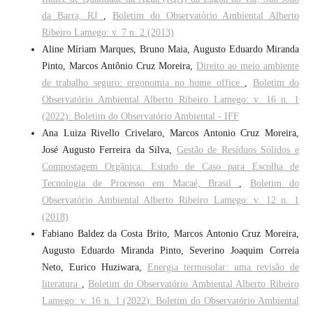
da Barra, RJ
,
Boletim do Observatório Ambiental Alberto
Ribeiro Lamego: v. 7 n. 2 (2013)
Aline Míriam Marques, Bruno Maia, Augusto Eduardo Miranda
Pinto, Marcos Antônio Cruz Moreira,
Direito ao meio ambiente
de trabalho seguro: ergonomia no home office
,
Boletim do
Observatório Ambiental Alberto Ribeiro Lamego: v. 16 n. 1
(2022): Boletim do Observatório Ambiental - IFF
Ana Luiza Rivello Crivelaro, Marcos Antonio Cruz Moreira,
José Augusto Ferreira da Silva,
Gestão de Resíduos Sólidos e
Compostagem Orgânica: Estudo de Caso para Escolha de
Tecnologia de Processo em Macaé, Brasil
,
Boletim do
Observatório Ambiental Alberto Ribeiro Lamego: v. 12 n. 1
(2018)
Fabiano Baldez da Costa Brito, Marcos Antonio Cruz Moreira,
Augusto Eduardo Miranda Pinto, Severino Joaquim Correia
Neto, Eurico Huziwara,
Energia termosolar: uma revisão de
literatura
,
Boletim do Observatório Ambiental Alberto Ribeiro
Lamego: v. 16 n. 1 (2022): Boletim do Observatório Ambiental