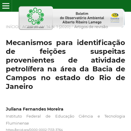
INÍCIO
/
ACERVO
/
V. 14 N. 1 (2020)
/
Artigos de revisão
Mecanismos para identificação
de feições suspeitas
provenientes de atividade
petrolífera na área da Bacia de
Campos no estado do Rio de
Janeiro
Juliana Fernandes Moreira
Instituto Federal de Educação Ciência e Tecnologia
Fluminense
https://orcid.org/0000-0002-7133-3764