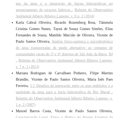
uso da água e a integração de bacias hidrográficas no
gerenciamento de recursos hídricos
,
Boletim do Observatório
Ambiental Alberto Ribeiro Lamego: v. 8 n. 2 (2014)
Karla Cabral Oliveira, Ricardo Rozemberg Rosa, Tâmmela
Cristina Gomes Nunes, Tayná de Souza Gomes Simões, Elias
Fernandes de Souza, Manildo Marcião de Oliveira, Vicente de
Paulo Santos Oliveira,
Análise físico-química e microbiológica
de água transportadas de modo alternativo ao consumo de
comunidades rurais do 5º e 6º distritos de São João da Barra, RJ
,
Boletim do Observatório Ambiental Alberto Ribeiro Lamego:
v. 7 n. 1 (2013)
Mariana Rodrigues de Carvalhaes Pinheiro, Filipe Martins
Brandão, Vicente de Paulo Santos Oliveira, Maria Inês Paes
Ferreira,
2.1 Desafios da integração entre os usos múltiplos e a
qualidade da água para a bacia hidrográfica do Rio Macaé
,
Boletim do Observatório Ambiental Alberto Ribeiro Lamego: v.
1 n. 2 (2007)
Maxoel Barros Costa, Vicente de Paulo Santos Oliveira,
Caracterização Legal, Física e Biótica do Parque Estadual da