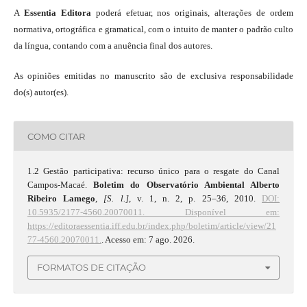
A
Essentia Editora
poderá efetuar, nos originais, alterações de ordem
normativa, ortográfica e gramatical, com o intuito de manter o padrão culto
da língua, contando com a anuência final dos autores.
As opiniões emitidas no manuscrito são de exclusiva responsabilidade
do(s) autor(es).
COMO CITAR
1.2 Gestão participativa: recurso único para o resgate do Canal
Campos-Macaé.
Boletim do Observatório Ambiental Alberto
Ribeiro Lamego
,
[S. l.]
, v. 1, n. 2, p. 25–36, 2010.
DOI:
10.5935/2177-4560.20070011.
Disponível em:
https://editoraessentia.iff.edu.br/index.php/boletim/article/view/21
77-4560.20070011.
. Acesso em: 7 ago. 2026.
FORMATOS DE CITAÇÃO