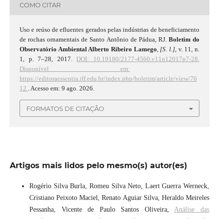
COMO CITAR
Uso e reúso de efluentes gerados pelas indústrias de beneficiamento
de rochas ornamentais de Santo Antônio de Pádua, RJ.
Boletim do
Observatório Ambiental Alberto Ribeiro Lamego
,
[S. l.]
, v. 11, n.
1, p. 7–28, 2017.
DOI: 10.19180/2177-4560.v11n12017p7-28.
Disponível em:
https://editoraessentia.iff.edu.br/index.php/boletim/article/view/76
12.
. Acesso em: 9 ago. 2026.
FORMATOS DE CITAÇÃO
Artigos mais lidos pelo mesmo(s) autor(es)
Rogério Silva Burla, Romeu Silva Neto, Laert Guerra Werneck,
Cristiano Peixoto Maciel, Renato Aguiar Silva, Heraldo Meireles
Pessanha, Vicente de Paulo Santos Oliveira,
Análise das