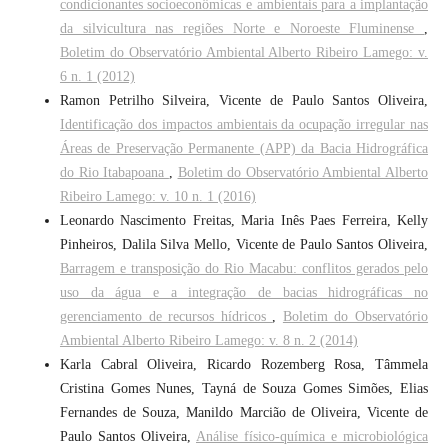
condicionantes socioeconômicas e ambientais para a implantação
da silvicultura nas regiões Norte e Noroeste Fluminense
,
Boletim do Observatório Ambiental Alberto Ribeiro Lamego: v.
6 n. 1 (2012)
Ramon Petrilho Silveira, Vicente de Paulo Santos Oliveira,
Identificação dos impactos ambientais da ocupação irregular nas
Áreas de Preservação Permanente (APP) da Bacia Hidrográfica
do Rio Itabapoana
,
Boletim do Observatório Ambiental Alberto
Ribeiro Lamego: v. 10 n. 1 (2016)
Leonardo Nascimento Freitas, Maria Inês Paes Ferreira, Kelly
Pinheiros, Dalila Silva Mello, Vicente de Paulo Santos Oliveira,
Barragem e transposição do Rio Macabu: conflitos gerados pelo
uso da água e a integração de bacias hidrográficas no
gerenciamento de recursos hídricos
,
Boletim do Observatório
Ambiental Alberto Ribeiro Lamego: v. 8 n. 2 (2014)
Karla Cabral Oliveira, Ricardo Rozemberg Rosa, Tâmmela
Cristina Gomes Nunes, Tayná de Souza Gomes Simões, Elias
Fernandes de Souza, Manildo Marcião de Oliveira, Vicente de
Paulo Santos Oliveira,
Análise físico-química e microbiológica