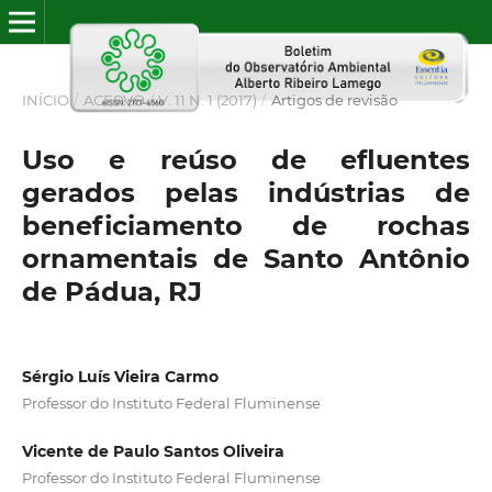
INÍCIO
/
ACERVO
/
V. 11 N. 1 (2017)
/
Artigos de revisão
Uso e reúso de efluentes
gerados pelas indústrias de
beneficiamento de rochas
ornamentais de Santo Antônio
de Pádua, RJ
Sérgio Luís Vieira Carmo
Professor do Instituto Federal Fluminense
Vicente de Paulo Santos Oliveira
Professor do Instituto Federal Fluminense