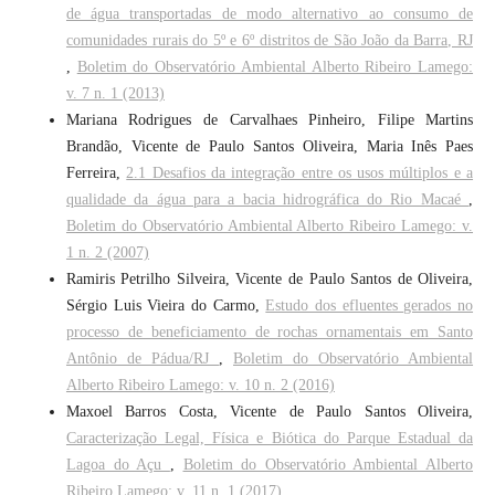
de água transportadas de modo alternativo ao consumo de
comunidades rurais do 5º e 6º distritos de São João da Barra, RJ
,
Boletim do Observatório Ambiental Alberto Ribeiro Lamego:
v. 7 n. 1 (2013)
Mariana Rodrigues de Carvalhaes Pinheiro, Filipe Martins
Brandão, Vicente de Paulo Santos Oliveira, Maria Inês Paes
Ferreira,
2.1 Desafios da integração entre os usos múltiplos e a
qualidade da água para a bacia hidrográfica do Rio Macaé
,
Boletim do Observatório Ambiental Alberto Ribeiro Lamego: v.
1 n. 2 (2007)
Ramiris Petrilho Silveira, Vicente de Paulo Santos de Oliveira,
Sérgio Luis Vieira do Carmo,
Estudo dos efluentes gerados no
processo de beneficiamento de rochas ornamentais em Santo
Antônio de Pádua/RJ
,
Boletim do Observatório Ambiental
Alberto Ribeiro Lamego: v. 10 n. 2 (2016)
Maxoel Barros Costa, Vicente de Paulo Santos Oliveira,
Caracterização Legal, Física e Biótica do Parque Estadual da
Lagoa do Açu
,
Boletim do Observatório Ambiental Alberto
Ribeiro Lamego: v. 11 n. 1 (2017)