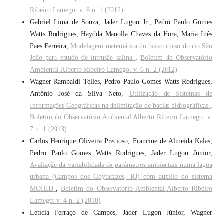
Ribeiro Lamego: v. 6 n. 1 (2012)
Gabriel Lima de Souza, Jader Lugon Jr., Pedro Paulo Gomes
Watts Rodrigues, Haydda Manolla Chaves da Hora, Maria Inês
Paes Ferreira,
Modelagem matemática do baixo curso do rio São
João para estudo de intrusão salina
,
Boletim do Observatório
Ambiental Alberto Ribeiro Lamego: v. 6 n. 2 (2012)
Wagner Rambaldi Telles, Pedro Paulo Gomes Watts Rodrigues,
Antônio José da Silva Neto,
Utilização de Sistemas de
Informações Geográficas na delimitação de bacias hidrográficas
,
Boletim do Observatório Ambiental Alberto Ribeiro Lamego: v.
7 n. 1 (2013)
Carlos Henrique Oliveira Precioso, Francine de Almeida Kalas,
Pedro Paulo Gomes Watts Rodrigues, Jader Lugon Junior,
Avaliação da variabilidade de parâmetros ambientais numa lagoa
urbana (Campos dos Goytacazes, RJ) com auxílio do sistema
MOHID
,
Boletim do Observatório Ambiental Alberto Ribeiro
Lamego: v. 4 n. 2 (2010)
Letícia Ferraço de Campos, Jader Lugon Júnior, Wagner