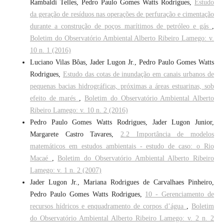
Rambaldi Telles, Pedro Paulo Gomes Watts Rodrigues,
Estudo
da geração de resíduos nas operações de perfuração e cimentação
durante a construção de poços marítimos de petróleo e gás
,
Boletim do Observatório Ambiental Alberto Ribeiro Lamego: v.
10 n. 1 (2016)
Luciano Vilas Bôas, Jader Lugon Jr., Pedro Paulo Gomes Watts
Rodrigues,
Estudo das cotas de inundação em canais urbanos de
pequenas bacias hidrográficas, próximas a áreas estuarinas, sob
efeito de marés
,
Boletim do Observatório Ambiental Alberto
Ribeiro Lamego: v. 10 n. 2 (2016)
Pedro Paulo Gomes Watts Rodrigues, Jader Lugon Junior,
Margarete Castro Tavares,
2.2 Importância de modelos
matemáticos em estudos ambientais - estudo de caso: o Rio
Macaé
,
Boletim do Observatório Ambiental Alberto Ribeiro
Lamego: v. 1 n. 2 (2007)
Jader Lugon Jr., Mariana Rodrigues de Carvalhaes Pinheiro,
Pedro Paulo Gomes Watts Rodrigues,
10 - Gerenciamento de
recursos hídricos e enquadramento de corpos d’água
,
Boletim
do Observatório Ambiental Alberto Ribeiro Lamego: v. 2 n. 2