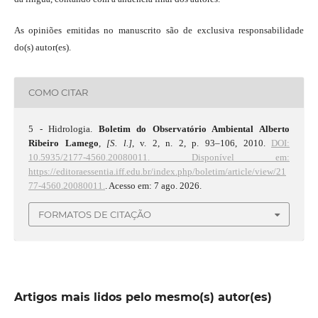
As opiniões emitidas no manuscrito são de exclusiva responsabilidade
do(s) autor(es).
COMO CITAR
5 - Hidrologia.
Boletim do Observatório Ambiental Alberto
Ribeiro Lamego
,
[S. l.]
, v. 2, n. 2, p. 93–106, 2010.
DOI:
10.5935/2177-4560.20080011.
Disponível em:
https://editoraessentia.iff.edu.br/index.php/boletim/article/view/21
77-4560.20080011.
. Acesso em: 7 ago. 2026.
FORMATOS DE CITAÇÃO
Artigos mais lidos pelo mesmo(s) autor(es)