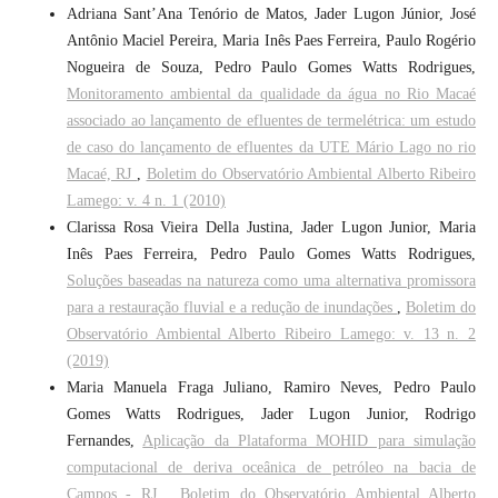
Adriana Sant’Ana Tenório de Matos, Jader Lugon Júnior, José
Antônio Maciel Pereira, Maria Inês Paes Ferreira, Paulo Rogério
Nogueira de Souza, Pedro Paulo Gomes Watts Rodrigues,
Monitoramento ambiental da qualidade da água no Rio Macaé
associado ao lançamento de efluentes de termelétrica: um estudo
de caso do lançamento de efluentes da UTE Mário Lago no rio
Macaé, RJ
,
Boletim do Observatório Ambiental Alberto Ribeiro
Lamego: v. 4 n. 1 (2010)
Clarissa Rosa Vieira Della Justina, Jader Lugon Junior, Maria
Inês Paes Ferreira, Pedro Paulo Gomes Watts Rodrigues,
Soluções baseadas na natureza como uma alternativa promissora
para a restauração fluvial e a redução de inundações
,
Boletim do
Observatório Ambiental Alberto Ribeiro Lamego: v. 13 n. 2
(2019)
Maria Manuela Fraga Juliano, Ramiro Neves, Pedro Paulo
Gomes Watts Rodrigues, Jader Lugon Junior, Rodrigo
Fernandes,
Aplicação da Plataforma MOHID para simulação
computacional de deriva oceânica de petróleo na bacia de
Campos - RJ
,
Boletim do Observatório Ambiental Alberto