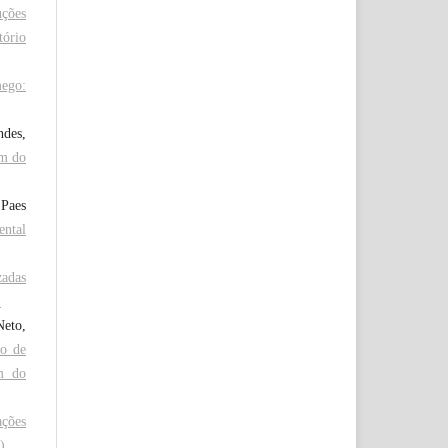
uções
tório
mego:
des,
im do
 Paes
ental
zadas
)
Neto,
ão de
m do
ações
)