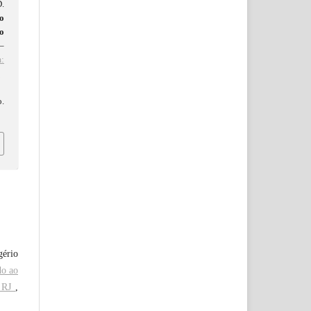
.
o
o
5–
:
d
o.
gério
do ao
, RJ
,