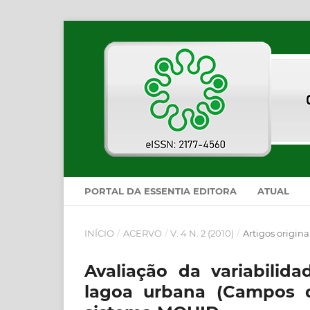
PORTAL DA ESSENTIA EDITORA
ATUAL
INÍCIO
/
ACERVO
/
V. 4 N. 2 (2010)
/
Artigos origina
Avaliação da variabili
lagoa urbana (Campos d