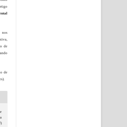
rtigo
ental
, nos
tiva,
to de
tando
ão de
s).
e
a
J)