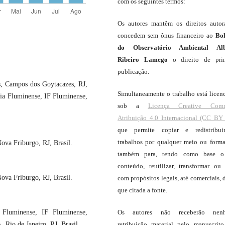
com os seguintes termos:
Os autores mantêm os direitos autor
concedem sem ônus financeiro ao
Bo
do Observatório Ambiental Alb
Ribeiro Lamego
o direito de pri
publicação.
, Campos dos Goytacazes, RJ,
Simultaneamente o trabalho está licen
gia Fluminense, IF Fluminense,
sob a
Licença Creative Com
Atribuição 4.0 Internacional (CC BY 
que permite copiar e redistribui
trabalhos por qualquer meio ou forma
ova Friburgo, RJ, Brasil.
também para, tendo como base o
conteúdo, reutilizar, transformar ou c
ova Friburgo, RJ, Brasil.
com propósitos legais, até comerciais, 
que citada a fonte.
a Fluminense, IF Fluminense,
Os autores não receberão nen
Rio de Janeiro, RJ, Brasil.
retribuição material pelo manuscrit