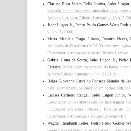
Clarissa Rosa Vieira Della Justina, Jader Lugo
baseadas na natureza como uma alternativa promiss
Ambiental Alberto Ribeiro Lamego: v. 13 n. 2 (2
Jader Lugon Jr., Pedro Paulo Gomes Watts Rodri
v. 2 n. 2 (2008)
Maria Manuela Fraga Juliano, Ramiro Neves, 
Aplicação da Plataforma MOHID para simulação c
Observatório Ambiental Alberto Ribeiro Lamego: v
Gabriel Lima de Souza, Jader Lugon Jr., Pedro
Ferreira,
Modelagem matemática do baixo curso do
Alberto Ribeiro Lamego: v. 6 n. 2 (2012)
Helga Giovanna Carvalho Fonseca Mendes de Jesu
para levantamento batimétrico em corpos hídricos
Larissa Carneiro Rangel, Jader Lugon Junior, 
Levantamento das abordagens de modelagem mate
inundações em áreas urbanas
,
Boletim do Obs
Observatório Ambiental - Edição Especial - IFF
Wagner Rambaldi Telles, Pedro Paulo Gomes Wat
Geográficas na delimitação de bacias hidrográfica