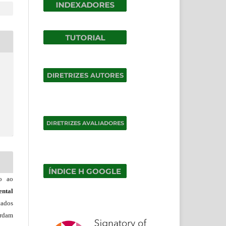
do ao
ntal
tados
ordam