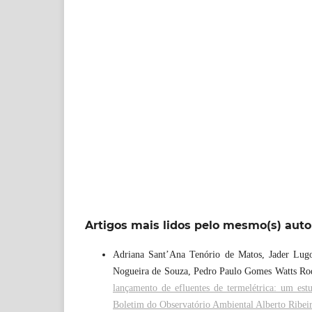
Artigos mais lidos pelo mesmo(s) auto
Adriana Sant’Ana Tenório de Matos, Jader Lugon
Nogueira de Souza, Pedro Paulo Gomes Watts Ro
lançamento de efluentes de termelétrica: um e
Boletim do Observatório Ambiental Alberto Ribei