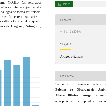
forma MOHID. Os resultados
PDF
ados na interface gráfica GIS
da lagoa de forma satisfatória.
rios (descargas sanitárias e
EDIÇÃO
a calibração do modelo quanto
ica de Oxigênio, Nitrogênio,
v. 4 n. 2 (2010)
SEÇÃO
Artigos originais
LICENÇA
Os autores do manuscrito submeti
Boletim do Observatório Ambie
Alberto Ribeiro Lamego
, represen
aqui pelo autor correspondente, conc