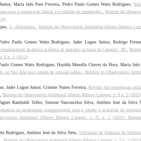
n Junior, Maria Inês Paes Ferreira, Pedro Paulo Gomes Watts Rodrigues,
Sol
ora para a restauração fluvial e a redução de inundações
,
Boletim do Observa
019)
gues,
5 - Hidrologia
,
Boletim do Observatório Ambiental Alberto Ribeiro La
Pedro Paulo Gomes Watts Rodrigues, Jader Lugon Junior, Rodrigo Fernan
omputacional de deriva oceânica de petróleo na bacia de Campos - RJ
,
Bolet
. 6 n. 1 (2012)
 Paulo Gomes Watts Rodrigues, Haydda Manolla Chaves da Hora, Maria Inês
 rio São João para estudo de intrusão salina
,
Boletim do Observatório Ambi
s, Jader Lugon Junior, Cristine Nunes Ferreira,
Revisão das tecnologias utili
,
Boletim do Observatório Ambiental Alberto Ribeiro Lamego: v. 9 n. 2 (2015
Wagner Rambaldi Telles, Simone Vasconcelos Silva, Antônio José da Silva 
mática ou modelagem computacional para o estudo e avaliação de mitigaç
ervatório Ambiental Alberto Ribeiro Lamego: v. 15 n. 2 (2021): Boleti
ts Rodrigues, Antônio José da Silva Neto,
Utilização de Sistemas de Inform
s
,
Boletim do Observatório Ambiental Alberto Ribeiro Lamego: v. 7 n. 1 (2013