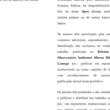
Essentia Editora irá disponibilizá-
line
no modo
Open Access
, med
sistema próprio ou de outros banc
dados.
Os autores têm autorização para as
contratos adicionais separadamente,
distribuição não exclusiva da vers
trabalho publicada no
Boleti
Observatório Ambiental Alberto Ri
Lamego
(ex.: publicar em reposit
institucional ou como capítulo de li
com reconhecimento de autor
publicação inicial neste periódico.
Os autores têm permissão e são estimu
a publicar e distribuir seu trabalho o
(ex.: em repositórios institucionais 
sua página pessoal) a qualquer p