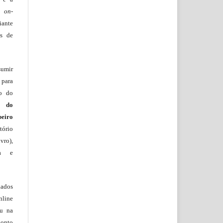
lo
on-
iante
os de
sumir
 para
ão do
m do
beiro
ório
vro),
ia e
lados
nline
ou na
onto