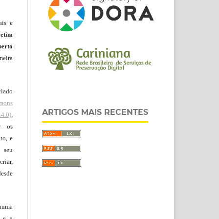
ais e
letim
erto
meira
ciado
mons
ARTIGOS MAIS RECENTES
4.0)
,
r os
to, e
 seu
riar,
desde
huma
o e a