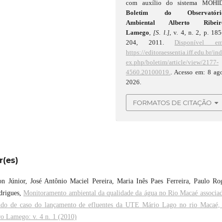
com auxílio do sistema MOHID
Boletim do Observatóri
Ambiental Alberto Ribeir
Lamego
,
[S. l.]
, v. 4, n. 2, p. 18
204, 2011.
Disponível em
https://editoraessentia.iff.edu.br/in
ex.php/boletim/article/view/2177-
4560.20100019.
. Acesso em: 8 ag
2026.
FORMATOS DE CITAÇÃO
r(es)
 Júnior, José Antônio Maciel Pereira, Maria Inês Paes Ferreira, Paulo Ro
drigues,
Monitoramento ambiental da qualidade da água no Rio Macaé associa
studo de caso do lançamento de efluentes da UTE Mário Lago no rio Macaé
ro Lamego: v. 4 n. 1 (2010)