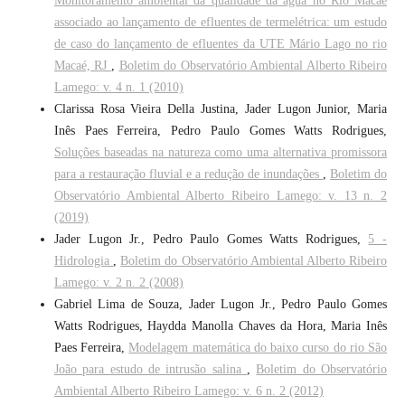
Monitoramento ambiental da qualidade da água no Rio Macaé
associado ao lançamento de efluentes de termelétrica: um estudo
de caso do lançamento de efluentes da UTE Mário Lago no rio
Macaé, RJ
,
Boletim do Observatório Ambiental Alberto Ribeiro
Lamego: v. 4 n. 1 (2010)
Clarissa Rosa Vieira Della Justina, Jader Lugon Junior, Maria
Inês Paes Ferreira, Pedro Paulo Gomes Watts Rodrigues,
Soluções baseadas na natureza como uma alternativa promissora
para a restauração fluvial e a redução de inundações
,
Boletim do
Observatório Ambiental Alberto Ribeiro Lamego: v. 13 n. 2
(2019)
Jader Lugon Jr., Pedro Paulo Gomes Watts Rodrigues,
5 -
Hidrologia
,
Boletim do Observatório Ambiental Alberto Ribeiro
Lamego: v. 2 n. 2 (2008)
Gabriel Lima de Souza, Jader Lugon Jr., Pedro Paulo Gomes
Watts Rodrigues, Haydda Manolla Chaves da Hora, Maria Inês
Paes Ferreira,
Modelagem matemática do baixo curso do rio São
João para estudo de intrusão salina
,
Boletim do Observatório
Ambiental Alberto Ribeiro Lamego: v. 6 n. 2 (2012)