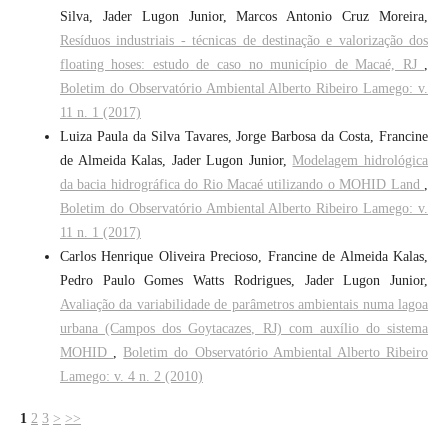
Silva, Jader Lugon Junior, Marcos Antonio Cruz Moreira,
Resíduos industriais - técnicas de destinação e valorização dos
floating hoses: estudo de caso no município de Macaé, RJ
,
Boletim do Observatório Ambiental Alberto Ribeiro Lamego: v.
11 n. 1 (2017)
Luiza Paula da Silva Tavares, Jorge Barbosa da Costa, Francine
de Almeida Kalas, Jader Lugon Junior,
Modelagem hidrológica
da bacia hidrográfica do Rio Macaé utilizando o MOHID Land
,
Boletim do Observatório Ambiental Alberto Ribeiro Lamego: v.
11 n. 1 (2017)
Carlos Henrique Oliveira Precioso, Francine de Almeida Kalas,
Pedro Paulo Gomes Watts Rodrigues, Jader Lugon Junior,
Avaliação da variabilidade de parâmetros ambientais numa lagoa
urbana (Campos dos Goytacazes, RJ) com auxílio do sistema
MOHID
,
Boletim do Observatório Ambiental Alberto Ribeiro
Lamego: v. 4 n. 2 (2010)
1
2
3
>
>>