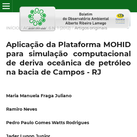
INÍCIO
/
ACERVO
/
V. 6 N. 1 (2012)
/
Artigos originais
Aplicação da Plataforma MOHID
para simulação computacional
de deriva oceânica de petróleo
na bacia de Campos - RJ
Maria Manuela Fraga Juliano
Ramiro Neves
Pedro Paulo Gomes Watts Rodrigues
Jader Lugon Junior