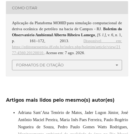
COMO CITAR
Aplicação da Plataforma MOHID para simulação computacional de
deriva oceânica de petróleo na bacia de Campos - RJ.
Boletim do
Observatório Ambiental Alberto Ribeiro Lamego
,
[S. l.]
, v. 6, n. 1,
p. 161–172, 2013.
Disponível em:
https://editoraessentia.iff.edu.br/index.php/boletim/article/view/21
77-4560.20120010.
. Acesso em: 7 ago. 2026.
FORMATOS DE CITAÇÃO
Artigos mais lidos pelo mesmo(s) autor(es)
Adriana Sant’Ana Tenório de Matos, Jader Lugon Júnior, José
Antônio Maciel Pereira, Maria Inês Paes Ferreira, Paulo Rogério
Nogueira de Souza, Pedro Paulo Gomes Watts Rodrigues,