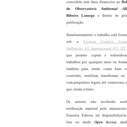
concedem sem ônus financeiro ao
Bo
do Observatório Ambiental Alb
Ribeiro Lamego
o direito de pri
publicação.
Simultaneamente o trabalho está licen
sob a
Licença Creative Com
Atribuição 4.0 Internacional (CC BY 
que permite copiar e redistribui
trabalhos por qualquer meio ou forma
também para, tendo como base o
conteúdo, reutilizar, transformar ou c
com propósitos legais, até comerciais, 
que citada a fonte.
Os autores não receberão nen
retribuição material pelo manuscrit
Essentia Editora irá disponibilizá-
line
no modo
Open Access
, med