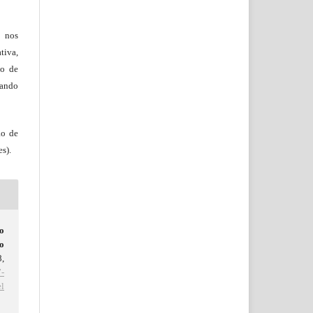
, nos
tiva,
to de
tando
ão de
s).
o
o
8,
-
l