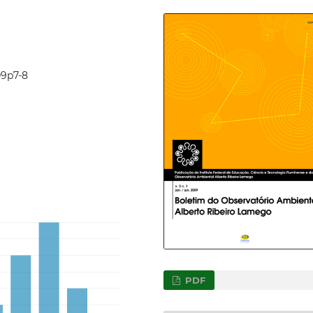
09p7-8
PDF