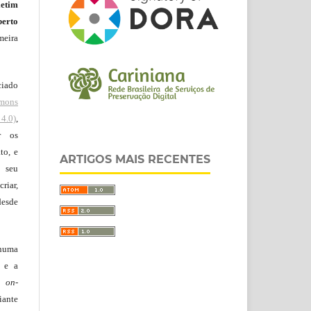
letim
erto
meira
ciado
mons
4.0)
,
r os
to, e
ARTIGOS MAIS RECENTES
 seu
riar,
desde
huma
o e a
lo
on-
iante