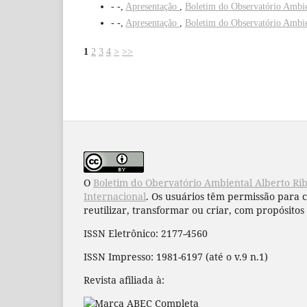
- -,
Apresentação
,
Boletim do Observatório Ambie
- -,
Apresentação
,
Boletim do Observatório Ambie
1
2
3
4
>
>>
O
Boletim do Obervatório Ambiental Alberto Ri
Internacional
. Os usuários têm permissão para 
reutilizar, transformar ou criar, com propósitos 
ISSN Eletrônico: 2177-4560
ISSN Impresso: 1981-6197 (até o v.9 n.1)
Revista afiliada à: