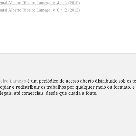
ntal Alberto Ribeiro Lamego: v. 4 n. 1 (2010)
ntal Alberto Ribeiro Lamego: v. 6 n. 2 (2012)
beiro Lamego
é um periódico de acesso aberto distribuído sob os 
copiar e redistribuir os trabalhos por qualquer meio ou formato,
legais, até comerciais, desde que citada a fonte.