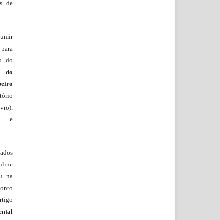
os de
sumir
 para
ão do
m do
beiro
ório
vro),
ia e
lados
nline
ou na
onto
rtigo
ental