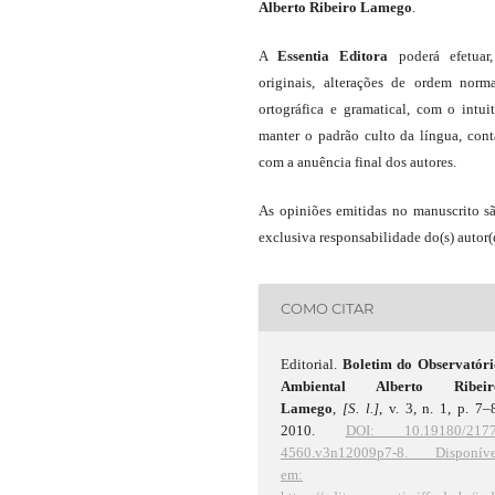
Alberto Ribeiro Lamego
.
A
Essentia Editora
poderá efetuar
originais, alterações de ordem norma
ortográfica e gramatical, com o intui
manter o padrão culto da língua, con
com a anuência final dos autores.
As opiniões emitidas no manuscrito s
exclusiva responsabilidade do(s) autor(e
COMO CITAR
Editorial.
Boletim do Observatóri
Ambiental Alberto Ribeir
Lamego
,
[S. l.]
, v. 3, n. 1, p. 7–
2010.
DOI: 10.19180/2177
4560.v3n12009p7-8.
Disponíve
em: