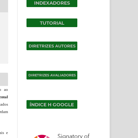
do ao
ntal
tados
ordam
ais e