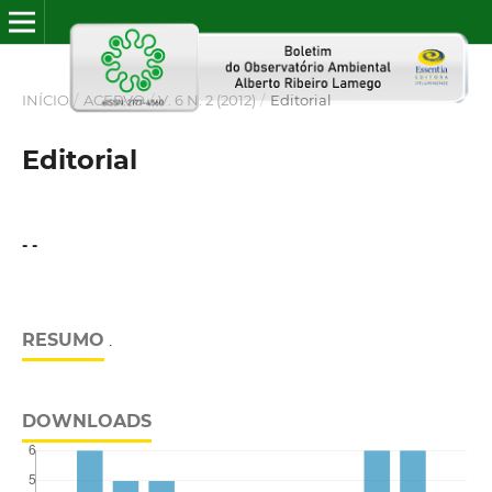
INÍCIO
/
ACERVO
/
V. 6 N. 2 (2012)
/
Editorial
Editorial
- -
RESUMO
.
DOWNLOADS