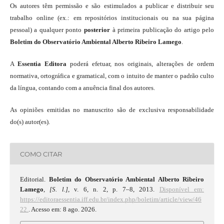
Os autores têm permissão e são estimulados a publicar e distribuir seu
trabalho online (ex.: em repositórios institucionais ou na sua página
pessoal) a qualquer ponto
posterior
à primeira publicação do artigo pelo
Boletim do Observatório Ambiental Alberto Ribeiro Lamego
.
A
Essentia Editora
poderá efetuar, nos originais, alterações de ordem
normativa, ortográfica e gramatical, com o intuito de manter o padrão culto
da língua, contando com a anuência final dos autores.
As opiniões emitidas no manuscrito são de exclusiva responsabilidade
do(s) autor(es).
COMO CITAR
Editorial.
Boletim do Observatório Ambiental Alberto Ribeiro
Lamego
,
[S. l.]
, v. 6, n. 2, p. 7–8, 2013.
Disponível em:
https://editoraessentia.iff.edu.br/index.php/boletim/article/view/46
22.
. Acesso em: 8 ago. 2026.