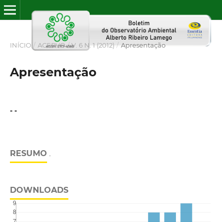
INÍCIO
/
ACERVO
/
V. 6 N. 1 (2012)
/
Apresentação
Apresentação
- -
RESUMO
.
DOWNLOADS