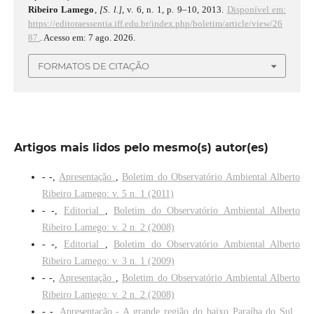
Ribeiro Lamego
,
[S. l.]
, v. 6, n. 1, p. 9–10, 2013.
Disponível em:
https://editoraessentia.iff.edu.br/index.php/boletim/article/view/26
87.
. Acesso em: 7 ago. 2026.
FORMATOS DE CITAÇÃO
Artigos mais lidos pelo mesmo(s) autor(es)
- -,
Apresentação
,
Boletim do Observatório Ambiental Alberto
Ribeiro Lamego: v. 5 n. 1 (2011)
- -,
Editorial
,
Boletim do Observatório Ambiental Alberto
Ribeiro Lamego: v. 2 n. 2 (2008)
- -,
Editorial
,
Boletim do Observatório Ambiental Alberto
Ribeiro Lamego: v. 3 n. 1 (2009)
- -,
Apresentação
,
Boletim do Observatório Ambiental Alberto
Ribeiro Lamego: v. 2 n. 2 (2008)
- -,
Apresentação - A grande região do baixo Paraíba do Sul
,