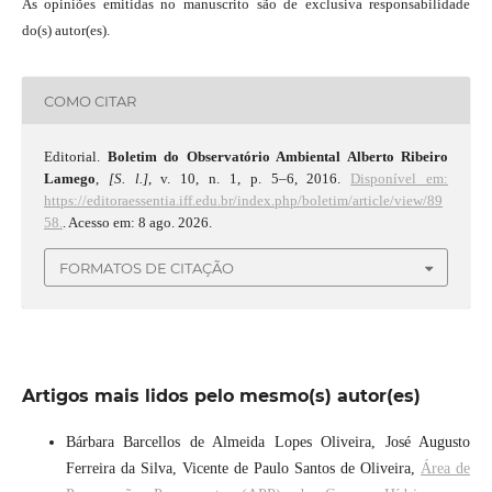
As opiniões emitidas no manuscrito são de exclusiva responsabilidade
do(s) autor(es).
COMO CITAR
Editorial.
Boletim do Observatório Ambiental Alberto Ribeiro
Lamego
,
[S. l.]
, v. 10, n. 1, p. 5–6, 2016.
Disponível em:
https://editoraessentia.iff.edu.br/index.php/boletim/article/view/89
58.
. Acesso em: 8 ago. 2026.
FORMATOS DE CITAÇÃO
Artigos mais lidos pelo mesmo(s) autor(es)
Bárbara Barcellos de Almeida Lopes Oliveira, José Augusto
Ferreira da Silva, Vicente de Paulo Santos de Oliveira,
Área de