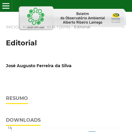
INÍCIO
/
ACERVO
/
V. 10 N. 1 (2016)
/
Editorial
Editorial
José Augusto Ferreira da Silva
.
RESUMO
.
DOWNLOADS