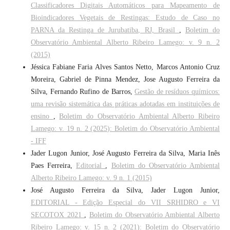
Classificadores Digitais Automáticos para Mapeamento de
Bioindicadores Vegetais de Restingas: Estudo de Caso no
PARNA da Restinga de Jurubatiba, RJ, Brasil
,
Boletim do
Observatório Ambiental Alberto Ribeiro Lamego: v. 9 n. 2
(2015)
Jéssica Fabiane Faria Alves Santos Netto, Marcos Antonio Cruz
Moreira, Gabriel de Pinna Mendez, Jose Augusto Ferreira da
Silva, Fernando Rufino de Barros,
Gestão de resíduos químicos:
uma revisão sistemática das práticas adotadas em instituições de
ensino
,
Boletim do Observatório Ambiental Alberto Ribeiro
Lamego: v. 19 n. 2 (2025): Boletim do Observatório Ambiental
- IFF
Jader Lugon Junior, José Augusto Ferreira da Silva, Maria Inês
Paes Ferreira,
Editorial
,
Boletim do Observatório Ambiental
Alberto Ribeiro Lamego: v. 9 n. 1 (2015)
José Augusto Ferreira da Silva, Jader Lugon Junior,
EDITORIAL - Edição Especial do VII SRHIDRO e VI
SECOTOX 2021
,
Boletim do Observatório Ambiental Alberto
Ribeiro Lamego: v. 15 n. 2 (2021): Boletim do Observatório