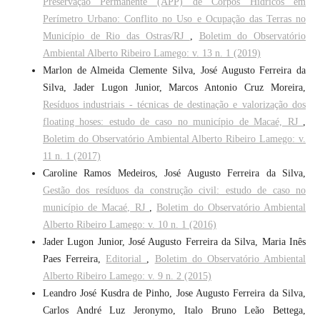
Preservação Permanente (APP) de Corpos Hídricos em
Perímetro Urbano: Conflito no Uso e Ocupação das Terras no
Município de Rio das Ostras/RJ
,
Boletim do Observatório
Ambiental Alberto Ribeiro Lamego: v. 13 n. 1 (2019)
Marlon de Almeida Clemente Silva, José Augusto Ferreira da
Silva, Jader Lugon Junior, Marcos Antonio Cruz Moreira,
Resíduos industriais - técnicas de destinação e valorização dos
floating hoses: estudo de caso no município de Macaé, RJ
,
Boletim do Observatório Ambiental Alberto Ribeiro Lamego: v.
11 n. 1 (2017)
Caroline Ramos Medeiros, José Augusto Ferreira da Silva,
Gestão dos resíduos da construção civil: estudo de caso no
município de Macaé, RJ
,
Boletim do Observatório Ambiental
Alberto Ribeiro Lamego: v. 10 n. 1 (2016)
Jader Lugon Junior, José Augusto Ferreira da Silva, Maria Inês
Paes Ferreira,
Editorial
,
Boletim do Observatório Ambiental
Alberto Ribeiro Lamego: v. 9 n. 2 (2015)
Leandro José Kusdra de Pinho, Jose Augusto Ferreira da Silva,
Carlos André Luz Jeronymo, Italo Bruno Leão Bettega,