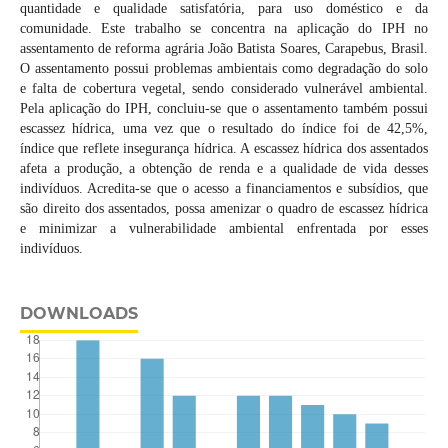
quantidade e qualidade satisfatória, para uso doméstico e da
comunidade. Este trabalho se concentra na aplicação do IPH no
assentamento de reforma agrária João Batista Soares, Carapebus, Brasil.
O assentamento possui problemas ambientais como degradação do solo
e falta de cobertura vegetal, sendo considerado vulnerável ambiental.
Pela aplicação do IPH, concluiu-se que o assentamento também possui
escassez hídrica, uma vez que o resultado do índice foi de 42,5%,
índice que reflete insegurança hídrica. A escassez hídrica dos assentados
afeta a produção, a obtenção de renda e a qualidade de vida desses
indivíduos. Acredita-se que o acesso a financiamentos e subsídios, que
são direito dos assentados, possa amenizar o quadro de escassez hídrica
e minimizar a vulnerabilidade ambiental enfrentada por esses
indivíduos.
DOWNLOADS