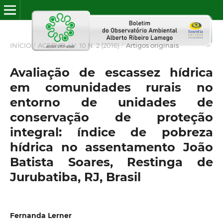
INÍCIO
/
ACERVO
/
V. 10 N. 2 (2016)
/
Artigos originais
Avaliação de escassez hídrica
em comunidades rurais no
entorno de unidades de
conservação de proteção
integral: índice de pobreza
hídrica no assentamento João
Batista Soares, Restinga de
Jurubatiba, RJ, Brasil
Fernanda Lerner