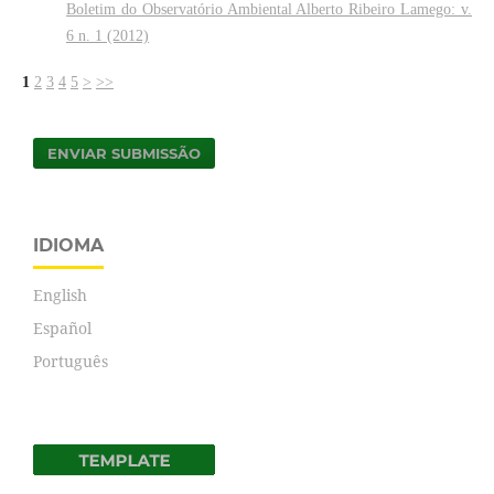
Boletim do Observatório Ambiental Alberto Ribeiro Lamego: v.
6 n. 1 (2012)
1
2
3
4
5
>
>>
ENVIAR SUBMISSÃO
IDIOMA
English
Español
Português