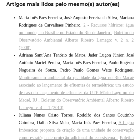
Artigos mais lidos pelo mesmo(s) autor(es)
Maria Inês Paes Ferreira, José Augusto Fereira da Silva, Mariana
Rodrigues de Carvalhaes Pinheiro,
2 - Recursos hídricos: água
no mundo, no Brasil e no Estado do Rio de Janeiro
,
Boletim do
Observatório Ambiental Alberto Ribeiro Lamego: v. 2 n. 2
(2008)
Adriana Sant’Ana Tenório de Matos, Jader Lugon Júnior, José
Antônio Maciel Pereira, Maria Inês Paes Ferreira, Paulo Rogério
Nogueira de Souza, Pedro Paulo Gomes Watts Rodrigues,
Monitoramento ambiental da qualidade da água no Rio Macaé
associado ao lançamento de efluentes de termelétrica: um estudo
de caso do lançamento de efluentes da UTE Mário Lago no rio
Macaé, RJ
,
Boletim do Observatório Ambiental Alberto Ribeiro
Lamego: v. 4 n. 1 (2010)
Juliana Nunes Cristo Torres, Rodolfo dos Santos Coutinho
Coimbra, Dalila Silva Melo, Maria Inês Paes Ferreira,
A Lagoa
Imboacica: proposta de criação de uma unidade de conservação
como estratégia de proteção adicional do ecossistema
,
Boletim