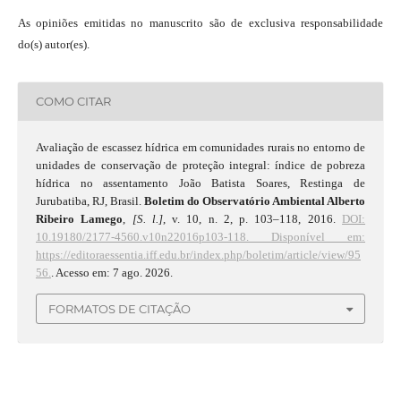
As opiniões emitidas no manuscrito são de exclusiva responsabilidade
do(s) autor(es).
COMO CITAR
Avaliação de escassez hídrica em comunidades rurais no entorno de
unidades de conservação de proteção integral: índice de pobreza
hídrica no assentamento João Batista Soares, Restinga de
Jurubatiba, RJ, Brasil.
Boletim do Observatório Ambiental Alberto
Ribeiro Lamego
,
[S. l.]
, v. 10, n. 2, p. 103–118, 2016.
DOI:
10.19180/2177-4560.v10n22016p103-118.
Disponível em:
https://editoraessentia.iff.edu.br/index.php/boletim/article/view/95
56.
. Acesso em: 7 ago. 2026.
FORMATOS DE CITAÇÃO