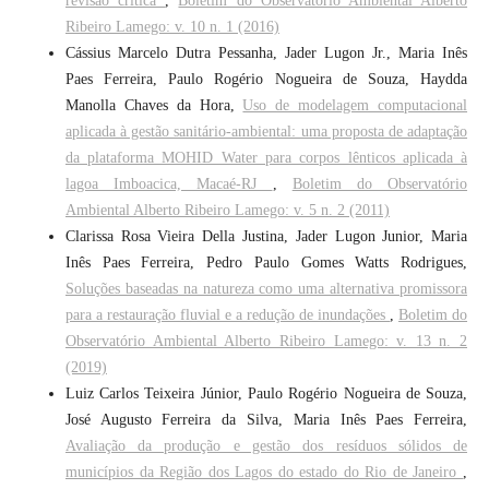
revisão crítica
,
Boletim do Observatório Ambiental Alberto
Ribeiro Lamego: v. 10 n. 1 (2016)
Cássius Marcelo Dutra Pessanha, Jader Lugon Jr., Maria Inês
Paes Ferreira, Paulo Rogério Nogueira de Souza, Haydda
Manolla Chaves da Hora,
Uso de modelagem computacional
aplicada à gestão sanitário-ambiental: uma proposta de adaptação
da plataforma MOHID Water para corpos lênticos aplicada à
lagoa Imboacica, Macaé-RJ
,
Boletim do Observatório
Ambiental Alberto Ribeiro Lamego: v. 5 n. 2 (2011)
Clarissa Rosa Vieira Della Justina, Jader Lugon Junior, Maria
Inês Paes Ferreira, Pedro Paulo Gomes Watts Rodrigues,
Soluções baseadas na natureza como uma alternativa promissora
para a restauração fluvial e a redução de inundações
,
Boletim do
Observatório Ambiental Alberto Ribeiro Lamego: v. 13 n. 2
(2019)
Luiz Carlos Teixeira Júnior, Paulo Rogério Nogueira de Souza,
José Augusto Ferreira da Silva, Maria Inês Paes Ferreira,
Avaliação da produção e gestão dos resíduos sólidos de
municípios da Região dos Lagos do estado do Rio de Janeiro
,