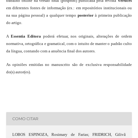
trabalho online na versão final (posprint) publicada pela revista
Vértices
em diferentes fontes de informação (ex.: em repositórios institucionais ou
na sua página pessoal) a qualquer tempo
posterior
à primeira publicação
do artigo.
A
Essentia Editora
poderá efetuar, nos originais, alterações de ordem
normativa, ortográfica e gramatical, com o intuito de manter o padrão culto
da língua, contando com a anuência final dos autores.
As opiniões emitidas no manuscrito são de exclusiva responsabilidade
do(s) autor(es).
COMO CITAR
LOBOS ESPINOZA, Rosimary de Farias; FRIDRICH, Gilivã