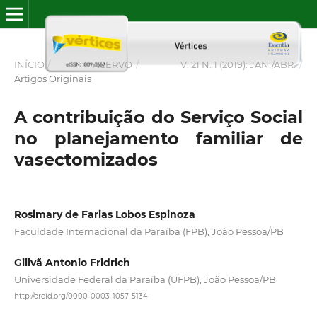
INÍCIO
/
ACERVO
/
V. 21 N. 1 (2019): JAN./ABR.
/
Artigos Originais
A contribuição do Serviço Social
no planejamento familiar de
vasectomizados
Rosimary de Farias Lobos Espinoza
Faculdade Internacional da Paraíba (FPB), João Pessoa/PB
Gilivã Antonio Fridrich
Universidade Federal da Paraíba (UFPB), João Pessoa/PB
http://orcid.org/0000-0003-1057-5134