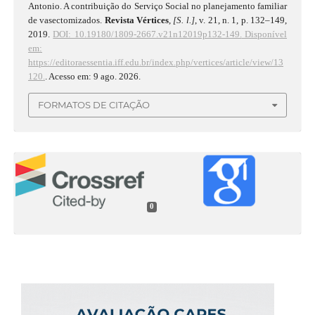
Antonio. A contribuição do Serviço Social no planejamento familiar
de vasectomizados.
Revista Vértices
,
[S. l.]
, v. 21, n. 1, p. 132–149,
2019.
DOI: 10.19180/1809-2667.v21n12019p132-149.
Disponível
em:
https://editoraessentia.iff.edu.br/index.php/vertices/article/view/13
120.
. Acesso em: 9 ago. 2026.
FORMATOS DE CITAÇÃO
0